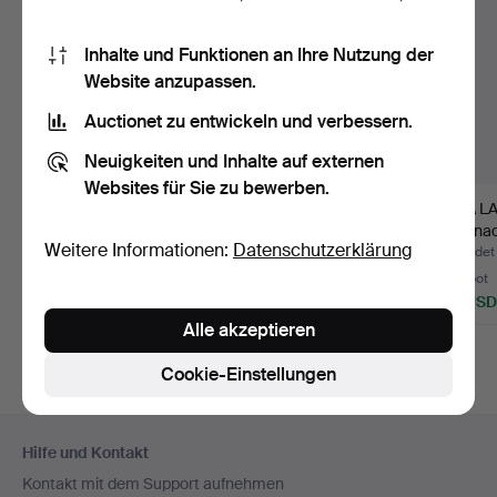
Inhalte und Funktionen an Ihre Nutzung der
Website anzupassen.
Auctionet zu entwickeln und verbessern.
Neuigkeiten und Inhalte auf externen
Websites für Sie zu bewerben.
EWALD DAHLSKOG.
LISA LARSON. Figur,
LISA L
BLUMENTÖPFE MIT
Pippi Langstrumpf,
"Granad
Weitere Informationen:
Datenschutzerklärung
UNTERSETZE…
Gus…
Beendet 14. Jun 2026
Beendet 13. Mai 2026
Beendet 
3 Gebote
11 Gebote
1 Gebot
64 USD
454 USD
32 USD
Alle akzeptieren
Cookie-Einstellungen
Fußzeilen-
Hilfe und Kontakt
Navigation
Kontakt mit dem Support aufnehmen