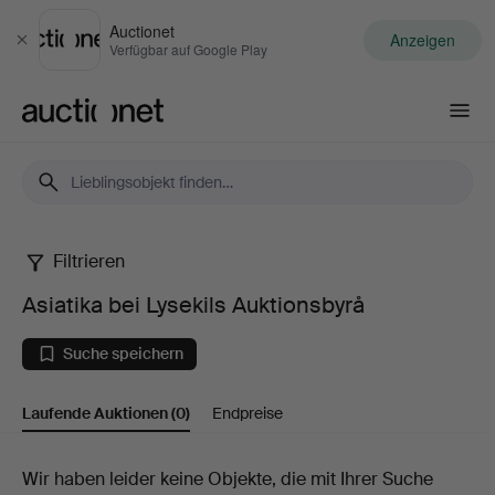
Auctionet
Anzeigen
Schließen
Verfügbar auf Google Play
Auctionet.com
Filtrieren
Asiatika
Asiatika bei Lysekils Auktionsbyrå
bei
Suche speichern
Lysekils
Laufende Auktionen
(0)
Endpreise
Auktionsbyrå
Laufende
Wir haben leider keine Objekte, die mit Ihrer Suche