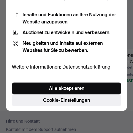
Inhalte und Funktionen an Ihre Nutzung der
Website anzupassen.
Auctionet zu entwickeln und verbessern.
Neuigkeiten und Inhalte auf externen
Websites für Sie zu bewerben.
OHRRINGE mit Perle, 1
OHRRINGE, 1 Paar, 18K
OHRRIN
Paar sowie
Weißgold mit Brillan…
Karat Go
Weitere Informationen:
Datenschutzerklärung
ANHÄNGER …
Beendet 5. Aug 2026
Beendet 5. Aug 2026
Beendet
Schätzwert
6 Gebote
7 Gebot
53 USD
69 USD
127 US
Alle akzeptieren
Cookie-Einstellungen
Fußzeilen-
Hilfe und Kontakt
Navigation
Kontakt mit dem Support aufnehmen