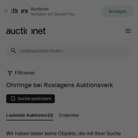
Auctionet
Anzeigen
Schließen
Verfügbar auf Google Play
Auctionet.com
Filtrieren
Ohrringe
Ohrringe bei Roslagens Auktionsverk
bei
Suche speichern
Roslagens
Laufende Auktionen
(0)
Endpreise
Auktionsverk
Laufende
Wir haben leider keine Objekte, die mit Ihrer Suche