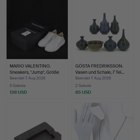
MARIO VALENTINO.
GÖSTA FREDRIKSSON.
Sneakers, "Jump", Größe
Vasen und Schale, 7 Tei…
4…
Beendet 7. Aug 2026
Beendet 7. Aug 2026
9 Gebote
2 Gebote
138 USD
85 USD