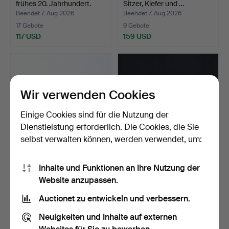
frühes 20. Jahrhundert.
Sitzer, Kiefer und …
Beendet 7. Aug 2026
Beendet 7. Aug 2026
17 Gebote
9 Gebote
117 USD
159 USD
Wir verwenden Cookies
Einige Cookies sind für die Nutzung der
Dienstleistung erforderlich. Die Cookies, die Sie
selbst verwalten können, werden verwendet, um:
OIDENTIFIERAD
HERMÈS. Schal,
Inhalte und Funktionen an Ihre Nutzung der
KONSTNÄR. Figur,
"Napoléon", Seide,
Website anzupassen.
Flusspferd,…
jacquard…
Beendet 7. Aug 2026
Beendet 7. Aug 2026
3 Gebote
11 Gebote
Auctionet zu entwickeln und verbessern.
44 USD
401 USD
Neuigkeiten und Inhalte auf externen