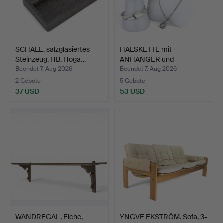
SCHALE, salzglasiertes
HALSKETTE mit
Steinzeug, HB, Höga…
ANHÄNGER und
ARMBAND, 3 Teil…
Beendet 7. Aug 2026
Beendet 7. Aug 2026
2 Gebote
5 Gebote
37 USD
53 USD
WANDREGAL, Eiche,
YNGVE EKSTRÖM. Sofa, 3-