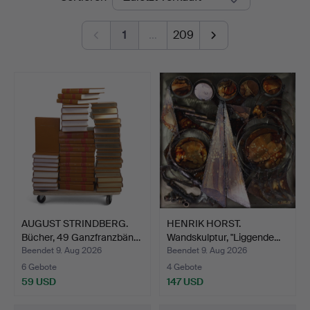
1
…
209
AUGUST STRINDBERG.
HENRIK HORST.
Bücher, 49 Ganzfranzbän…
Wandskulptur, "Liggende...
(s…
Beendet 9. Aug 2026
Beendet 9. Aug 2026
6 Gebote
4 Gebote
59 USD
147 USD