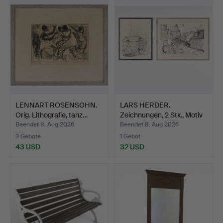
LENNART ROSENSOHN.
LARS HERDER.
Orig. Lithografie, tanz…
Zeichnungen, 2 Stk., Motiv
He…
Beendet 8. Aug 2026
Beendet 8. Aug 2026
3 Gebote
1 Gebot
43 USD
32 USD