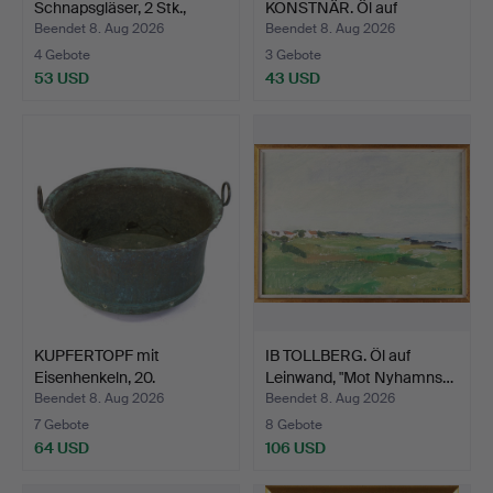
Schnapsgläser, 2 Stk.,
KONSTNÄR. Öl auf
"Clow…
Leinwand, S…
Beendet 8. Aug 2026
Beendet 8. Aug 2026
4 Gebote
3 Gebote
53 USD
43 USD
KUPFERTOPF mit
IB TOLLBERG. Öl auf
Eisenhenkeln, 20.
Leinwand, "Mot Nyhamns…
Jahrhunde…
Beendet 8. Aug 2026
Beendet 8. Aug 2026
7 Gebote
8 Gebote
64 USD
106 USD