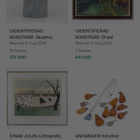
OIDENTIFIERAD
OIDENTIFIERAD
KONSTNÄR. Skulptur,
KONSTNÄR. Öl auf
Torso, F…
Leinwand, H…
Beendet 6. Aug 2026
Beendet 5. Aug 2026
13 Gebote
7 Gebote
173 USD
64 USD
EINAR JOLIN. Lithografie,
ANHÄNGER mit einer