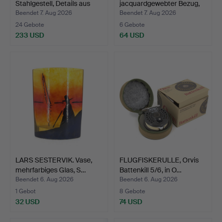
Stahlgestell, Details aus
jacquardgewebter Bezug,
Gus…
20. J…
Beendet 7. Aug 2026
Beendet 7. Aug 2026
24 Gebote
6 Gebote
233 USD
64 USD
LARS SESTERVIK. Vase,
FLUGFISKERULLE, Orvis
mehrfarbiges Glas, S…
Battenkill 5/6, in O…
Beendet 6. Aug 2026
Beendet 6. Aug 2026
1 Gebot
8 Gebote
32 USD
74 USD