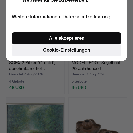
Websites für Sie zu bewerben.
Weitere Informationen:
Datenschutzerklärung
Alle akzeptieren
Cookie-Einstellungen
SOFA, 2-Sitzer, "Grönlid",
MODELLBOOT, Segelboot,
abnehmbarer hel…
20. Jahrhundert.
Beendet 7. Aug 2026
Beendet 7. Aug 2026
4 Gebote
5 Gebote
48 USD
95 USD