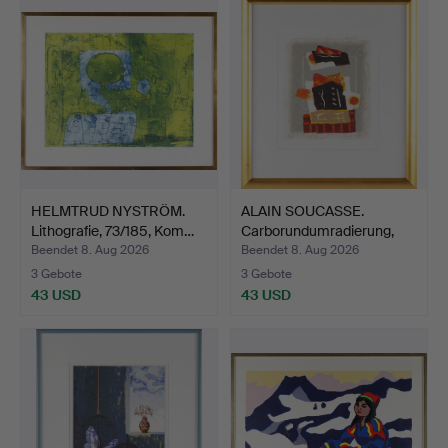
HELMTRUD NYSTRÖM.
ALAIN SOUCASSE.
Lithografie, 73/185, Kom…
Carborundumradierung,
38/4…
Beendet 8. Aug 2026
Beendet 8. Aug 2026
3 Gebote
3 Gebote
43 USD
43 USD