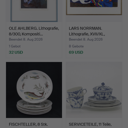
OLE AHLBERG. Lithografie,
LARS NORRMAN.
8/300, Kompositi…
Lithografie, XVII/XL,
samisc…
Beendet 8. Aug 2026
Beendet 8. Aug 2026
1 Gebot
8 Gebote
32 USD
69 USD
FISCHTELLER, 8 Stk.
SERVICETEILE, 11 Teile,