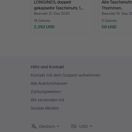
LONGINES, doppelt
Alte Taschenuhr
gekapselte Taschenuhr, 1…
Thommen.
Beendet 21. Dez 2025
Beendet 15. Sep 2
18 Gebote
3 Gebote
2.292 USD
56 USD
Fußzeilen-
Hilfe und Kontakt
Navigation
Kontakt mit dem Support aufnehmen
Alle Auktionshäuser
Zahlungsweisen
Wir versenden mit
Soziale Medien
Deutsch
USD