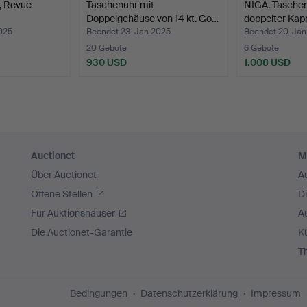
, Revue
Taschenuhr mit
NIGA. Taschen
Doppelgehäuse von 14 kt. Go…
doppelter Kap
025
Beendet 23. Jan 2025
Beendet 20. Ja
20 Gebote
6 Gebote
930 USD
1.008 USD
Auctionet
M
Über Auctionet
A
Offene Stellen
D
Für Auktionshäuser
A
Die Auctionet-Garantie
Kü
T
Bedingungen
Datenschutzerklärung
Impressum