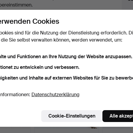
uktionen
bereinstimmen.
licken Sie oben auf
“Suche speichern”
, um eine
erwenden Cookies
ail zu erhalten, sobald dieses Objekt
ereingekommen ist.
ookies sind für die Nutzung der Dienstleistung erforderlich. D
 die Sie selbst verwalten können, werden verwendet, um:
 Archiv, die mit Ihrer Suche übereinsti
alte und Funktionen an Ihre Nutzung der Website anzupassen.
tionet zu entwickeln und verbessern.
igkeiten und Inhalte auf externen Websites für Sie zu bewerb
Informationen:
Datenschutzerklärung
Cookie-Einstellungen
Alle akzep