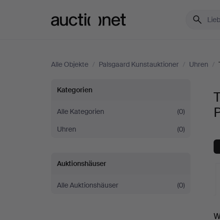
Auctionet.com
Alle Objekte
/
Palsgaard Kunstauktioner
/
Uhren
/
Taschenuhren
Kategorien
&
Alle Kategorien
(0)
Uhren
(0)
Stoppuhren
bei
Auktionshäuser
Palsgaard
Alle Auktionshäuser
(0)
Kunstauktioner
L
W