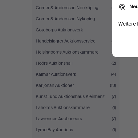
Neu
Gomér & Andersson Norrköping
(2)
Gomér & Andersson Nyköping
(1)
Weitere 
Göteborgs Auktionsverk
(7)
Handelslagret Auktionsservice
(2)
Helsingborgs Auktionskammare
(3)
Höörs Auktionshall
(2)
Kalmar Auktionsverk
(4)
Karljohan Auktioner
(13)
Kunst- und Auktionshaus Kleinhenz
(7)
Laholms Auktionskammare
(1)
Lawrences Auctioneers
(7)
Lyme Bay Auctions
(1)