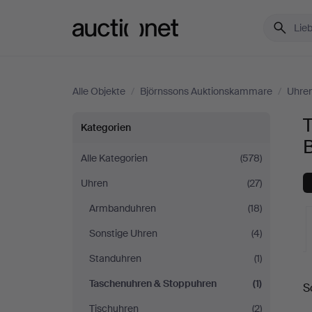
Auctionet.com
Alle Objekte
/
Björnssons Auktionskammare
/
Uhre
Taschenuhren
Kategorien
&
Alle Kategorien
(578)
Uhren
(27)
Stoppuhren
Armbanduhren
(18)
bei
Sonstige Uhren
(4)
Björnssons
Standuhren
(1)
L
Taschenuhren & Stoppuhren
(1)
Auktionskammare
S
A
Tischuhren
(2)