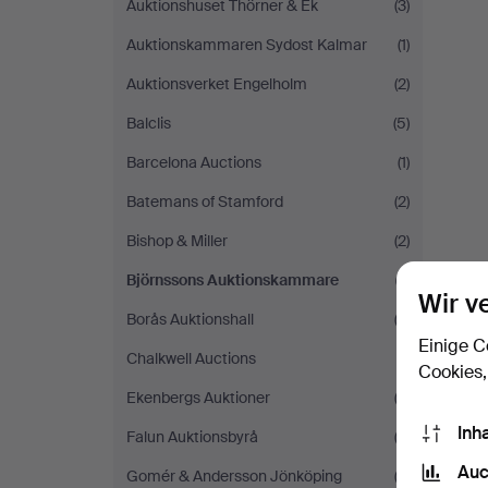
Auktionshuset Thörner & Ek
(3)
Auktionskammaren Sydost Kalmar
(1)
Auktionsverket Engelholm
(2)
Balclis
(5)
Barcelona Auctions
(1)
Batemans of Stamford
(2)
Bishop & Miller
(2)
Björnssons Auktionskammare
(1)
Wir v
Borås Auktionshall
(2)
Einige C
Chalkwell Auctions
(1)
Cookies,
Ekenbergs Auktioner
(3)
Inh
Falun Auktionsbyrå
(2)
Auc
Gomér & Andersson Jönköping
(3)