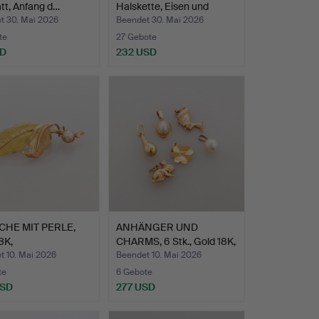
att, Anfang d…
Halskette, Eisen und
Sterl…
t 30. Mai 2026
Beendet 30. Mai 2026
te
27 Gebote
SD
232 USD
HE MIT PERLE,
ANHÄNGER UND
8K,
CHARMS, 6 Stk., Gold 18K,
tgewicht…
Ges…
t 10. Mai 2026
Beendet 10. Mai 2026
te
6 Gebote
USD
277 USD