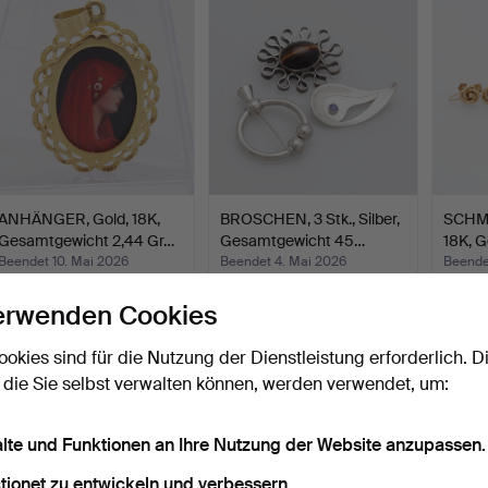
ANHÄNGER, Gold, 18K,
BROSCHEN, 3 Stk., Silber,
SCHMUC
Gesamtgewicht 2,44 Gr…
Gesamtgewicht 45…
18K, G
Beendet 10. Mai 2026
Beendet 4. Mai 2026
Beende
11 Gebote
3 Gebote
17 Geb
erwenden Cookies
149 USD
43 USD
1.097
ookies sind für die Nutzung der Dienstleistung erforderlich. D
 die Sie selbst verwalten können, werden verwendet, um:
alte und Funktionen an Ihre Nutzung der Website anzupassen.
tionet zu entwickeln und verbessern.