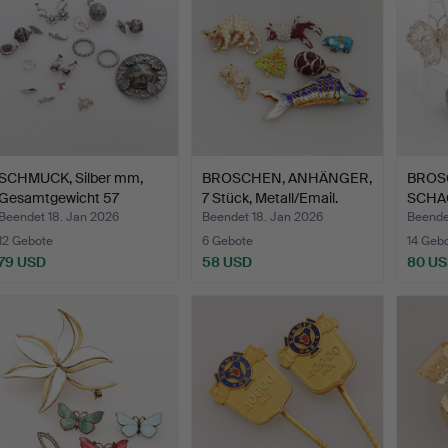
SCHMUCK, Silber mm,
BROSCHEN, ANHÄNGER,
BROS
Gesamtgewicht 57
7 Stück, Metall/Email.
SCHAC
Gramm.
filigra
Beendet 18. Jan 2026
Beendet 18. Jan 2026
Beende
12 Gebote
6 Gebote
14 Geb
79 USD
58 USD
80 U