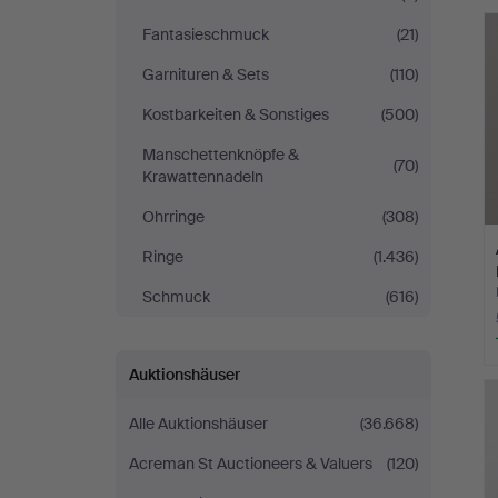
Fantasieschmuck
(21)
Garnituren & Sets
(110)
Kostbarkeiten & Sonstiges
(500)
Manschettenknöpfe &
(70)
Krawattennadeln
Ohrringe
(308)
Ringe
(1.436)
Schmuck
(616)
Auktionshäuser
Alle Auktionshäuser
(36.668)
Acreman St Auctioneers & Valuers
(120)