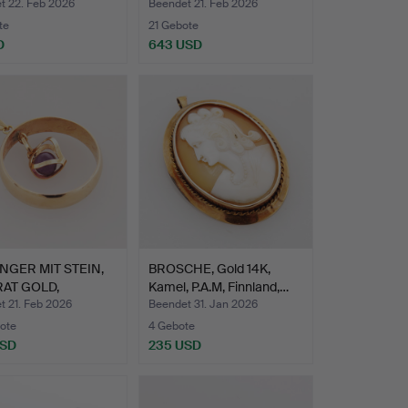
t 22. Feb 2026
Beendet 21. Feb 2026
te
21 Gebote
D
643 USD
GER MIT STEIN,
BROSCHE, Gold 14K,
RAT GOLD,
Kamel, P.A.M, Finnland,…
mtg…
t 21. Feb 2026
Beendet 31. Jan 2026
ote
4 Gebote
USD
235 USD