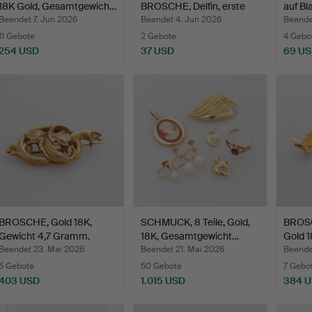
18K Gold, Gesamtgewich…
BROSCHE, Delfin, erste
auf Bl
Hälf…
Beendet 7. Jun 2026
Beendet 4. Jun 2026
Beende
11 Gebote
2 Gebote
4 Gebo
254 USD
37 USD
69 U
BROSCHE, Gold 18K,
SCHMUCK, 8 Teile, Gold,
BROSC
Gewicht 4,7 Gramm.
18K, Gesamtgewicht…
Gold 1
Gesam
Beendet 23. Mai 2026
Beendet 21. Mai 2026
Beende
5 Gebote
50 Gebote
7 Gebo
403 USD
1.015 USD
384 