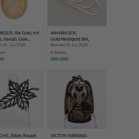
GER, 18k Gold, mit
ANHÄNGER,
, Sävsjö, Gew…
Gold/Weißgold 18K,
Gesamtgewicht…
t 25. Jun 2026
Beendet 19. Jun 2026
ote
6 Gebote
SD
265 USD
HE, Silber, Raupe
VICTOR ISBRAND.