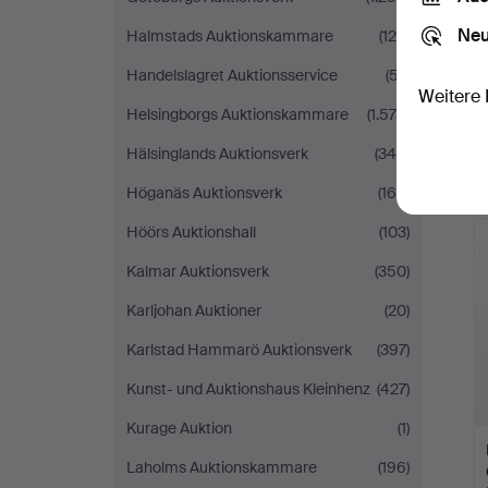
Neu
Halmstads Auktionskammare
(129)
Handelslagret Auktionsservice
(57)
Weitere 
Helsingborgs Auktionskammare
(1.575)
Hälsinglands Auktionsverk
(348)
Höganäs Auktionsverk
(160)
Höörs Auktionshall
(103)
Kalmar Auktionsverk
(350)
Karljohan Auktioner
(20)
Karlstad Hammarö Auktionsverk
(397)
Kunst- und Auktionshaus Kleinhenz
(427)
Kurage Auktion
(1)
Laholms Auktionskammare
(196)