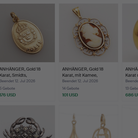
ANHÄNGER, Gold 18
ANHÄNGER, Gold 18
ANHÄN
Karat, Smidts,
Karat, mit Kamee,
Karat 
Stockholm…
Gesamt…
Beendet 12. Jul 2026
Beendet 12. Jul 2026
Beendet
5 Gebote
14 Gebote
13 Geb
176 USD
101 USD
686 