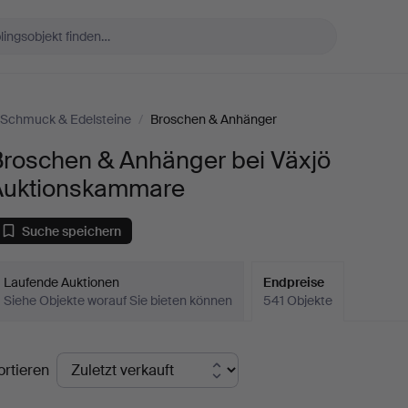
Schmuck & Edelsteine
/
Broschen & Anhänger
Broschen & Anhänger bei Växjö
Auktionskammare
Suche speichern
Laufende Auktionen
Endpreise
Siehe Objekte worauf Sie bieten können
541 Objekte
ndpreise
ortieren