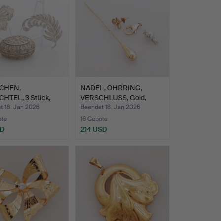
CHEN,
NADEL, OHRRING,
HTEL, 3 Stück,
VERSCHLUSS, Gold,
ne Ar…
Gesamtge…
t 18. Jan 2026
Beendet 18. Jan 2026
ote
16 Gebote
SD
214 USD