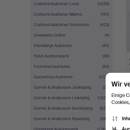
Crafoord Auktioner Lund
(1.628)
Crafoord Auktioner Malmö
(195)
Crafoord Auktioner Stockholm
(423)
Dreweatts Online
(4)
Ekenbergs Auktioner
(45)
Falun Auktionsbyrå
(39)
Formstad Auktioner
(82)
Garpenhus Auktioner
(1.126)
Wir v
Gomér & Andersson Jönköping
(22)
Einige C
Gomér & Andersson Linköping
(1.824)
Cookies,
Gomér & Andersson Norrköping
(620)
Inh
Gomér & Andersson Nyköping
(283)
Auc
Göteborgs Auktionsverk
(1.266)