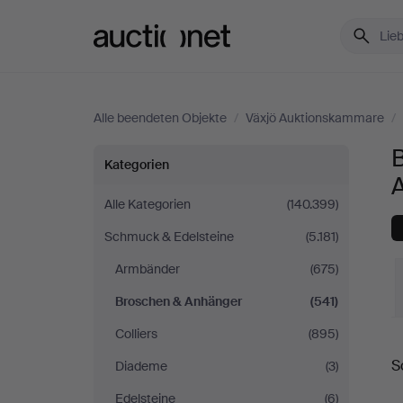
Auctionet.com
Alle beendeten Objekte
/
Växjö Auktionskammare
/
Broschen
Kategorien
&
Alle Kategorien
(140.399)
Schmuck & Edelsteine
(5.181)
Anhänger
Armbänder
(675)
bei
Broschen & Anhänger
(541)
Växjö
Colliers
(895)
E
S
Diademe
(3)
Auktionskammare
Edelsteine
(6)