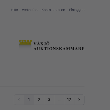
Hilfe
Verkaufen
Konto erstellen
Einloggen
1
2
3
…
12