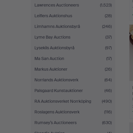
Lawrences Auctioneers
(1.523)
Leiflers Auktionshus
(28)
Limhamns Auktionsbyrå
(246)
Lyme Bay Auctions
(37)
Lysekils Auktionsbyrå
(97)
Ma San Auction
(17)
Markus Auktioner
(26)
Norrlands Auktionsverk
(64)
Palsgaard Kunstauktioner
(46)
RA Auktionsverket Norrköping
(490)
Roslagens Auktionsverk
(116)
Rumsey’s Auctioneers
(630)