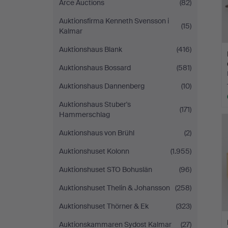
Arce Auctions
(82)
Auktionsfirma Kenneth Svensson i
(15)
Kalmar
Auktionshaus Blank
(416)
Auktionshaus Bossard
(581)
Auktionshaus Dannenberg
(10)
Auktionshaus Stuber's
(171)
Hammerschlag
Auktionshaus von Brühl
(2)
Auktionshuset Kolonn
(1.955)
Auktionshuset STO Bohuslän
(96)
Auktionshuset Thelin & Johansson
(258)
Auktionshuset Thörner & Ek
(323)
Auktionskammaren Sydost Kalmar
(27)