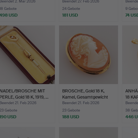
Gesamtgewich…
G…
Beendet 2. Mär 2026
Beendet 27. Feb 2026
Beende
18 Gebote
24 Gebote
9 Gebo
498 USD
181 USD
74 US
NADEL/BROSCHE MIT
BROSCHE, Gold 18 K,
ANHÄN
PERLE, Gold 18 K, 1919, …
Kamel, Gesamtgewicht
18 KA
4…
Gesa
Beendet 21. Feb 2026
Beendet 21. Feb 2026
Beende
23 Gebote
23 Gebote
38 Geb
190 USD
188 USD
446 