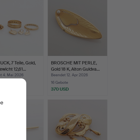
K, 7 Teile, Gold,
BROSCHE MIT PERLE,
ewicht 12,61…
Gold 18 K, Alton Guldva…
t 4. Mai 2026
Beendet 12. Apr 2026
ote
16 Gebote
 USD
370 USD
ie