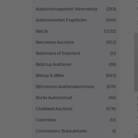
Auktionsmagasinet Vänersborg
(263)
Auktionsverket Engelholm
(349)
Balclis
(1.532)
Barcelona Auctions
(352)
Batemans of Stamford
(21)
Bidstrup Auktioner
(38)
Bishop & Miller
(562)
Björnssons Auktionskammare
(674)
Borås Auktionshall
(46)
Chalkwell Auctions
(576)
Colombos
(12)
Connoisseur Bokauktioner
(1)