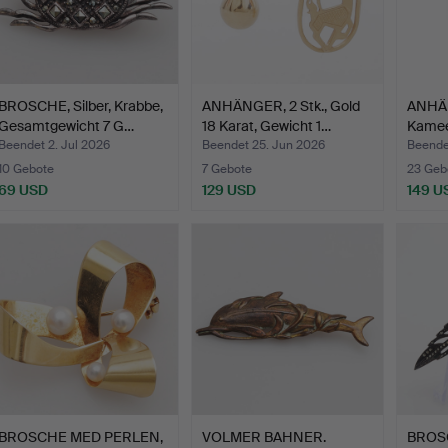
BROSCHE, Silber, Krabbe,
ANHÄNGER, 2 Stk., Gold
ANHÄN
Gesamtgewicht 7 G…
18 Karat, Gewicht 1…
Kamee
Beendet 2. Jul 2026
Beendet 25. Jun 2026
Beende
10 Gebote
7 Gebote
23 Geb
69 USD
129 USD
149 U
BROSCHE MED PERLEN,
VOLMER BAHNER.
BROSC