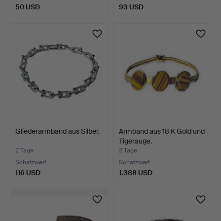
50 USD
93 USD
Gliederarmband aus Silber.
Armband aus 18 K Gold und
Tigerauge.
2 Tage
2 Tage
Schätzwert
Schätzwert
116 USD
1.388 USD