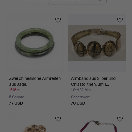
Auktionen
Zwei chinesische Armreifen
Armband aus Silber und
aus Jade.
Chiastolithen, um 1…
15 Min
1 Std 32 Min
5 Gebote
Schätzwert
77 USD
70 USD