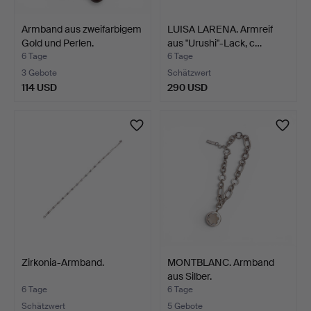
Armband aus zweifarbigem
LUISA LARENA. Armreif
Gold und Perlen.
aus "Urushi"-Lack, c…
6 Tage
6 Tage
3 Gebote
Schätzwert
114 USD
290 USD
Zirkonia-Armband.
MONTBLANC. Armband
aus Silber.
6 Tage
6 Tage
Schätzwert
5 Gebote