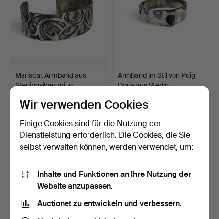
Mariscal. Armband aus
Armband im Stil von Puig
Sterlingsilber mit g…
Doria aus Sterlin…
4 Tage
4 Tage
Wir verwenden Cookies
Schätzwert
Schätzwert
185 USD
232 USD
Einige Cookies sind für die Nutzung der
Dienstleistung erforderlich. Die Cookies, die Sie
selbst verwalten können, werden verwendet, um:
Inhalte und Funktionen an Ihre Nutzung der
Website anzupassen.
Auctionet zu entwickeln und verbessern.