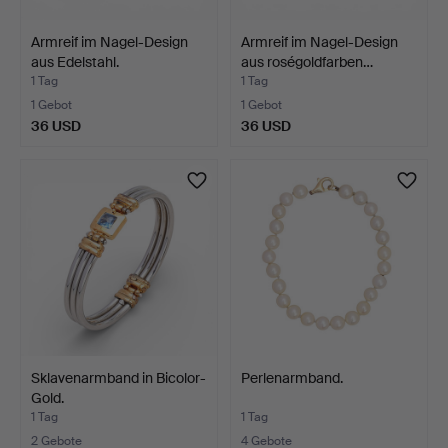
Armreif im Nagel-Design
Armreif im Nagel-Design
aus Edelstahl.
aus roségoldfarben…
1 Tag
1 Tag
1 Gebot
1 Gebot
36 USD
36 USD
Sklavenarmband in Bicolor-
Perlenarmband.
Gold.
1 Tag
1 Tag
2 Gebote
4 Gebote