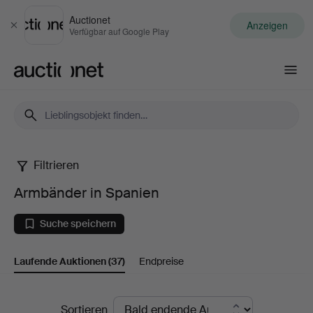
Auctionet
Anzeigen
Schließen
Verfügbar auf Google Play
Auctionet.com
Filtrieren
Armbänder
Armbänder in Spanien
in
Suche speichern
Spanien
Laufende Auktionen
(37)
Endpreise
Laufende
Sortieren