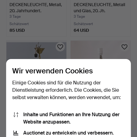
DECKENLEUCHTE, Metall,
DECKENLEUCHTE, Metall
20. Jahrhundert.
und Glas, 20. Jh.
3 Tage
3 Tage
Schätzwert
Schätzwert
85 USD
64 USD
Wir verwenden Cookies
Einige Cookies sind für die Nutzung der
Dienstleistung erforderlich. Die Cookies, die Sie
selbst verwalten können, werden verwendet, um:
DECKENLEUCHTER FÜR 5
TISCHLAMPE, Porzellan,
LICHTER, Messing mit …
Miguell.
Inhalte und Funktionen an Ihre Nutzung der
3 Tage
4 Tage
Website anzupassen.
Schätzwert
Schätzwert
Auctionet zu entwickeln und verbessern.
64 USD
64 USD