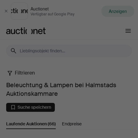
Auctionet
Anzeigen
Schließen
Verfügbar auf Google Play
Auctionet.com
Filtrieren
Beleuchtung
Beleuchtung & Lampen bei Halmstads
&
Auktionskammare
Lampen
Suche speichern
bei
Laufende Auktionen
(66)
Endpreise
Halmstads