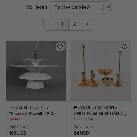
Laufende
Sortieren
Auktionskammare
Auktionen
1
2
DECKENLEUCHTE,
KONVOLUT MESSING-
"Picasso", Modell T1289,
UND ERZGEGENSTÄNDE,
Be…
1 Ki…
36 Min
1 Std 36 Min
Schätzwert
Schätzwert
106 USD
64 USD