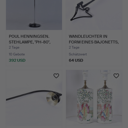
POUL HENNINGSEN.
WANDLEUCHTER IN
STEHLAMPE, "PH-80",
FORM EINES BAJONETTS,
Louis…
20. …
2 Tage
2 Tage
10 Gebote
Schätzwert
392 USD
64 USD