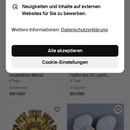
Neuigkeiten und Inhalte auf externen
Websites für Sie zu bewerben.
Weitere Informationen:
Datenschutzerklärung
Alle akzeptieren
Cookie-Einstellungen
DECKENLEUCHTE,
DECKENLEUCHTE, zweite
vergoldetes Metall.
Hälfte des 20. Jahrh…
4 Tage
4 Tage
Schätzwert
2 Gebote
106 USD
80 USD