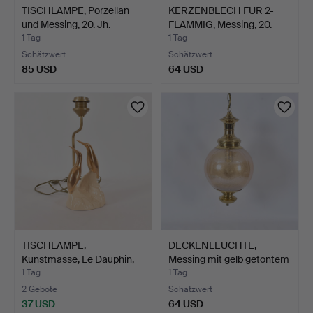
TISCHLAMPE, Porzellan
KERZENBLECH FÜR 2-
und Messing, 20. Jh.
FLAMMIG, Messing, 20.
Ja…
1 Tag
1 Tag
Schätzwert
Schätzwert
85 USD
64 USD
TISCHLAMPE,
DECKENLEUCHTE,
Kunstmasse, Le Dauphin,
Messing mit gelb getöntem
Frankr…
G…
1 Tag
1 Tag
2 Gebote
Schätzwert
37 USD
64 USD