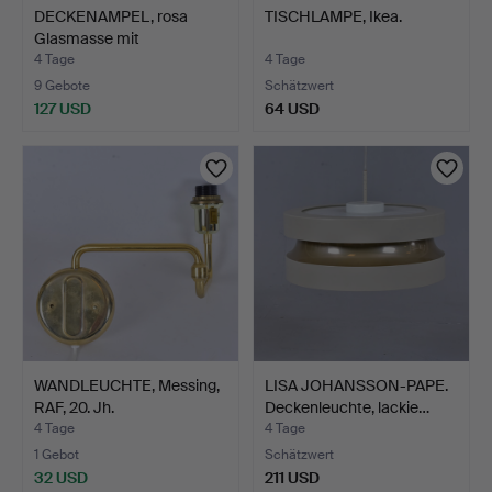
DECKENAMPEL, rosa
TISCHLAMPE, Ikea.
Glasmasse mit
Messingmon…
4 Tage
4 Tage
9 Gebote
Schätzwert
127 USD
64 USD
WANDLEUCHTE, Messing,
LISA JOHANSSON-PAPE.
RAF, 20. Jh.
Deckenleuchte, lackie…
4 Tage
4 Tage
1 Gebot
Schätzwert
32 USD
211 USD