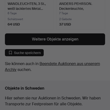
WANDLEUCHTEN, 3 St.,
ANDERS PEHRSON.
weiß lackiertes Metal…
Deckenleuchte,
"Knubbling"…
6 Tage
7 Tage
Schätzwert
2 Gebote
64 USD
37 USD
Weitere Objekte anzeigen
Suche speichern
Sie können auch in
Beendete Auktionen aus unserem
Archiv
suchen.
Objekte in Schweden
Hier sehen sie nur Auktionen in Schweden. Wir haben
Transporte zur Festpreisen für alle Objekte.