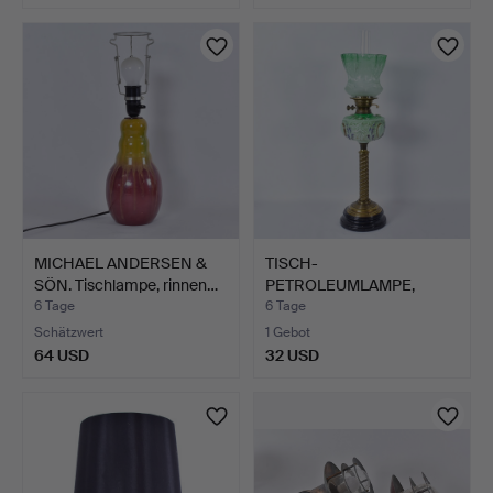
MICHAEL ANDERSEN &
TISCH-
SÖN. Tischlampe, rinnen…
PETROLEUMLAMPE,
Messing/Glas, 19. Ja…
6 Tage
6 Tage
Schätzwert
1 Gebot
64 USD
32 USD