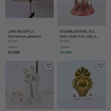
LARS BESSFELT.
STURMLATERNE, R.E.
Tischlampe, gebeizte
Dietz, New York, USA, e…
Buche …
22 Std
23 Std
1 Gebot
1 Gebot
32 USD
32 USD