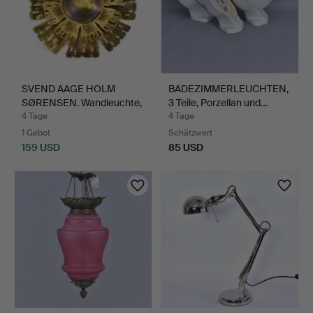
SVEND AAGE HOLM
BADEZIMMERLEUCHTEN,
SØRENSEN. Wandleuchte,
3 Teile, Porzellan und…
Mes…
4 Tage
4 Tage
1 Gebot
Schätzwert
159 USD
85 USD