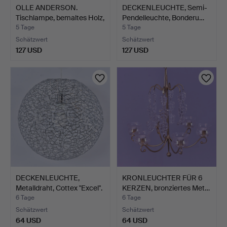
OLLE ANDERSON.
DECKENLEUCHTE, Semi-
Tischlampe, bemaltes Holz,
Pendelleuchte, Bonderu…
…
5 Tage
5 Tage
Schätzwert
Schätzwert
127 USD
127 USD
DECKENLEUCHTE,
KRONLEUCHTER FÜR 6
Metalldraht, Cottex "Excel".
KERZEN, bronziertes Met…
6 Tage
6 Tage
Schätzwert
Schätzwert
64 USD
64 USD