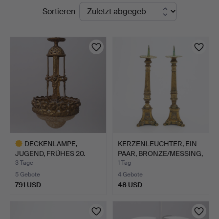
Laufende
Sortieren
Auktioner
Auktionen
Lund
DECKENLAMPE,
KERZENLEUCHTER, EIN
JUGEND, FRÜHES 20.
PAAR, BRONZE/MESSING,
JAHRHUNDER…
…
3 Tage
1 Tag
5 Gebote
4 Gebote
791 USD
48 USD
Ausgewähltes
Objekt