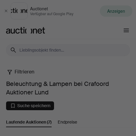
Auctionet
Anzeigen
Schließen
Verfügbar auf Google Play
Auctionet.com
Filtrieren
Beleuchtung
Beleuchtung & Lampen bei Crafoord
&
Auktioner Lund
Lampen
Suche speichern
bei
Laufende Auktionen
(7)
Endpreise
Crafoord