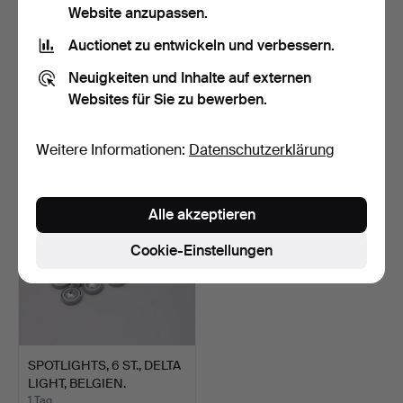
Website anzupassen.
Auctionet zu entwickeln und verbessern.
TISCHLAMPE, ART DECO,
SPOTLIGHTS, 7 STK, DELTA
Neuigkeiten und Inhalte auf externen
MESSING, 20. JAHRHUN…
LIGHT, BELGIEN.
Websites für Sie zu bewerben.
6 Tage
1 Tag
Schätzwert
Schätzwert
106 USD
370 USD
Weitere Informationen:
Datenschutzerklärung
Alle akzeptieren
Cookie-Einstellungen
SPOTLIGHTS, 6 ST., DELTA
LIGHT, BELGIEN.
1 Tag