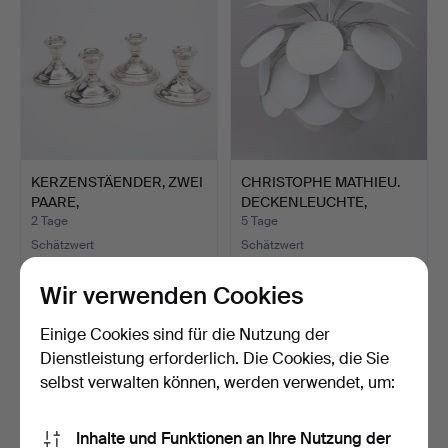
KERZENSTÄENDER, ZWEI
CHRISTOPHE MATHIEU.
PAARE,
DECKENLEUCHTE,
STERLINGSILBER…
"DISCOC…
2 Tage
5 Tage
Schätzwert
Schätzwert
317 USD
317 USD
Wir verwenden Cookies
Einige Cookies sind für die Nutzung der
Dienstleistung erforderlich. Die Cookies, die Sie
selbst verwalten können, werden verwendet, um:
Inhalte und Funktionen an Ihre Nutzung der