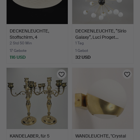
DECKENLEUCHTE,
DECKENLEUCHTE, ”Sirio
Stoffschirm, 4
Galaxy”, Luci Proget…
Lichtquellen…
2 Std 50 Min
1 Tag
17 Gebote
1 Gebot
116 USD
32 USD
KANDELABER, für 5
WANDLEUCHTE, "Crystal