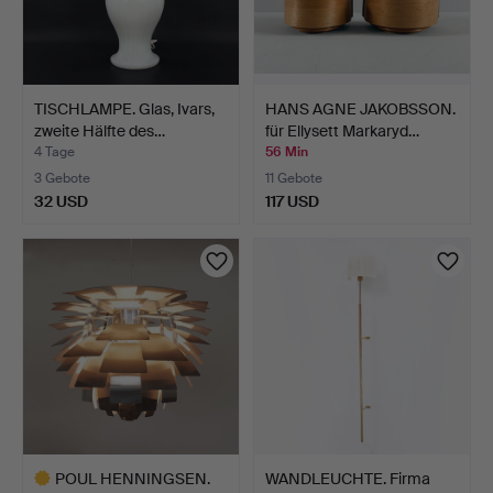
TISCHLAMPE. Glas, Ivars,
HANS AGNE JAKOBSSON.
zweite Hälfte des…
für Ellysett Markaryd…
4 Tage
56 Min
3 Gebote
11 Gebote
32 USD
117 USD
POUL HENNINGSEN.
WANDLEUCHTE. Firma