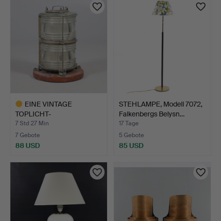
Objekt
EINE VINTAGE
STEHLAMPE, Modell 7072,
TOPLICHT-
Falkenbergs Belysn…
SCHIFFSLATERNE.
7 Std 27 Min
17 Tage
7 Gebote
5 Gebote
88 USD
85 USD
Ausgewähltes
Objekt