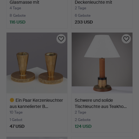
Glasmasse mit
Deckenleuchte mit
Messingmon…
Gegengew…
4 Tage
2 Tage
8 Gebote
6 Gebote
116 USD
233 USD
Ein Paar Kerzenleuchter
Schwere und solide
aus kannelierter B…
Tischleuchte aus Teakho…
10 Tage
2 Tage
1 Gebot
2 Gebote
47 USD
124 USD
Ausgewähltes