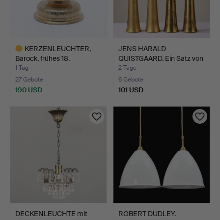
KERZENLEUCHTER,
JENS HARALD
Barock, frühes 18.
QUISTGAARD. Ein Satz von
Jahrhun…
vier …
1 Tag
2 Tage
27 Gebote
6 Gebote
190 USD
101 USD
Ausgewähltes
Objekt
DECKENLEUCHTE mit
ROBERT DUDLEY.