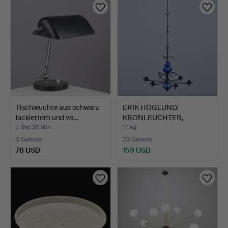
Tischleuchte aus schwarz
ERIK HÖGLUND.
lackiertem und ve…
KRONLEUCHTER,
GESCHMIEDET, G…
7 Std 36 Min
1 Tag
3 Gebote
23 Gebote
78 USD
159 USD