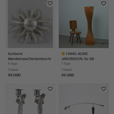
Sunburst
HANS-AGNE
Wandlampe/Deckenleucht
JAKOBSSON. für AB
e.
Markaryd. Steh…
4 Tage
7 Tage
1 Gebot
1 Gebot
59 USD
35 USD
Ausgewähltes
Objekt