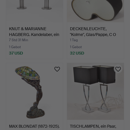
KNUT & MARIANNE
DECKENLEUCHTE,
HAGBERG. Kandelaber, ein
"Kolme", Glas/Pappe, C O
P…
Ba…
7 Std 31 Min
1 Tag
1 Gebot
1 Gebot
37 USD
32 USD
MAX BLONDAT (1872-1925).
TISCHLAMPEN, ein Paar,