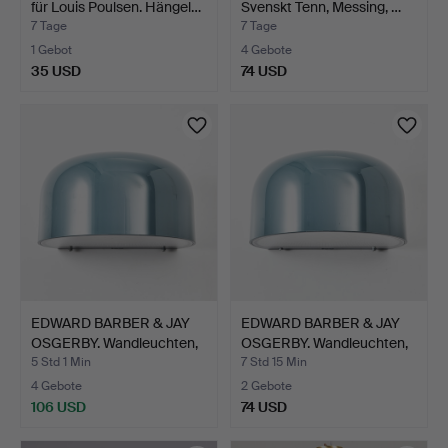
für Louis Poulsen. Hängel…
Svenskt Tenn, Messing, …
7 Tage
7 Tage
1 Gebot
4 Gebote
35 USD
74 USD
Ausgewähltes
Objekt
EDWARD BARBER & JAY
EDWARD BARBER & JAY
OSGERBY. Wandleuchten,
OSGERBY. Wandleuchten,
…
…
5 Std 1 Min
7 Std 15 Min
4 Gebote
2 Gebote
106 USD
74 USD