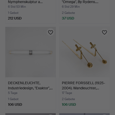
Nymphenskulptur a…
"Omega", By Rydens.…
6 Std 53 Min
6 Std 29 Min
1 Gebot
2 Gebote
212 USD
37 USD
DECKENLEUCHTE,
PIERRE FORSSELL (1925-
Industriedesign, "Exaktor",…
2004). Wandleuchter,…
5 Tage
17 Tage
1 Gebot
2 Gebote
106 USD
106 USD