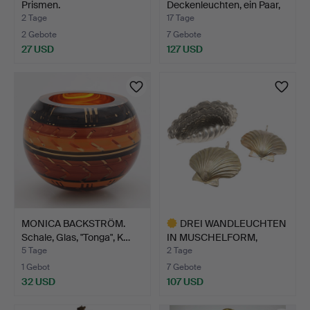
Prismen.
Deckenleuchten, ein Paar,
"…
2 Tage
17 Tage
2 Gebote
7 Gebote
27 USD
127 USD
MONICA BACKSTRÖM.
DREI WANDLEUCHTEN
Schale, Glas, "Tonga", K…
IN MUSCHELFORM,
CHROM, U…
5 Tage
2 Tage
1 Gebot
7 Gebote
32 USD
107 USD
Ausgewähltes