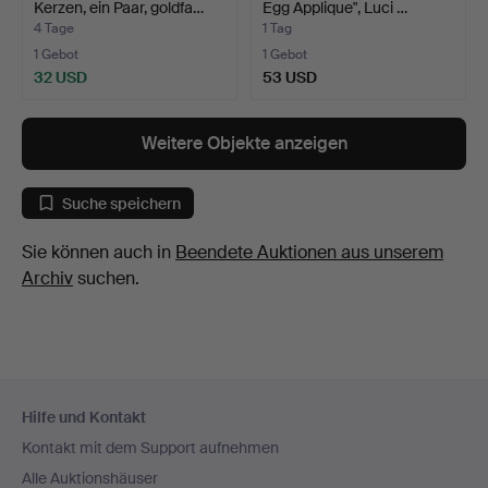
Kerzen, ein Paar, goldfa…
Egg Applique", Luci …
4 Tage
1 Tag
1 Gebot
1 Gebot
32 USD
53 USD
Weitere Objekte anzeigen
Suche speichern
Sie können auch in
Beendete Auktionen aus unserem
Archiv
suchen.
Fußzeilen-
Hilfe und Kontakt
Navigation
Kontakt mit dem Support aufnehmen
Alle Auktionshäuser