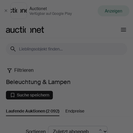
Auctionet
Anzeigen
Schließen
Verfügbar auf Google Play
Auctionet.com
Filtrieren
Beleuchtung
Beleuchtung & Lampen
&
Suche speichern
Lampen
Laufende Auktionen
(2 092)
Endpreise
Laufende
Sortieren