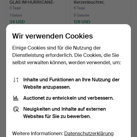
GLAS IM HURRICANE-
Kerzenleuchter,
STIL.
Schmiedeeise…
3 Tage
6 Tage
1 Gebot
6 Gebote
34 USD
128 USD
Wir verwenden Cookies
Einige Cookies sind für die Nutzung der
Dienstleistung erforderlich. Die Cookies, die Sie
selbst verwalten können, werden verwendet, um:
Inhalte und Funktionen an Ihre Nutzung der
Website anzupassen.
Auctionet zu entwickeln und verbessern.
PLAFOND, möglicherweise
STEHLAMPE, Fagerhult,
Carl Fagerlund, Or…
zweite Hälfte des 20…
Neuigkeiten und Inhalte auf externen
9 Std 33 Min
2 Tage
Websites für Sie zu bewerben.
8 Gebote
5 Gebote
96 USD
69 USD
Weitere Informationen:
Datenschutzerklärung