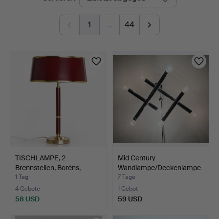
Auktionen
1
…
44
TISCHLAMPE, 2
Mid Century
Brennstellen, Boréns,
Wandlampe/Deckenlampe
Modell…
von Temd…
1 Tag
7 Tage
4 Gebote
1 Gebot
58 USD
59 USD