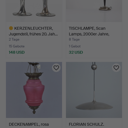
KERZENLEUCHTER,
TISCHLAMPE, Scan
Jugendstil, frühes 20. Jah…
Lamps, 2000er Jahre,
gebü…
2 Tage
8 Tage
15 Gebote
1 Gebot
148 USD
32 USD
Ausgewähltes
Objekt
DECKENAMPEL, rosa
FLORIAN SCHULZ.