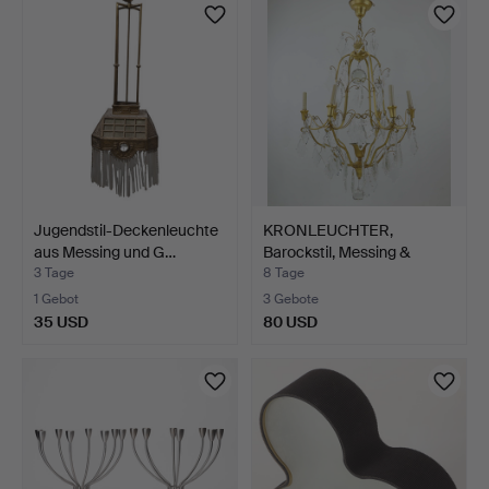
Objekt
Jugendstil-Deckenleuchte
KRONLEUCHTER,
aus Messing und G…
Barockstil, Messing &
Prisme…
3 Tage
8 Tage
1 Gebot
3 Gebote
35 USD
80 USD