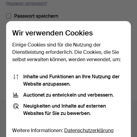
Passwort vergessen?
Passwort speichern
Wir verwenden Cookies
Einloggen
Einige Cookies sind für die Nutzung der
oder hier via Facebook einloggen
Dienstleistung erforderlich. Die Cookies, die Sie
selbst verwalten können, werden verwendet, um:
Weiter mit Facebook
Inhalte und Funktionen an Ihre Nutzung der
Website anzupassen.
Auctionet zu entwickeln und verbessern.
Fußzeilen-
Neuigkeiten und Inhalte auf externen
Hilfe und Kontakt
Navigation
Websites für Sie zu bewerben.
Kontakt mit dem Support aufnehmen
Alle Auktionshäuser
Weitere Informationen:
Datenschutzerklärung
Zahlungsweisen