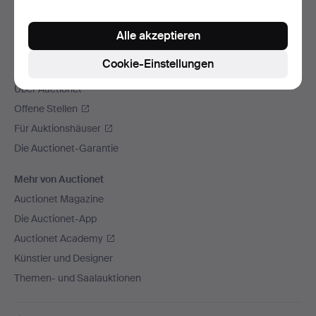
Wir versenden mit
Alle akzeptieren
Soziale Medien
Cookie-Einstellungen
Auctionet
Über Auctionet
Offene Stellen
Für Auktionshäuser
Die Auctionet-Garantie
Mehr von Auctionet
Auctionet Magazine
Die Auctionet-App
Auctionet Academy
Künstler und Designer
Themen- und Saalauktionen