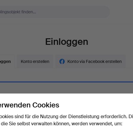
Einloggen
oggen
Konto erstellen
Konto via Facebook erstellen
erwenden Cookies
ort
Das Passwort als Klartext a
ookies sind für die Nutzung der Dienstleistung erforderlich. D
 die Sie selbst verwalten können, werden verwendet, um:
rt vergessen?