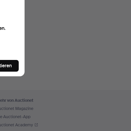
en.
tieren
ehr von Auctionet
uctionet Magazine
ie Auctionet-App
uctionet Academy