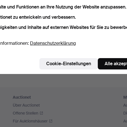
sswort speichern
alte und Funktionen an Ihre Nutzung der Website anzupassen.
tionet zu entwickeln und verbessern.
Einloggen
igkeiten und Inhalte auf externen Websites für Sie zu bewerb
oder hier via Facebook einloggen
Informationen:
Datenschutzerklärung
Weiter mit Facebook
Cookie-Einstellungen
Alle akzep
Auctionet
M
Über Auctionet
A
Offene Stellen
D
Für Auktionshäuser
A