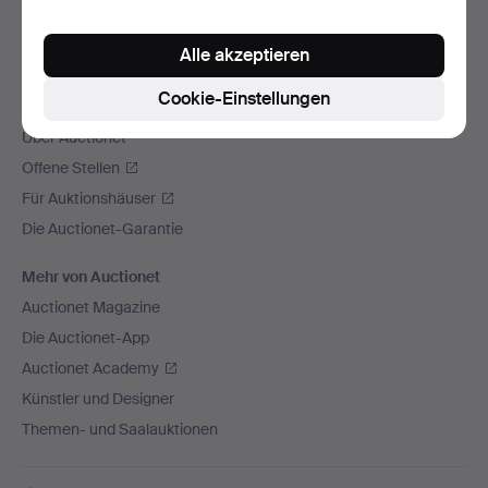
Wir versenden mit
Alle akzeptieren
Soziale Medien
Cookie-Einstellungen
Auctionet
Über Auctionet
Offene Stellen
Für Auktionshäuser
Die Auctionet-Garantie
Mehr von Auctionet
Auctionet Magazine
Die Auctionet-App
Auctionet Academy
Künstler und Designer
Themen- und Saalauktionen