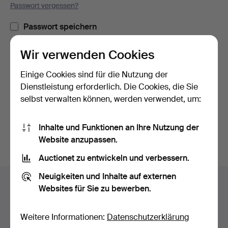
Passwort vergessen?
Passwort speichern
Wir verwenden Cookies
Einloggen
Einige Cookies sind für die Nutzung der
oder hier via Facebook einloggen
Dienstleistung erforderlich. Die Cookies, die Sie
selbst verwalten können, werden verwendet, um:
Weiter mit Facebook
Inhalte und Funktionen an Ihre Nutzung der
Website anzupassen.
Auctionet zu entwickeln und verbessern.
Fußzeilen-
Neuigkeiten und Inhalte auf externen
Hilfe und Kontakt
Navigation
Websites für Sie zu bewerben.
Kontakt mit dem Support aufnehmen
Alle Auktionshäuser
Weitere Informationen:
Datenschutzerklärung
Zahlungsweisen