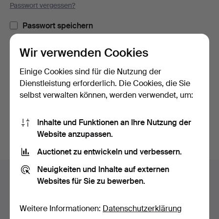
Passwort vergessen?
Passwort speichern
Wir verwenden Cookies
Einloggen
Einige Cookies sind für die Nutzung der
oder hier via Facebook einloggen
Dienstleistung erforderlich. Die Cookies, die Sie
selbst verwalten können, werden verwendet, um:
Weiter mit Facebook
Inhalte und Funktionen an Ihre Nutzung der
Website anzupassen.
Auctionet zu entwickeln und verbessern.
Fußzeilen-
Neuigkeiten und Inhalte auf externen
Hilfe und Kontakt
Navigation
Websites für Sie zu bewerben.
Kontakt mit dem Support aufnehmen
Alle Auktionshäuser
Weitere Informationen:
Datenschutzerklärung
Zahlungsweisen