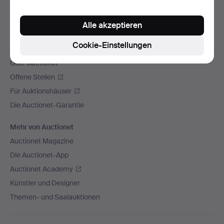
Wir versenden mit
Alle akzeptieren
Soziale Medien
Cookie-Einstellungen
Auctionet
Über Auctionet
Offene Stellen
Für Auktionshäuser
Die Auctionet-Garantie
Mehr von Auctionet
Auctionet Magazine
Die Auctionet-App
Auctionet Academy
Künstler und Designer
Themen- und Saalauktionen