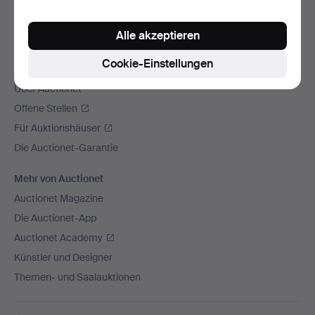
Wir versenden mit
Alle akzeptieren
Soziale Medien
Cookie-Einstellungen
Auctionet
Über Auctionet
Offene Stellen
Für Auktionshäuser
Die Auctionet-Garantie
Mehr von Auctionet
Auctionet Magazine
Die Auctionet-App
Auctionet Academy
Künstler und Designer
Themen- und Saalauktionen