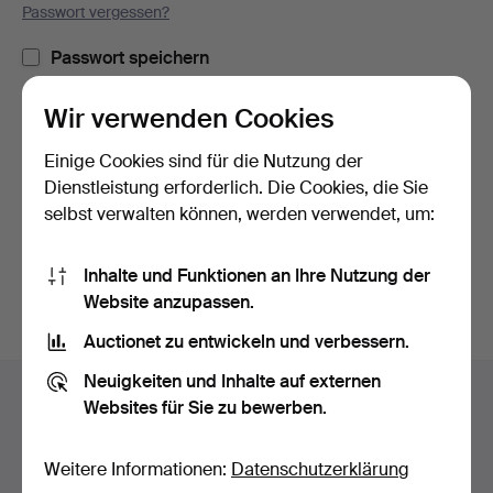
Passwort vergessen?
Passwort speichern
Wir verwenden Cookies
Einloggen
Einige Cookies sind für die Nutzung der
oder hier via Facebook einloggen
Dienstleistung erforderlich. Die Cookies, die Sie
selbst verwalten können, werden verwendet, um:
Weiter mit Facebook
Inhalte und Funktionen an Ihre Nutzung der
Website anzupassen.
Auctionet zu entwickeln und verbessern.
Fußzeilen-
Neuigkeiten und Inhalte auf externen
Hilfe und Kontakt
Navigation
Websites für Sie zu bewerben.
Kontakt mit dem Support aufnehmen
Alle Auktionshäuser
Weitere Informationen:
Datenschutzerklärung
Zahlungsweisen