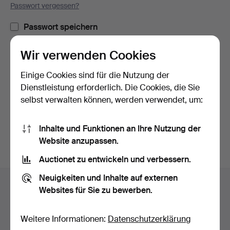
Passwort vergessen?
Passwort speichern
Wir verwenden Cookies
Einloggen
Einige Cookies sind für die Nutzung der
oder hier via Facebook einloggen
Dienstleistung erforderlich. Die Cookies, die Sie
selbst verwalten können, werden verwendet, um:
Weiter mit Facebook
Inhalte und Funktionen an Ihre Nutzung der
Website anzupassen.
Auctionet zu entwickeln und verbessern.
Fußzeilen-
Neuigkeiten und Inhalte auf externen
Hilfe und Kontakt
Navigation
Websites für Sie zu bewerben.
Kontakt mit dem Support aufnehmen
Alle Auktionshäuser
Weitere Informationen:
Datenschutzerklärung
Zahlungsweisen