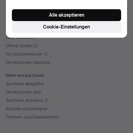
Wir versenden mit
Alle akzeptieren
Soziale Medien
Cookie-Einstellungen
Auctionet
Über Auctionet
Offene Stellen
Für Auktionshäuser
Die Auctionet-Garantie
Mehr von Auctionet
Auctionet Magazine
Die Auctionet-App
Auctionet Academy
Künstler und Designer
Themen- und Saalauktionen