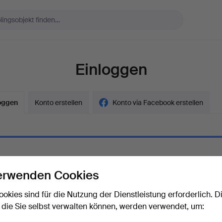
Einloggen
oggen
Konto erstellen
Konto via Facebook erstellen
erwenden Cookies
ort
Das Passwort als Klartext a
ookies sind für die Nutzung der Dienstleistung erforderlich. D
 die Sie selbst verwalten können, werden verwendet, um:
rt vergessen?