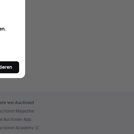
en.
tieren
ehr von Auctionet
uctionet Magazine
ie Auctionet-App
uctionet Academy