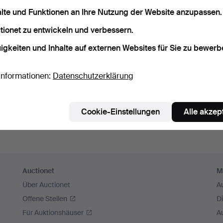
sswort speichern
alte und Funktionen an Ihre Nutzung der Website anzupassen.
tionet zu entwickeln und verbessern.
Einloggen
igkeiten und Inhalte auf externen Websites für Sie zu bewerb
oder hier via Facebook einloggen
Informationen:
Datenschutzerklärung
Weiter mit Facebook
Cookie-Einstellungen
Alle akzep
Auctionet
M
Über Auctionet
A
Offene Stellen
D
Für Auktionshäuser
A