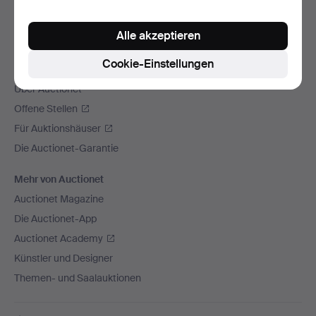
Wir versenden mit
Alle akzeptieren
Soziale Medien
Cookie-Einstellungen
Auctionet
Über Auctionet
Offene Stellen
Für Auktionshäuser
Die Auctionet-Garantie
Mehr von Auctionet
Auctionet Magazine
Die Auctionet-App
Auctionet Academy
Künstler und Designer
Themen- und Saalauktionen