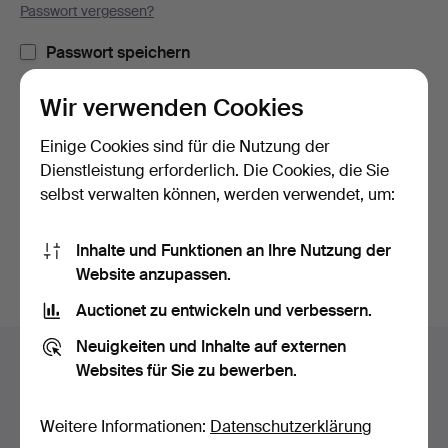
Passwort vergessen?
Passwort speichern
Wir verwenden Cookies
Einloggen
Einige Cookies sind für die Nutzung der
oder hier via Facebook einloggen
Dienstleistung erforderlich. Die Cookies, die Sie
selbst verwalten können, werden verwendet, um:
Weiter mit Facebook
Inhalte und Funktionen an Ihre Nutzung der
Website anzupassen.
Auctionet zu entwickeln und verbessern.
Fußzeilen-
Neuigkeiten und Inhalte auf externen
Hilfe und Kontakt
Navigation
Websites für Sie zu bewerben.
Kontakt mit dem Support aufnehmen
Alle Auktionshäuser
Weitere Informationen:
Datenschutzerklärung
Zahlungsweisen