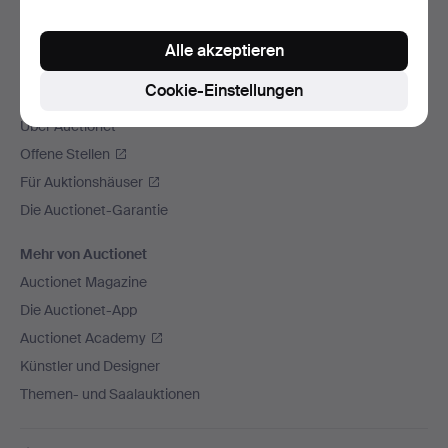
Wir versenden mit
Alle akzeptieren
Soziale Medien
Cookie-Einstellungen
Auctionet
Über Auctionet
Offene Stellen
Für Auktionshäuser
Die Auctionet-Garantie
Mehr von Auctionet
Auctionet Magazine
Die Auctionet-App
Auctionet Academy
Künstler und Designer
Themen- und Saalauktionen