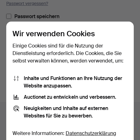
Passwort vergessen?
Passwort speichern
Wir verwenden Cookies
Einloggen
Einige Cookies sind für die Nutzung der
oder hier via Facebook einloggen
Dienstleistung erforderlich. Die Cookies, die Sie
selbst verwalten können, werden verwendet, um:
Weiter mit Facebook
Inhalte und Funktionen an Ihre Nutzung der
Website anzupassen.
Auctionet zu entwickeln und verbessern.
Fußzeilen-
Neuigkeiten und Inhalte auf externen
Hilfe und Kontakt
Navigation
Websites für Sie zu bewerben.
Kontakt mit dem Support aufnehmen
Alle Auktionshäuser
Weitere Informationen:
Datenschutzerklärung
Zahlungsweisen