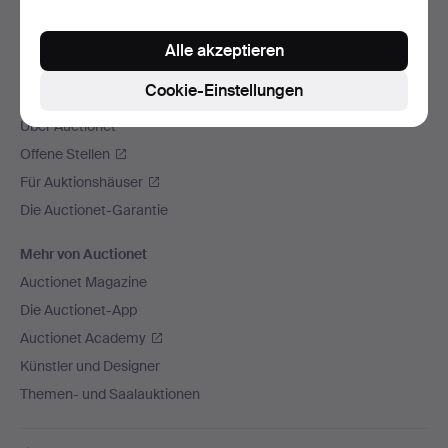
Wir versenden mit
Alle akzeptieren
Soziale Medien
Cookie-Einstellungen
Auctionet
Über Auctionet
Offene Stellen
Für Auktionshäuser
Die Auctionet-Garantie
Mehr von Auctionet
Auctionet Magazine
Die Auctionet-App
Auctionet Academy
Künstler und Designer
Themen- und Saalauktionen