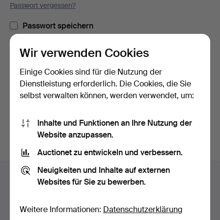
Passwort vergessen?
Passwort speichern
Wir verwenden Cookies
Einloggen
Einige Cookies sind für die Nutzung der
oder hier via Facebook einloggen
Dienstleistung erforderlich. Die Cookies, die Sie
selbst verwalten können, werden verwendet, um:
Weiter mit Facebook
Inhalte und Funktionen an Ihre Nutzung der
Website anzupassen.
Auctionet zu entwickeln und verbessern.
Fußzeilen-
Neuigkeiten und Inhalte auf externen
Hilfe und Kontakt
Navigation
Websites für Sie zu bewerben.
Kontakt mit dem Support aufnehmen
Alle Auktionshäuser
Weitere Informationen:
Datenschutzerklärung
Zahlungsweisen