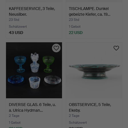
KAFFEESERVICE, 3 Teile,
TISCHLAMPE. Dunkel
Neusilber.
gebeizte Kiefer, ca. 19…
23 Std
23 Std
Schätzwert
1 Gebot
43 USD
22 USD
DIVERSE GLAS. 6 Teile, u.
OBSTSERVICE, 5 Teile,
a. Ulrica Hydman…
Ekeby.
2 Tage
2 Tage
1 Gebot
Schätzwert