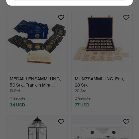
22 USD
32 USD
MEDAILLENSAMMLUNG,
MÜNZSAMMLUNG, Ecu,
50 Stk., Franklin Mint,…
28 Stk.
19 Std
20 Std
4 Gebote
2 Gebote
34 USD
27 USD