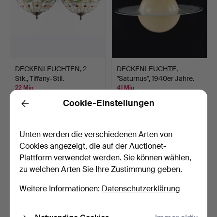
DECKENLEUCHTEN, 2
DECKENLEUCHTE,
Stk., Tiffany-Stil.
"Saturnus", 1940er Jahre.
22 Min
41 Min
20 Gebote
16 Gebote
Cookie-Einstellungen
Back
143 USD
95 USD
Unten werden die verschiedenen Arten von
Cookies angezeigt, die auf der Auctionet-
Plattform verwendet werden. Sie können wählen,
zu welchen Arten Sie Ihre Zustimmung geben.
Weitere Informationen:
Datenschutzerklärung