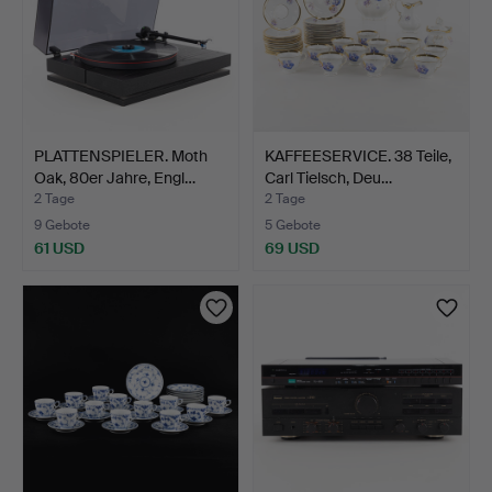
PLATTENSPIELER. Moth
KAFFEESERVICE. 38 Teile,
Oak, 80er Jahre, Engl…
Carl Tielsch, Deu…
2 Tage
2 Tage
9 Gebote
5 Gebote
61 USD
69 USD