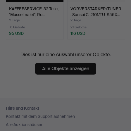
KAFFEESERVICE. 32 Teile,
VORVERSTÄRKER/TUNER
"Musselmalet", Ro…
. Sansui C-2101/TU-S55X…
2 Tage
2 Tage
16 Gebote
21 Gebote
95 USD
116 USD
Dies ist nur eine Auswahl unserer Objekte.
Alle Objekte anzeigen
Fußzeilen-
Hilfe und Kontakt
Navigation
Kontakt mit dem Support aufnehmen
Alle Auktionshäuser