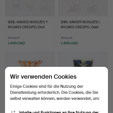
333
.
XAVIER NOGUÉS Y
335
.
XAVIER NOGUÉS I
RICARD CRESPO. Drei
RICARD CRESPO. Zwei
Gläser…
Gläser…
Verkauft
Verkauft
1.499 USD
1.499 USD
Wir verwenden Cookies
Einige Cookies sind für die Nutzung der
Dienstleistung erforderlich. Die Cookies, die Sie
selbst verwalten können, werden verwendet, um:
337
.
JOSEP MARIA GOL.
338
.
JOSEP MARIA GOL.
Kelch.
Vase.
Inhalte und Funktionen an Ihre Nutzung der