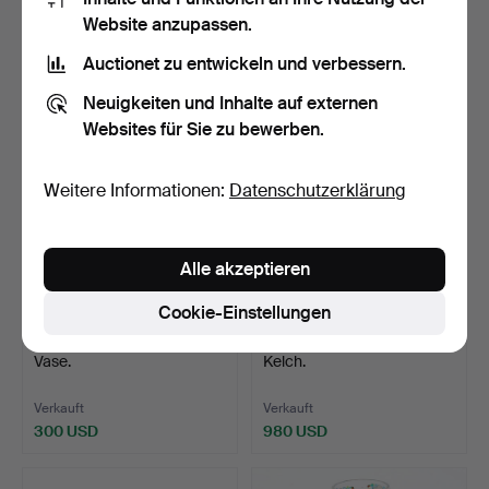
Website anzupassen.
Verkauft
Verkauft
Auctionet zu entwickeln und verbessern.
531 USD
323 USD
Neuigkeiten und Inhalte auf externen
Websites für Sie zu bewerben.
Weitere Informationen:
Datenschutzerklärung
Alle akzeptieren
Cookie-Einstellungen
339
.
JOSEP MARIA GOL.
340
.
JOSEP MARIA GOL.
Vase.
Kelch.
Verkauft
Verkauft
300 USD
980 USD