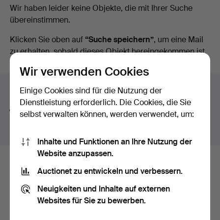
Laufende
Wir haben leider keine Objekte, die mit Ihrer Suche
übereinstimmen.
Auktionen
Klicken Sie oben auf
“Suche speichern”
, um eine Mail
zu erhalten, sobald dieses Objekt hereingekommen ist.
Wir verwenden Cookies
Suchtipps
Einige Cookies sind für die Nutzung der
Dienstleistung erforderlich. Die Cookies, die Sie
Wir suchen automatisch nach Teilen von Begriffen.
selbst verwalten können, werden verwendet, um:
Geben Sie z.B.
band
ein, finden wir auch
Arm
band
uhr
.
Inhalte und Funktionen an Ihre Nutzung der
Website anzupassen.
Hier sind Objekte aus unserem
Auctionet zu entwickeln und verbessern.
Archiv, die mit Ihrer Suche
Neuigkeiten und Inhalte auf externen
Websites für Sie zu bewerben.
übereinstimmen.