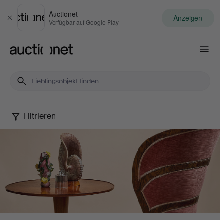
Auctionet
Anzeigen
Schließen
Verfügbar auf Google Play
Auctionet.com
Filtrieren
Stockholms
Auktionsverk
–
Malmö