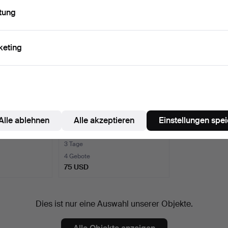
Ausgewähltes
Objekt
tung
keting
Alle ablehnen
Alle akzeptieren
Einstellungen spe
ßschale,
SIMON GATE. VASE.
ier…
Rauchfarbenes Glas mit g…
3 Tage
4 Gebote
75 USD
Dies ist nur eine Auswahl unserer Objekte.