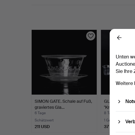
Back
Unten we
Auctione
Sie Ihre
Weitere 
Not
SIMON GATE. Schale auf Fuß,
GLASSERVIS, 41 
graviertes Gla…
"Kronprinsservis
6 Tage
8 Tage
Schätzwert
1 Gebot
Verb
211 USD
37 USD