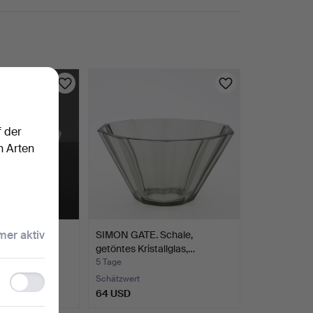
f der
n Arten
er aktiv
E. SCHALE.
SIMON GATE. Schale,
hliffenem…
getöntes Kristallglas,…
5 Tage
Functionality
Schätzwert
64 USD
storage