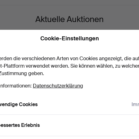
Aktuelle Auktionen
Cookie-Einstellungen
rden die verschiedenen Arten von Cookies angezeigt, die au
t-Plattform verwendet werden. Sie können wählen, zu welche
 Zustimmung geben.
Informationen:
Datenschutzerklärung
wendige Cookies
Imm
Teile,
SIMON GATE. 5 Teile, Karaffe
SIMON GAT
en",…
mit Schnapsgl…
Glas mit gesc
6 Tage
1 Tag
Schätzwert
7 Gebote
essertes Erlebnis
211 USD
368 USD