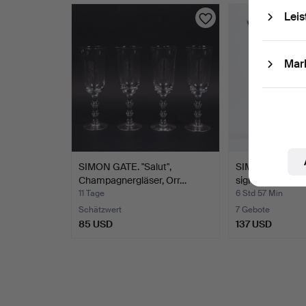
Leis
Mar
SIMON GATE. "Salut",
SIMON GATE. Fu
Champagnergläser, Orr…
signiert und dat
11 Tage
6 Std 57 Min
Schätzwert
7 Gebote
85 USD
137 USD