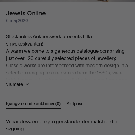
Jewels Online
6 maj 2026
Stockholms Auktionsverk presents Lilla
smyckeskvalitén!
A warm welcome to a generous catalogue comprising
just over 120 carefully selected pieces of jewellery.
Classic works are interspersed with modern design in a
selection ranging from a cameo from the 1830s, via a
bridal crown a hundred years its junior, to contemporary
Vis mere
pieces by among others Georg Jensen and Wiwen
Nilsson.
Among the many highlights of the auction is a ring in
Igangværende auktioner
(0)
Slutpriser
18K gold, designed by Theresia Hvorslev and set with
an abundance of brilliant-cut diamonds. Also worthy of
Igangværende
Vi har desværre ingen genstande, der matcher din
mention is a brooch from the distinguished house of W.
søgning.
A. Bolin in platinum, set with a cultured, beautifully
auktioner