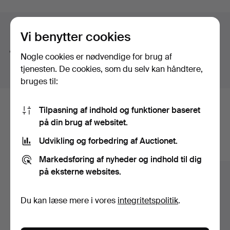
button-shaped bouton pearl – a small masterpiece in its
own right. And then there is a truly exquisite ring by Jarl
Søgetips
Sandin featuring a brilliant-cut diamond of no less than
Vi benytter cookies
3.62 ct.
Vi søger automatisk på dele af ord. Søger du efter
Once again, welcome to Stockholms Auktionsverk and
Nogle cookies er nødvendige for brug af
bånd
, finder vi også
arm
bånd
sur
.
Lilla smyckeskvalitén!
tjenesten. De cookies, som du selv kan håndtere,
bruges til:
Tilpasning af indhold og funktioner baseret
Her er genstande fra vores arkiv, der
på din brug af websitet.
matcher din søgning
Udvikling og forbedring af Auctionet.
Vis alle genstande
Markedsføring af nyheder og indhold til dig
på eksterne websites.
Du kan læse mere i vores
integritetspolitik
.