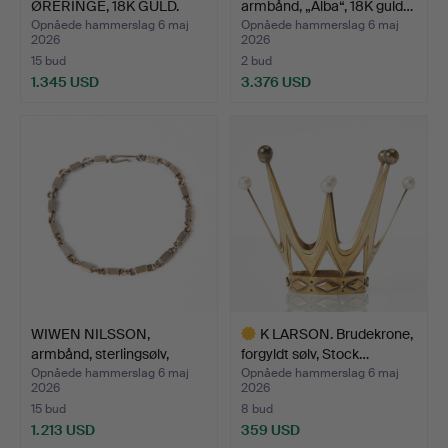
ØRERINGE, 18K GULD.
armbånd, „Alba“, 18K guld…
Opnåede hammerslag 6 maj
Opnåede hammerslag 6 maj
2026
2026
15 bud
2 bud
1.345 USD
3.376 USD
Udvalgt
genstand
WIWEN NILSSON,
K LARSON. Brudekrone,
armbånd, sterlingsølv,
forgyldt sølv, Stock…
Lund…
Opnåede hammerslag 6 maj
Opnåede hammerslag 6 maj
2026
2026
15 bud
8 bud
1.213 USD
359 USD