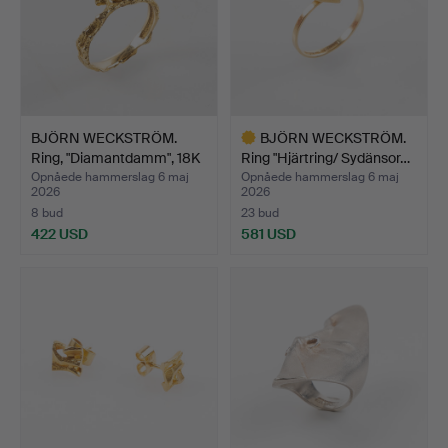
BJÖRN WECKSTRÖM.
BJÖRN WECKSTRÖM.
Ring, "Diamantdamm", 18K
Ring "Hjärtring/ Sydänsor…
…
Opnåede hammerslag 6 maj
Opnåede hammerslag 6 maj
2026
2026
8 bud
23 bud
422 USD
581 USD
Udvalgt
genstand