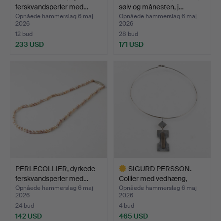
ferskvandsperler med…
sølv og månesten, j…
Opnåede hammerslag 6 maj
Opnåede hammerslag 6 maj
2026
2026
12 bud
28 bud
233 USD
171 USD
PERLECOLLIER, dyrkede
SIGURD PERSSON.
ferskvandsperler med…
Collier med vedhæng,
sterl…
Opnåede hammerslag 6 maj
Opnåede hammerslag 6 maj
2026
2026
24 bud
4 bud
142 USD
465 USD