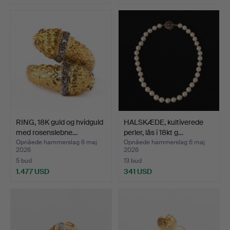
RING, 18K guld og hvidguld
HALSKÆDE, kultiverede
med rosenslebne…
perler, lås i 18kt g…
Opnåede hammerslag 6 maj
Opnåede hammerslag 6 maj
2026
2026
5 bud
13 bud
1.477 USD
341 USD