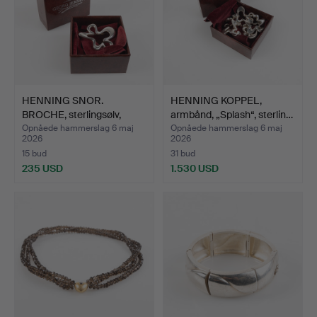
HENNING SNOR.
HENNING KOPPEL,
BROCHE, sterlingsølv,
armbånd, „Splash“, sterlin…
'Splas…
Opnåede hammerslag 6 maj
Opnåede hammerslag 6 maj
2026
2026
15 bud
31 bud
235 USD
1.530 USD