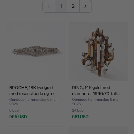
button-shaped bouton pearl – a small masterpiece in its
1
2
own right. And then there is a truly exquisite ring by Jarl
Sandin featuring a brilliant-cut diamond of no less than
3.62 ct.
Once again, welcome to Stockholms Auktionsverk and
Lilla smyckeskvalitén!
BROCHE, 18K hvidguld
RING, 14K guld med
med rosenslipede og æ…
diamanter, 1960/70-tall…
Opnåede hammerslag 6 maj
Opnåede hammerslag 6 maj
2026
2026
6 bud
24 bud
955 USD
581 USD