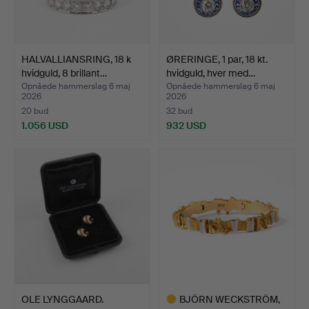
HALVALLIANSRING, 18 k
ØRERINGE, 1 par, 18 kt.
hvidguld, 8 brillant…
hvidguld, hver med…
Opnåede hammerslag 6 maj
Opnåede hammerslag 6 maj
2026
2026
20 bud
32 bud
1.056 USD
932 USD
OLE LYNGGAARD.
BJÖRN WECKSTRÖM,