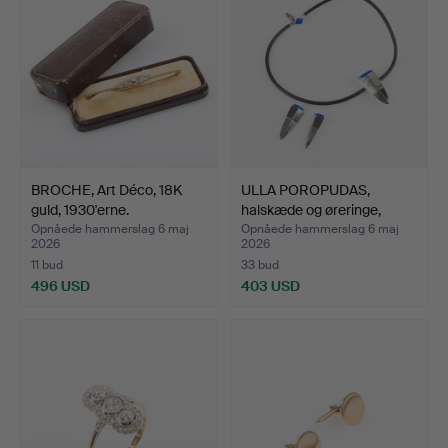
BROCHE, Art Déco, 18K
ULLA POROPUDAS,
guld, 1930'erne.
halskæde og øreringe,
sølv…
Opnåede hammerslag 6 maj
Opnåede hammerslag 6 maj
2026
2026
11 bud
33 bud
496 USD
403 USD