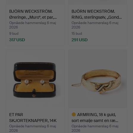
BJÖRN WECKSTRÖM.
BJÖRN WECKSTRÖM.
Øreringe, „Muro“, et par,…
RING, sterlingsølv, „Gond…
Opnåede hammerslag 6 maj
Opnåede hammerslag 6 maj
2026
2026
9 bud
15 bud
317 USD
291 USD
ET PAR
ARMRING, 18 k guld,
SKJORTEKNAPPER, 14K
sort emalje samt en ræ…
guld med dyrked…
Opnåede hammerslag 6 maj
Opnåede hammerslag 6 maj
2026
2026