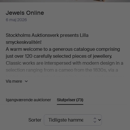
Jewels Online
6 maj 2026
Stockholms Auktionsverk presents Lilla
smyckeskvalitén!
A warm welcome to a generous catalogue comprising
just over 120 carefully selected pieces of jewellery.
Classic works are interspersed with modern design in a
selection ranging from a cameo from the 1830s, via a
bridal crown a hundred years its junior, to contemporary
Vis mere
pieces by among others Georg Jensen and Wiwen
Nilsson.
Among the many highlights of the auction is a ring in
Igangværende auktioner
Slutpriser
(73)
18K gold, designed by Theresia Hvorslev and set with
an abundance of brilliant-cut diamonds. Also worthy of
Slutpriser
mention is a brooch from the distinguished house of W.
Sorter
A. Bolin in platinum, set with a cultured, beautifully