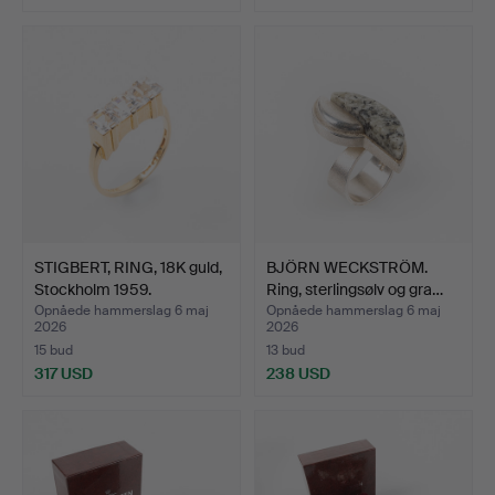
Udvalgt
genstand
STIGBERT, RING, 18K guld,
BJÖRN WECKSTRÖM.
Stockholm 1959.
Ring, sterlingsølv og gra…
Opnåede hammerslag 6 maj
Opnåede hammerslag 6 maj
2026
2026
15 bud
13 bud
317 USD
238 USD