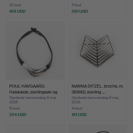
20 bud
11 bud
401 USD
581 USD
Udvalgt
genstand
POUL HAVGAARD.
NANNA DITZEL. broche, nr.
Halskæde, sterlingsølv og
389ND. sterling …
s…
Opnåede hammerslag 6 maj
Opnåede hammerslag 6 maj
2026
2026
15 bud
14 bud
254 USD
191 USD