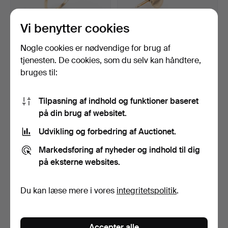
Vi benytter cookies
RING, Art Déco, 18K guld,
SKJORTEKNAPPER, et par,
Nogle cookies er nødvendige for brug af
1934.
18K guld.
tjenesten. De cookies, som du selv kan håndtere,
Opnåede hammerslag 6 maj
Opnåede hammerslag 6 maj
bruges til:
2026
2026
15 bud
5 bud
1.108 USD
275 USD
Tilpasning af indhold og funktioner baseret
på din brug af websitet.
Udvikling og forbedring af Auctionet.
Markedsføring af nyheder og indhold til dig
på eksterne websites.
Du kan læse mere i vores
integritetspolitik
.
ARMBÅND, granat, forgyldt
HALSKÆDE, formentlig
Accepter alle