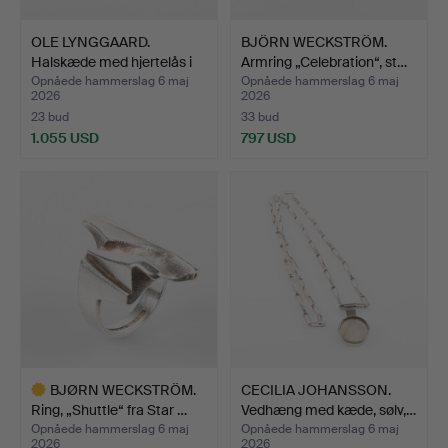
OLE LYNGGAARD.
BJÖRN WECKSTRÖM.
Halskæde med hjertelås i
Armring „Celebration“, st…
18…
Opnåede hammerslag 6 maj
Opnåede hammerslag 6 maj
2026
2026
23 bud
33 bud
1.055 USD
797 USD
BJØRN WECKSTRÖM.
CECILIA JOHANSSON.
Ring, „Shuttle“ fra Star …
Vedhæng med kæde, sølv,…
Opnåede hammerslag 6 maj
Opnåede hammerslag 6 maj
2026
2026