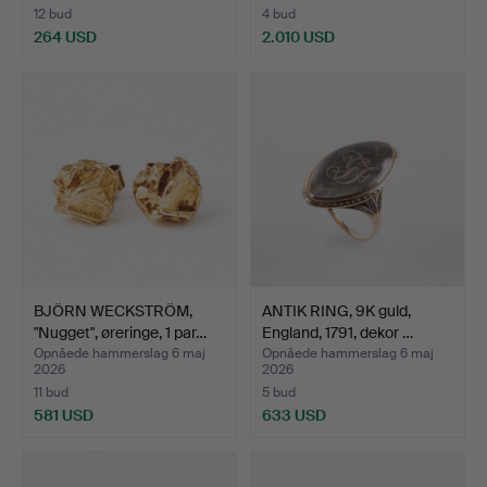
12 bud
4 bud
264 USD
2.010 USD
Udvalgt
genstand
BJÖRN WECKSTRÖM,
ANTIK RING, 9K guld,
"Nugget", øreringe, 1 par…
England, 1791, dekor …
Opnåede hammerslag 6 maj
Opnåede hammerslag 6 maj
2026
2026
11 bud
5 bud
581 USD
633 USD