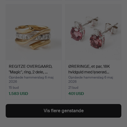
Udvalgt
genstand
REGITZE OVERGAARD,
ØRERINGE, et par, 18K
"Magic", ring, 2 dele, …
hvidguld med lyserød…
Opnåede hammerslag 6 maj
Opnåede hammerslag 6 maj
2026
2026
15 bud
21 bud
1.583 USD
401 USD
Vis flere genstande