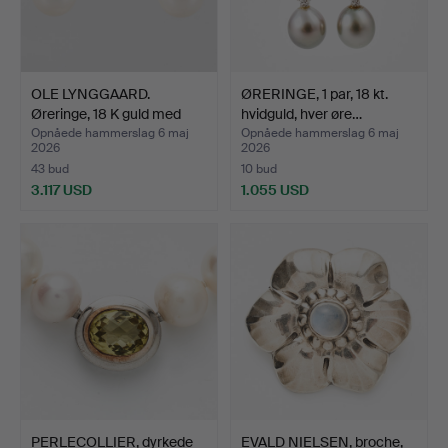
OLE LYNGGAARD.
ØRERINGE, 1 par, 18 kt.
Øreringe, 18 K guld med
hvidguld, hver øre…
bri…
Opnåede hammerslag 6 maj
Opnåede hammerslag 6 maj
2026
2026
43 bud
10 bud
3.117 USD
1.055 USD
PERLECOLLIER, dyrkede
EVALD NIELSEN, broche,