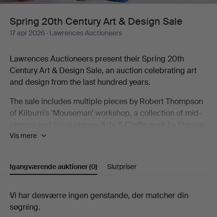
Design
Spring 20th Century Art & Design Sale
17 apr 2026
· Lawrences Auctioneers
Sale
Lawrences Auctioneers present their Spring 20th
Century Art & Design Sale, an auction celebrating art
and design from the last hundred years.
The sale includes multiple pieces by Robert Thompson
of Kilburn's 'Mouseman' workshop, a collection of mid-
century and Ercol pieces, Arts & Crafts work by Stanley
Vis mere
Webb Davies and Art Deco design. As well as furniture
the sale includes decorative arts from Lalique and
cameo glass to Georg Jensen silver and a
Igangværende auktioner
(0)
Slutpriser
Goldscheider Vienna figure.
The auction also includes a strong studio pottery
Igangværende
Vi har desværre ingen genstande, der matcher din
collection, with works by Richard Batterham, Rupert
søgning.
auktioner
Spira, Alan Caiger-Smith Gordon Baldwin and many