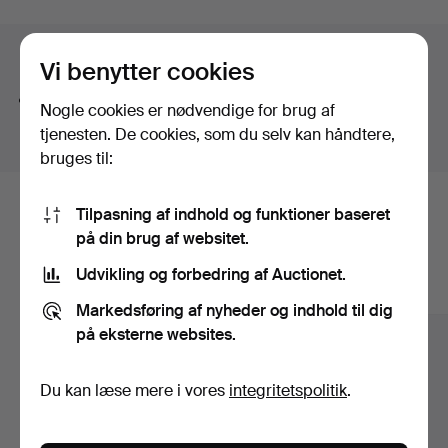
others, alongside sculptures by Ralph Brown RA,
Sophie Ryder, Guy Taplin and Sokari Douglas Camp.
Søgetips
Vi benytter cookies
The paintings and works on paper includes works by Sir
Vi søger automatisk på dele af ord. Søger du efter
Terry Frost RA, Gillian Ayres CBE RA, Alan Davie,
Nogle cookies er nødvendige for brug af
bånd
, finder vi også
arm
bånd
sur
.
Duncan Grant, Josef Herman, Roger de Grey RA and
tjenesten. De cookies, som du selv kan håndtere,
Richard Bawden among the highlights.
bruges til:
Welcome to the auction!
Tilpasning af indhold og funktioner baseret
Her er genstande fra vores arkiv, der
på din brug af websitet.
matcher din søgning
Udvikling og forbedring af Auctionet.
Vis alle genstande
Markedsføring af nyheder og indhold til dig
på eksterne websites.
Du kan læse mere i vores
integritetspolitik
.