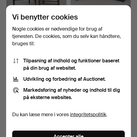
Vi benytter cookies
LÆNESTOLE TIL KUNST
SÆT MED TRE OKA
Nogle cookies er nødvendige for brug af
OG HÅNDVÆRK.
REOLER.
tjenesten. De cookies, som du selv kan håndtere,
Opnåede hammerslag 17 apr
Opnåede hammerslag 17 apr
bruges til:
2026
2026
16 bud
3 bud
129 USD
203 USD
Tilpasning af indhold og funktioner baseret
på din brug af websitet.
Udvikling og forbedring af Auctionet.
Markedsføring af nyheder og indhold til dig
på eksterne websites.
Du kan læse mere i vores
integritetspolitik
.
ARTS & CRAFTS
PAR MODERNE OKA
Accepter alle