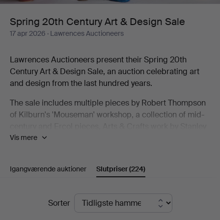
Design
Spring 20th Century Art & Design Sale
17 apr 2026
· Lawrences Auctioneers
Sale
Lawrences Auctioneers present their Spring 20th
Century Art & Design Sale, an auction celebrating art
and design from the last hundred years.
The sale includes multiple pieces by Robert Thompson
of Kilburn's 'Mouseman' workshop, a collection of mid-
century and Ercol pieces, Arts & Crafts work by Stanley
Vis mere
Webb Davies and Art Deco design. As well as furniture
the sale includes decorative arts from Lalique and
cameo glass to Georg Jensen silver and a
Igangværende auktioner
Slutpriser
(224)
Goldscheider Vienna figure.
The auction also includes a strong studio pottery
Slutpriser
Sorter
collection, with works by Richard Batterham, Rupert
Spira, Alan Caiger-Smith Gordon Baldwin and many