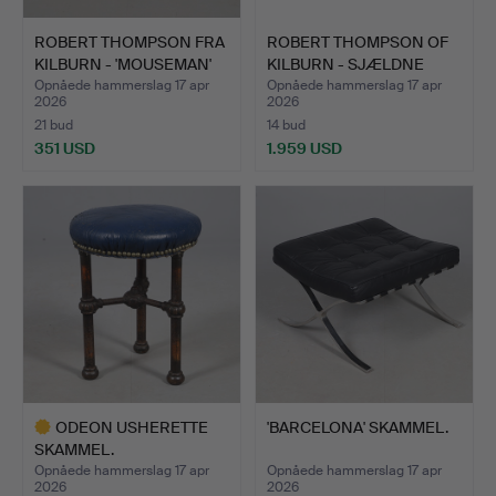
ROBERT THOMPSON FRA
ROBERT THOMPSON OF
KILBURN - 'MOUSEMAN'
KILBURN - SJÆLDNE
S…
'MOUS…
Opnåede hammerslag 17 apr
Opnåede hammerslag 17 apr
2026
2026
21 bud
14 bud
351 USD
1.959 USD
ODEON USHERETTE
'BARCELONA' SKAMMEL.
SKAMMEL.
Opnåede hammerslag 17 apr
Opnåede hammerslag 17 apr
2026
2026