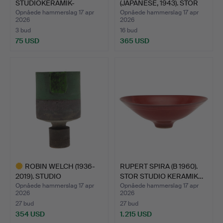
STUDIOKERAMIK-
(JAPANESE, 1943). STOR
SKULPTUR.
PORC…
Opnåede hammerslag 17 apr
Opnåede hammerslag 17 apr
2026
2026
3 bud
16 bud
75 USD
365 USD
ROBIN WELCH (1936-
RUPERT SPIRA (B 1960).
2019). STUDIO
STOR STUDIO KERAMIK…
KERAMIKVAS…
Opnåede hammerslag 17 apr
Opnåede hammerslag 17 apr
2026
2026
27 bud
27 bud
354 USD
1.215 USD