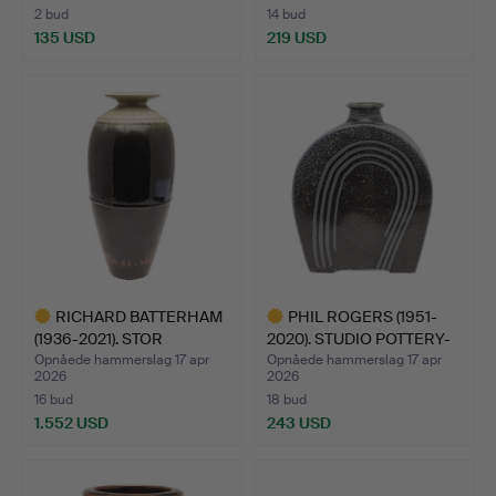
2 bud
14 bud
135 USD
219 USD
Udvalgt
genstand
RICHARD BATTERHAM
PHIL ROGERS (1951-
(1936-2021). STOR
2020). STUDIO POTTERY-
STENTØ…
VA…
Opnåede hammerslag 17 apr
Opnåede hammerslag 17 apr
2026
2026
16 bud
18 bud
1.552 USD
243 USD
Udvalgt
Udvalgt
genstand
genstand