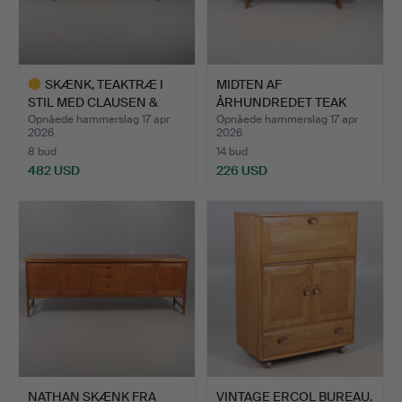
SKÆNK, TEAKTRÆ I
MIDTEN AF
STIL MED CLAUSEN &
ÅRHUNDREDET TEAK
SON FR…
SKÆNK.
Opnåede hammerslag 17 apr
Opnåede hammerslag 17 apr
2026
2026
8 bud
14 bud
482 USD
226 USD
Udvalgt
genstand
NATHAN SKÆNK FRA
VINTAGE ERCOL BUREAU.