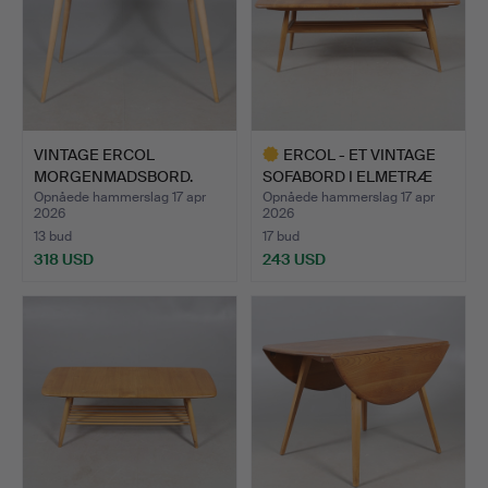
VINTAGE ERCOL
ERCOL - ET VINTAGE
MORGENMADSBORD.
SOFABORD I ELMETRÆ
OG B…
Opnåede hammerslag 17 apr
Opnåede hammerslag 17 apr
2026
2026
13 bud
17 bud
318 USD
243 USD
Udvalgt
genstand