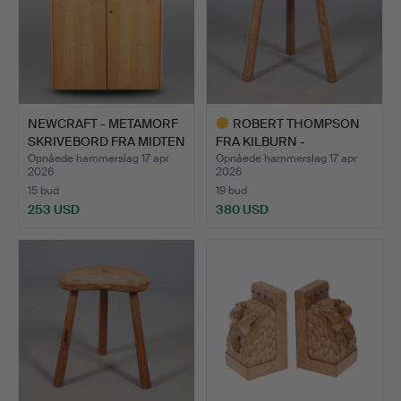
NEWCRAFT - METAMORF
ROBERT THOMPSON
SKRIVEBORD FRA MIDTEN
FRA KILBURN -
…
'MOUSEMAN' S…
Opnåede hammerslag 17 apr
Opnåede hammerslag 17 apr
2026
2026
15 bud
19 bud
253 USD
380 USD
Udvalgt
genstand