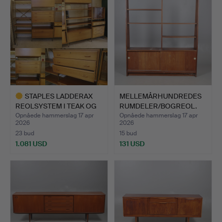
STAPLES LADDERAX
MELLEMÅRHUNDREDES
REOLSYSTEM I TEAK OG
RUMDELER/BOGREOL.
META…
Opnåede hammerslag 17 apr
Opnåede hammerslag 17 apr
2026
2026
23 bud
15 bud
1.081 USD
131 USD
Udvalgt
genstand