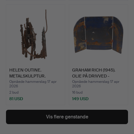
Udvalgt
genstand
HELEN OUTINE.
GRAHAM RICH (1945).
METALSKULPTUR.
OLIE PÅ DRIVVED -
ØERN…
Opnåede hammerslag 17 apr
Opnåede hammerslag 17 apr
2026
2026
2 bud
16 bud
81 USD
149 USD
Vis flere genstande