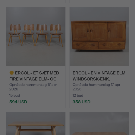
ERCOL - ET SÆT MED
ERCOL - EN VINTAGE ELM
FIRE VINTAGE ELM- OG
WINDSORSKÆNK,
BØ…
MODEL…
Opnåede hammerslag 17 apr
Opnåede hammerslag 17 apr
2026
2026
15 bud
12 bud
594 USD
358 USD
Udvalgt
genstand