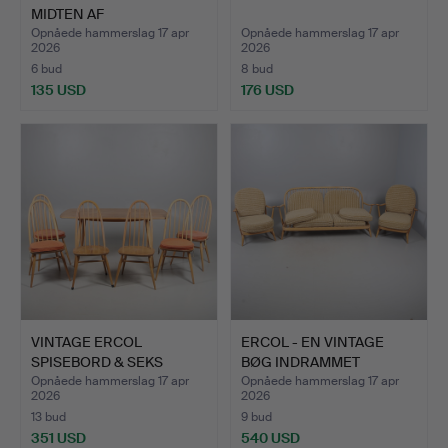
MIDTEN AF
ÅRHUNDREDET.
Opnåede hammerslag 17 apr
Opnåede hammerslag 17 apr
2026
2026
6 bud
8 bud
135 USD
176 USD
VINTAGE ERCOL
ERCOL - EN VINTAGE
SPISEBORD & SEKS
BØG INDRAMMET
STOLE.
WINDSOR J…
Opnåede hammerslag 17 apr
Opnåede hammerslag 17 apr
2026
2026
13 bud
9 bud
351 USD
540 USD