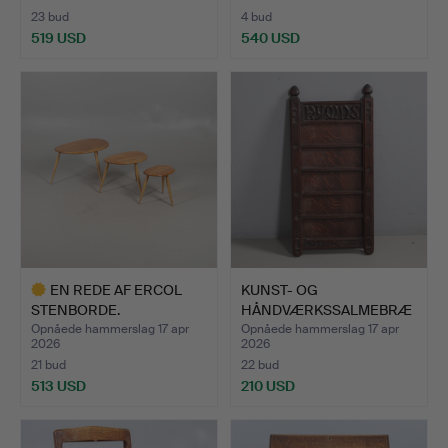
23 bud
4 bud
519 USD
540 USD
Udvalgt
genstand
EN REDE AF ERCOL
KUNST- OG
STENBORDE.
HÅNDVÆRKSSALMEBRÆ
T - HARRY THEAK…
Opnåede hammerslag 17 apr
Opnåede hammerslag 17 apr
2026
2026
21 bud
22 bud
513 USD
210 USD
Udvalgt
genstand