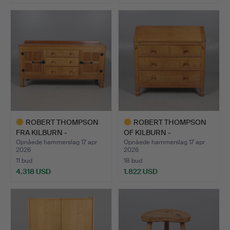
ROBERT THOMPSON
ROBERT THOMPSON
FRA KILBURN -
OF KILBURN -
'MOUSEMAN' S…
'MOUSEMAN' CH…
Opnåede hammerslag 17 apr
Opnåede hammerslag 17 apr
2026
2026
11 bud
18 bud
4.318 USD
1.822 USD
Udvalgt
Udvalgt
genstand
genstand