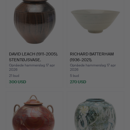
DAVID LEACH (1911-2005).
RICHARD BATTERHAM
STENTØJSVASE.
(1936-2021).
PORCELÆNSKÅ…
Opnåede hammerslag 17 apr
Opnåede hammerslag 17 apr
2026
2026
21 bud
5 bud
300 USD
270 USD