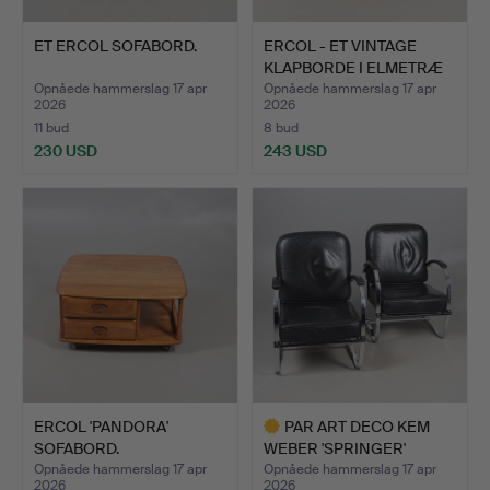
ET ERCOL SOFABORD.
ERCOL - ET VINTAGE
KLAPBORDE I ELMETRÆ
OG …
Opnåede hammerslag 17 apr
Opnåede hammerslag 17 apr
2026
2026
11 bud
8 bud
230 USD
243 USD
ERCOL 'PANDORA'
PAR ART DECO KEM
SOFABORD.
WEBER 'SPRINGER'
LÆNESTOL…
Opnåede hammerslag 17 apr
Opnåede hammerslag 17 apr
2026
2026