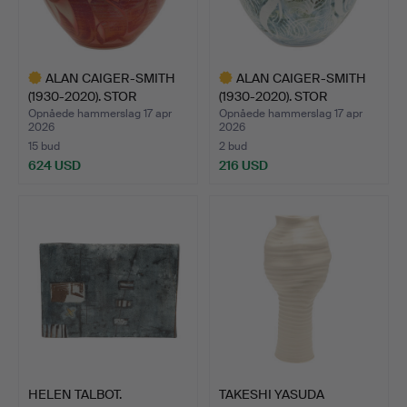
ALAN CAIGER-SMITH
ALAN CAIGER-SMITH
(1930-2020). STOR
(1930-2020). STOR
GLANSK…
KERAMI…
Opnåede hammerslag 17 apr
Opnåede hammerslag 17 apr
2026
2026
15 bud
2 bud
624 USD
216 USD
Udvalgt
Udvalgt
genstand
genstand
HELEN TALBOT.
TAKESHI YASUDA