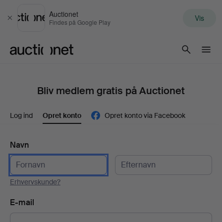
Auctionet
Vis
Luk
Findes på Google Play
Auctionet.com
Bliv medlem gratis på Auctionet
Log ind
Opret konto
Opret konto via Facebook
Navn
Erhvervskunde?
E-mail