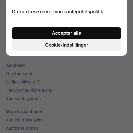
Sidefodsnavigation
Hjælp og kontaktoplysninger
Du kan læse mere i vores
integritetspolitik
.
Kontakt supporten
Alle auktionshuse
Accepter alle
Betalingsmuligheder
Vi sender med
Cookie-indstillinger
Sociale medier
Auctionet
Om Auctionet
Ledige stillinger
Tilknyt dit auktionshus
Auctionets garanti
Mere fra Auctionet
Auctionet Magazine
Auctionet-appen