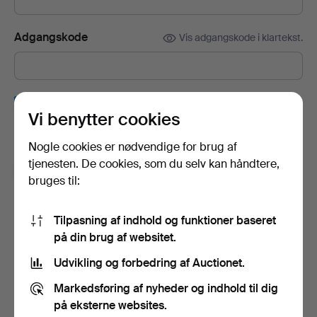
Adgangskode
Vis adgangskode i klartekst.
Tilmeld dig Auctionets nyhedsbrev.
(frivilligt)
Vi benytter cookies
Her kan du blandt andet se eksperttips, udvalgte genstande og
inspiration. Hvis du fortryder, kan du nemt framelde det igen.
Nogle cookies er nødvendige for brug af
tjenesten. De cookies, som du selv kan håndtere,
Jeg er over 18 år og godkender
brugervilkårene
,
bruges til:
købsbetingelser
samt bekræfter, at jeg har læst
integritetspolitikken
.
Tilpasning af indhold og funktioner baseret
på din brug af websitet.
Opret konto
Udvikling og forbedring af Auctionet.
Markedsføring af nyheder og indhold til dig
på eksterne websites.