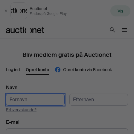
Auctionet
Vis
Luk
Findes på Google Play
Auctionet.com
Bliv medlem gratis på Auctionet
Log ind
Opret konto
Opret konto via Facebook
Navn
Erhvervskunde?
E-mail