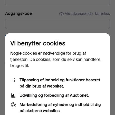
Adgangskode
Vis adgangskode i klartekst.
Tilmeld dig Auctionets nyhedsbrev.
(frivilligt)
Vi benytter cookies
Her kan du blandt andet se eksperttips, udvalgte genstande og
inspiration. Hvis du fortryder, kan du nemt framelde det igen.
Nogle cookies er nødvendige for brug af
tjenesten. De cookies, som du selv kan håndtere,
Jeg er over 18 år og godkender
brugervilkårene
,
bruges til:
købsbetingelser
samt bekræfter, at jeg har læst
integritetspolitikken
.
Tilpasning af indhold og funktioner baseret
på din brug af websitet.
Opret konto
Udvikling og forbedring af Auctionet.
Markedsføring af nyheder og indhold til dig
på eksterne websites.