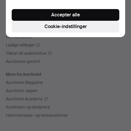
Vi sender med
Accepter alle
Sociale medier
Cookie-indstillinger
Auctionet
Om Auctionet
Ledige stillinger
Tilknyt dit auktionshus
Auctionets garanti
Mere fra Auctionet
Auctionet Magazine
Auctionet-appen
Auctionet Academy
Kunstnere og designere
Hammerslags- og temaauktioner