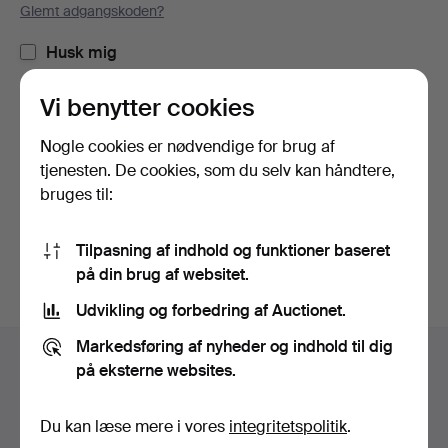
Glemt adgangskoden?
Husk mig
Vi benytter cookies
Log ind
Nogle cookies er nødvendige for brug af
eller log ind via Facebook her
tjenesten. De cookies, som du selv kan håndtere,
bruges til:
Fortsæt med Facebook
Tilpasning af indhold og funktioner baseret
på din brug af websitet.
Udvikling og forbedring af Auctionet.
Sidefodsnavigation
Markedsføring af nyheder og indhold til dig
Hjælp og kontaktoplysninger
på eksterne websites.
Kontakt supporten
Alle auktionshuse
Du kan læse mere i vores
integritetspolitik
.
Betalingsmuligheder