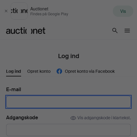
Auctionet
Vis
Luk
Findes på Google Play
Auctionet.com
Log ind
Log ind
Opret konto
Opret konto via Facebook
E-mail
Adgangskode
Vis adgangskode i klartekst.