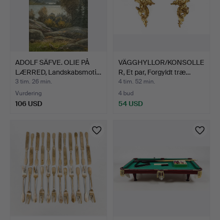
ADOLF SÄFVE. OLIE PÅ
VÄGGHYLLOR/KONSOLLE
LÆRRED, Landskabsmoti…
R, Et par, Forgyldt træ…
3 tim. 26 min.
4 tim. 52 min.
Vurdering
4 bud
106 USD
54 USD