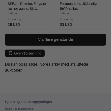
SPEJL, Rokoko, Forgyldt
Fotopostkort. USA tidligt
træ og gesso, Skif…
1900-tallet.
3 dage
3 dage
Vurdering
Vurdering
211 USD
53 USD
Vis flere genstande
Overvåg søgning
Du kan også søge i
vores arkiv med afsluttede
auktioner
.
Sidefodsnavigation
Hjælp og kontaktoplysninger
Kontakt supporten