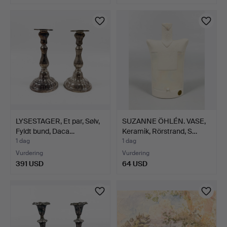
LYSESTAGER, Et par, Sølv,
SUZANNE ÖHLÉN. VASE,
Fyldt bund, Daca…
Keramik, Rörstrand, S…
1 dag
1 dag
Vurdering
Vurdering
391 USD
64 USD