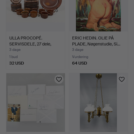
ULLA PROCOPÉ.
ERIC HEDIN. OLIE PÅ
SERVISDELE, 27 dele,
PLADE, Nøgenstudie, Si…
Ruska, …
3 dage
3 dage
1 bud
Vurdering
32 USD
64 USD