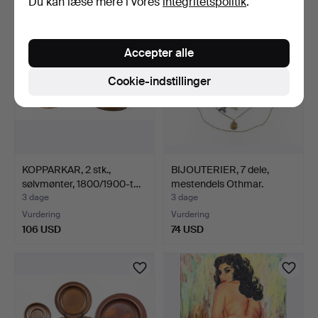
Du kan læse mere i vores
integritetspolitik
.
Accepter alle
Cookie-indstillinger
KOPPARKAR, 2 stk.,
BIJOUTERIER, 7 dele,
sølvmønter, 1800/1900-t…
mestendels Othmar.
3 dage
3 dage
Vurdering
Vurdering
106 USD
74 USD