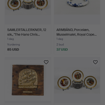
SAMLERTALLERKNER, 12
ARMBÅND, Porcelæn,
stk., "The Hans Chris…
Musselmalet, Royal Cope…
1 dag
1 dag
Vurdering
2 bud
85 USD
37 USD