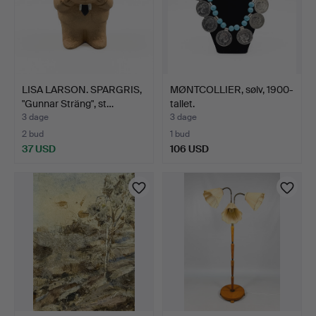
LISA LARSON. SPARGRIS,
MØNTCOLLIER, sølv, 1900-
"Gunnar Sträng", st…
tallet.
3 dage
3 dage
2 bud
1 bud
37 USD
106 USD