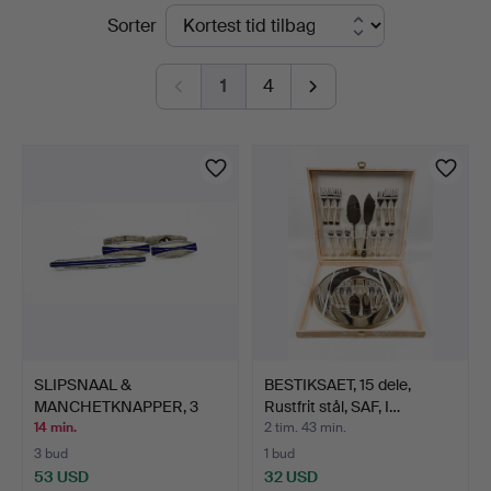
Igangværende
Sorter
Bohuslän
auktioner
1
4
SLIPSNAAL &
BESTIKSAET, 15 dele,
MANCHETKNAPPER, 3
Rustfrit stål, SAF, I…
dele, sterli…
14 min.
2 tim. 43 min.
3 bud
1 bud
53 USD
32 USD