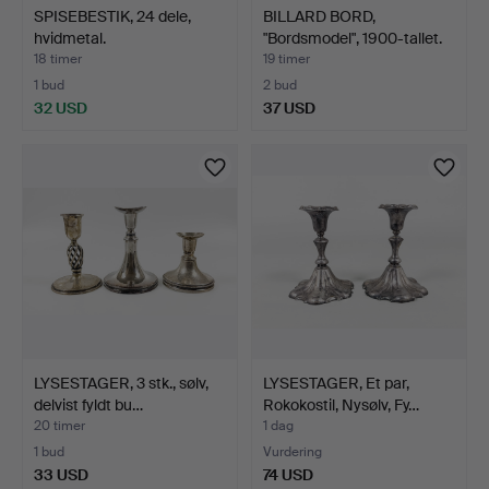
SPISEBESTIK, 24 dele,
BILLARD BORD,
hvidmetal.
"Bordsmodel", 1900-tallet.
18 timer
19 timer
1 bud
2 bud
32 USD
37 USD
LYSESTAGER, 3 stk., sølv,
LYSESTAGER, Et par,
delvist fyldt bu…
Rokokostil, Nysølv, Fy…
20 timer
1 dag
1 bud
Vurdering
33 USD
74 USD