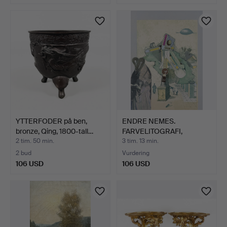
YTTERFODER på ben,
ENDRE NEMES.
bronze, Qing, 1800-tall…
FARVELITOGRAFI,
"Tvillingnunn…
2 tim. 50 min.
3 tim. 13 min.
2 bud
Vurdering
106 USD
106 USD