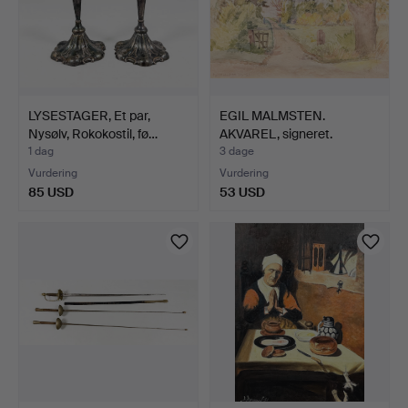
LYSESTAGER, Et par,
EGIL MALMSTEN.
Nysølv, Rokokostil, fø…
AKVAREL, signeret.
1 dag
3 dage
Vurdering
Vurdering
85 USD
53 USD