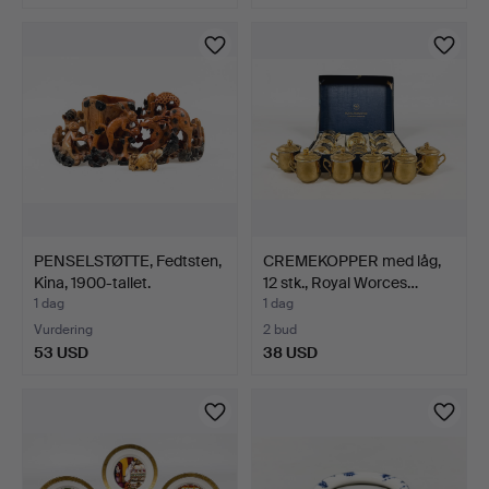
PENSELSTØTTE, Fedtsten,
CREMEKOPPER med låg,
Kina, 1900-tallet.
12 stk., Royal Worces…
1 dag
1 dag
Vurdering
2 bud
53 USD
38 USD