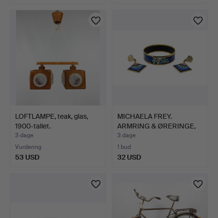
LOFTLAMPE, teak, glas,
MICHAELA FREY.
1900-tallet.
ARMRING & ØRERINGE,
Michael…
3 dage
3 dage
Vurdering
1 bud
53 USD
32 USD