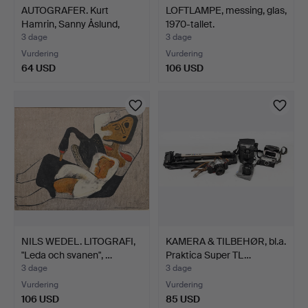
AUTOGRAFER. Kurt
LOFTLAMPE, messing, glas,
Hamrin, Sanny Åslund,
1970-tallet.
Ken…
3 dage
3 dage
Vurdering
Vurdering
64 USD
106 USD
NILS WEDEL. LITOGRAFI,
KAMERA & TILBEHØR, bl.a.
"Leda och svanen", …
Praktica Super TL…
3 dage
3 dage
Vurdering
Vurdering
106 USD
85 USD