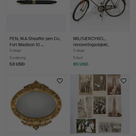
PEN, W.A Sheaffer pen Co,
MILITÆRCYKEL,
Fort Madison 10 …
renoveringsobjekt,
Husqvarna…
3 dage
3 dage
Vurdering
5 bud
53 USD
85 USD