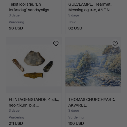
Tekstilcollage. "En
GULVLAMPE, Trearmet,
forårsdag" sandsynligv…
Messing og træ, ANF N…
3 dage
3 dage
Vurdering
1 bud
53 USD
32 USD
FLINTAGENSTANDE, 4 stk.,
THOMAS CHURCHYARD.
neolitikum, bl.a.…
AKVAREL,
Landskabsmotiv…
3 dage
3 dage
Vurdering
Vurdering
211 USD
106 USD