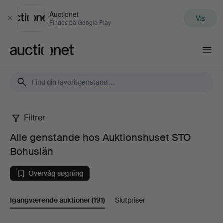
Auctionet
Vis
Luk
Findes på Google Play
Auctionet.com
Filtrer
Alle
Alle genstande hos Auktionshuset STO
genstande
Bohuslän
hos
Overvåg søgning
Auktionshuset
Igangværende auktioner
(191)
Slutpriser
STO