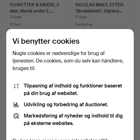
FLORETTER & KÅRDE, 3
NICOLAS MAES. EFTER.
dele, Blandt andet E.…
"Bordsbönen". Signere…
3 dage
3 dage
12 bud
Vurdering
85 USD
85 USD
Vi benytter cookies
Nogle cookies er nødvendige for brug af
tjenesten. De cookies, som du selv kan håndtere,
bruges til:
Tilpasning af indhold og funktioner baseret
på din brug af websitet.
Udvikling og forbedring af Auctionet.
BORDSKANONER, 2 stk.,
LOFTLAMPE, ECOLUX,
Markedsføring af nyheder og indhold til dig
Bronsepatineret støb…
Glas og metal, 1900/200…
3 dage
3 dage
på eksterne websites.
Vurdering
Vurdering
211 USD
74 USD