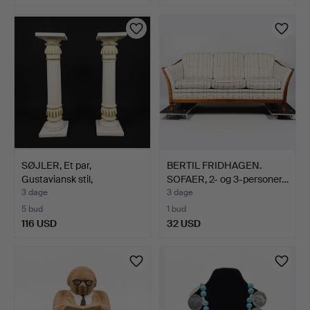
SØJLER, Et par,
BERTIL FRIDHAGEN.
Gustaviansk stil,
SOFAER, 2- og 3-personer…
Bemalede…
3 dage
3 dage
5 bud
1 bud
116 USD
32 USD