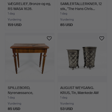
VÆGRELIEF, Bronze og eg,
SAMLERTALLERKNER, 12
RS WASA 1628.
stk., "The Hans Chris…
1 dag
1 dag
Vurdering
Vurdering
159 USD
85 USD
SPILLEBORD,
AUGUST WEYGANG.
Nyrenæssance,
KRUS, Tin, Mærkede AW
Valnøddefiner, S…
1726.
1 dag
1 dag
Vurdering
Vurdering
85 USD
53 USD