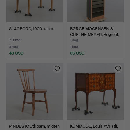
SLAGBORD, 1900-tallet.
BØRGE MOGENSEN &
GRETHE MEYER. Bogreol,
Bo…
21 timer
1 dag
3 bud
1 bud
43 USD
85 USD
PINDESTOL til barn, midten
KOMMODE, Louis XVI-stil,