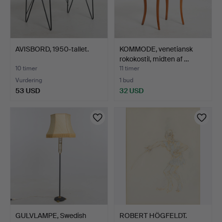
AVISBORD, 1950-tallet.
KOMMODE, venetiansk
rokokostil, midten af …
10 timer
11 timer
Vurdering
1 bud
53 USD
32 USD
GULVLAMPE, Swedish
ROBERT HÖGFELDT.