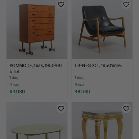
KOMMODE, teak, 1950/60-
LÆNESTOL, 1950'erne.
tallet.
1 dag
1 dag
9 bud
5 bud
64 USD
48 USD