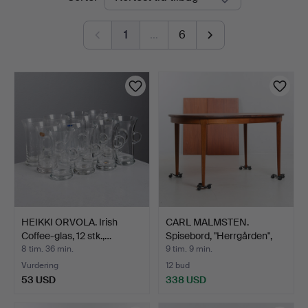
auktioner
1
…
6
HEIKKI ORVOLA. Irish
CARL MALMSTEN.
Coffee-glas, 12 stk.,…
Spisebord, "Herrgården",
Bo…
8 tim. 36 min.
9 tim. 9 min.
Vurdering
12 bud
53 USD
338 USD