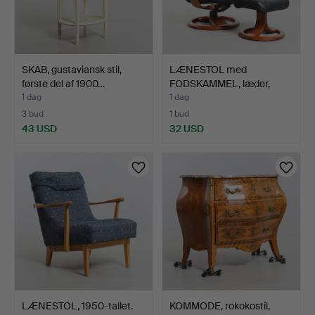
SKAB, gustaviansk stil,
LÆNESTOL med
første del af 1900…
FODSKAMMEL, læder,
2000-talle…
1 dag
1 dag
3 bud
1 bud
43 USD
32 USD
LÆNESTOL, 1950-tallet.
KOMMODE, rokokostil,