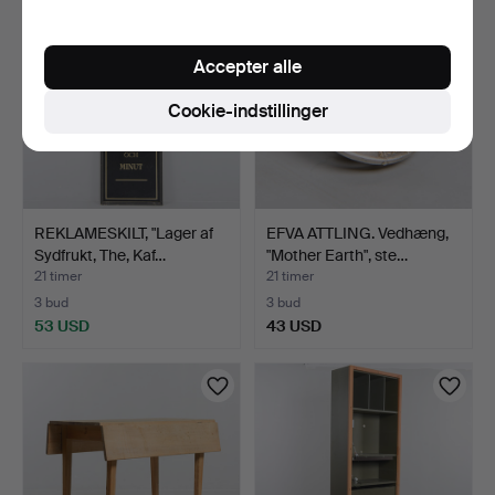
Accepter alle
Cookie-indstillinger
REKLAMESKILT, "Lager af
EFVA ATTLING. Vedhæng,
Sydfrukt, The, Kaf…
"Mother Earth", ste…
21 timer
21 timer
3 bud
3 bud
53 USD
43 USD