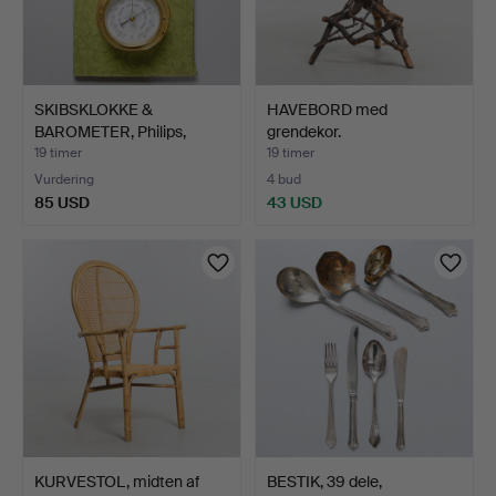
SKIBSKLOKKE &
HAVEBORD med
BAROMETER, Philips,
grendekor.
anden ha…
19 timer
19 timer
Vurdering
4 bud
85 USD
43 USD
KURVESTOL, midten af
BESTIK, 39 dele,