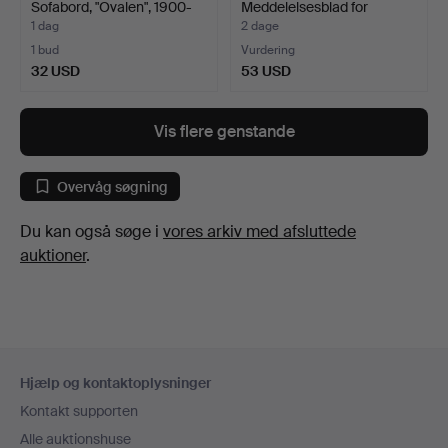
Sofabord, "Ovalen", 1900-
Meddelelsesblad for
ta…
nordmenn…
1 dag
2 dage
1 bud
Vurdering
32 USD
53 USD
Vis flere genstande
Overvåg søgning
Du kan også søge i
vores arkiv med afsluttede
auktioner
.
Sidefodsnavigation
Hjælp og kontaktoplysninger
Kontakt supporten
Alle auktionshuse