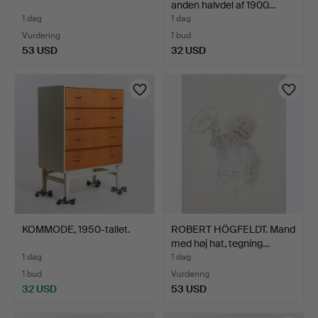
anden halvdel af 1900…
1 dag
1 dag
Vurdering
1 bud
53 USD
32 USD
KOMMODE, 1950-tallet.
ROBERT HÖGFELDT. Mand
med høj hat, tegning…
1 dag
1 dag
1 bud
Vurdering
32 USD
53 USD