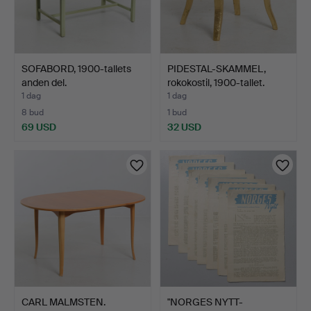
SOFABORD, 1900-tallets
PIDESTAL-SKAMMEL,
anden del.
rokokostil, 1900-tallet.
1 dag
1 dag
8 bud
1 bud
69 USD
32 USD
CARL MALMSTEN.
"NORGES NYTT-