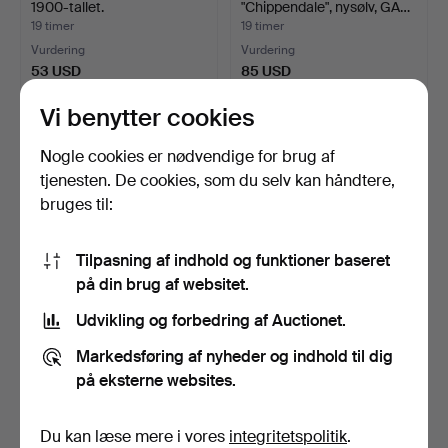
1900-tallet.
"Chippendale", nysølv, GA…
19 timer
19 timer
Vurdering
Vurdering
53 USD
85 USD
Vi benytter cookies
Nogle cookies er nødvendige for brug af
tjenesten. De cookies, som du selv kan håndtere,
bruges til:
Tilpasning af indhold og funktioner baseret
på din brug af websitet.
Udvikling og forbedring af Auctionet.
OKÄND KONSTNÄR.
CLAESSON KOIVISTO
Stilleben med buste og jul…
RUNE. Modulgruppe, 3 del…
Markedsføring af nyheder og indhold til dig
20 timer
20 timer
på eksterne websites.
Vurdering
1 bud
53 USD
33 USD
Du kan læse mere i vores
integritetspolitik
.