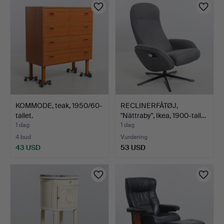
KOMMODE, teak, 1950/60-
RECLINERFÅTØJ,
tallet.
"Nättraby", Ikea, 1900-tall…
1 dag
1 dag
4 bud
Vurdering
43 USD
53 USD