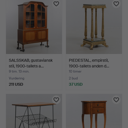
SALSSKAB, gustaviansk
PIEDESTAL, empirstil,
stil, 1900-tallets a…
1900-tallets anden d…
9 tim. 13 min.
10 timer
Vurdering
2 bud
211 USD
37 USD