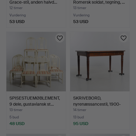
Grace-stil, anden halvd…
Romersk soldat, tegning, …
12 timer
13 timer
Vurdering
Vurdering
53 USD
53 USD
SPISESTUEMØBLEMENT,
SKRIVEBORD,
9 dele, gustaviansk st…
nyrenæssancestil, 1900-
tallet.
13 timer
14 timer
5 bud
13 bud
48 USD
95 USD