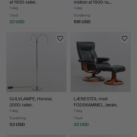
af 1900-tallet.
midten af 1900-ta…
1 dag
1 dag
1 bud
Vurdering
32 USD
106 USD
GULVLAMPE, Herstal,
LÆNESTOL med
2000-tallet.
FODSKAMMEL, læder,
2000-talle…
1 dag
1 dag
Vurdering
1 bud
53 USD
32 USD