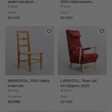
anden halvdel af …
1900-tallets senere…
17 timer
17 timer
8 bud
1 bud
69 USD
32 USD
BARNESTOL, 1900-tallets
LÆNESTOL, "Seat-Up",
anden del.
O.H Sjögren, 2025.
18 timer
18 timer
Vurdering
1 bud
53 USD
32 USD