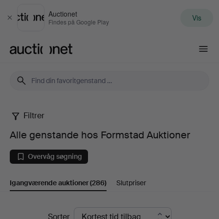
Auctionet
Vis
Luk
Findes på Google Play
Auctionet.com
Filtrer
Alle
Alle genstande hos Formstad Auktioner
genstande
Overvåg søgning
hos
Igangværende auktioner
(286)
Slutpriser
Formstad
Auktioner
Igangværende
Sorter