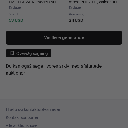
HAGLGEVÆR, model 750
model 700 ADL, kaliber 30…
Woodmaster,…
15 dage
15 dage
5 bud
Vurdering
53 USD
211 USD
Vis flere genstande
Overvåg søgning
Du kan også søge i
vores arkiv med afsluttede
auktioner
.
Sidefodsnavigation
Hjælp og kontaktoplysninger
Kontakt supporten
Alle auktionshuse