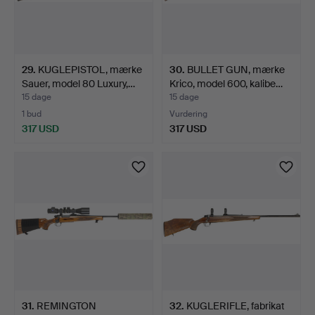
29
.
KUGLEPISTOL, mærke
30
.
BULLET GUN, mærke
Sauer, model 80 Luxury,…
Krico, model 600, kalibe…
15 dage
15 dage
1 bud
Vurdering
317 USD
317 USD
31
.
REMINGTON
32
.
KUGLERIFLE, fabrikat