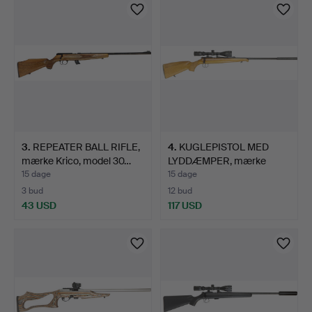
3
.
REPEATER BALL RIFLE,
4
.
KUGLEPISTOL MED
mærke Krico, model 30…
LYDDÆMPER, mærke
Brno, mod…
15 dage
15 dage
3 bud
12 bud
43 USD
117 USD