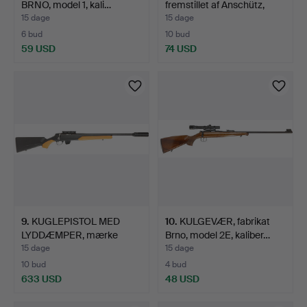
BRNO, model 1, kali…
fremstillet af Anschütz,
mod…
15 dage
15 dage
6 bud
10 bud
59 USD
74 USD
9
.
KUGLEPISTOL MED
10
.
KULGEVÆR, fabrikat
LYDDÆMPER, mærke
Brno, model 2E, kaliber…
Tikka, mo…
15 dage
15 dage
10 bud
4 bud
633 USD
48 USD