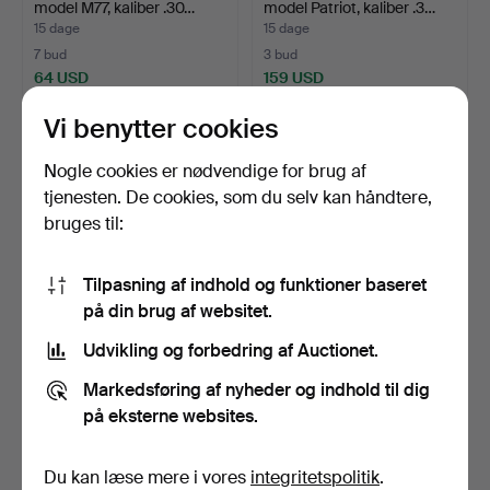
model M77, kaliber .30…
model Patriot, kaliber .3…
15 dage
15 dage
7 bud
3 bud
64 USD
159 USD
Vi benytter cookies
Nogle cookies er nødvendige for brug af
tjenesten. De cookies, som du selv kan håndtere,
bruges til:
Tilpasning af indhold og funktioner baseret
på din brug af websitet.
Udvikling og forbedring af Auctionet.
25
.
REPEATER BALL
26
.
KUGLEPISTOL, mærke
RIFLE, fremstillet
Carl GUSTAV/HVA, model …
Markedsføring af nyheder og indhold til dig
Weatherby…
15 dage
15 dage
på eksterne websites.
6 bud
7 bud
297 USD
64 USD
Du kan læse mere i vores
integritetspolitik
.