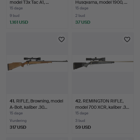
model T3x Tac A1, …
Husqvarna, model 1900, …
15 dage
15 dage
9 bud
2 bud
1.161 USD
37 USD
41
.
RIFLE, Browning, model
42
.
REMINGTON RIFLE,
A-Bolt, kaliber .30…
model 700 XCR, kaliber .3…
15 dage
15 dage
Vurdering
3 bud
317 USD
59 USD