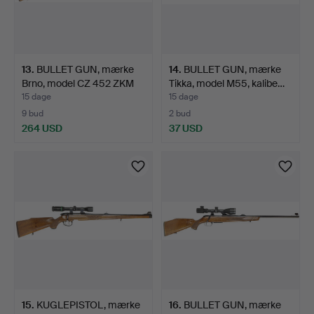
13
.
BULLET GUN, mærke
14
.
BULLET GUN, mærke
Brno, model CZ 452 ZKM
Tikka, model M55, kalibe…
L…
15 dage
15 dage
9 bud
2 bud
264 USD
37 USD
15
.
KUGLEPISTOL, mærke
16
.
BULLET GUN, mærke