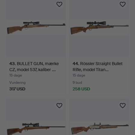
43
.
BULLET GUN, mærke
44
.
Rössler Straight Bullet
CZ, model 537, kaliber .…
Rifle, model Titan…
15 dage
15 dage
Vurdering
9 bud
317 USD
258 USD