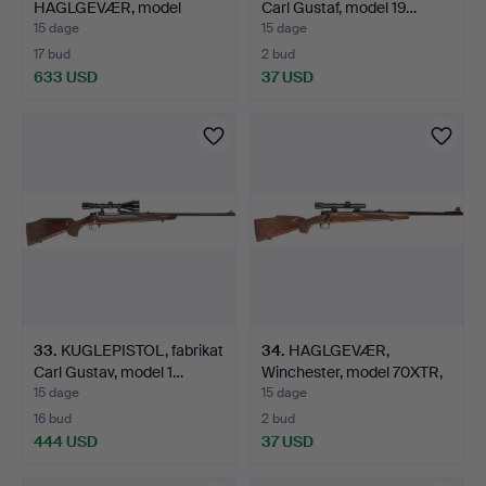
HAGLGEVÆR, model
Carl Gustaf, model 19…
Seven, kaliber …
15 dage
15 dage
17 bud
2 bud
633 USD
37 USD
33
.
KUGLEPISTOL, fabrikat
34
.
HAGLGEVÆR,
Carl Gustav, model 1…
Winchester, model 70XTR,
kalibe…
15 dage
15 dage
16 bud
2 bud
444 USD
37 USD