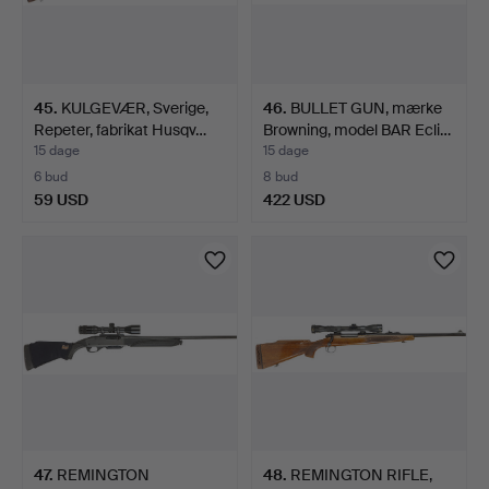
45
.
KULGEVÆR, Sverige,
46
.
BULLET GUN, mærke
Repeter, fabrikat Husqv…
Browning, model BAR Ecli…
15 dage
15 dage
6 bud
8 bud
59 USD
422 USD
47
.
REMINGTON
48
.
REMINGTON RIFLE,