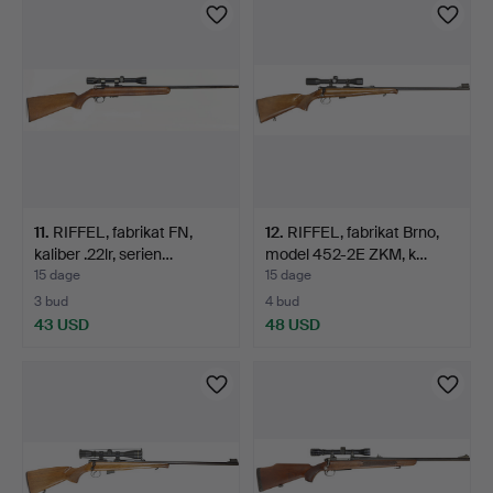
11
.
RIFFEL, fabrikat FN,
12
.
RIFFEL, fabrikat Brno,
kaliber .22lr, serien…
model 452-2E ZKM, k…
15 dage
15 dage
3 bud
4 bud
43 USD
48 USD