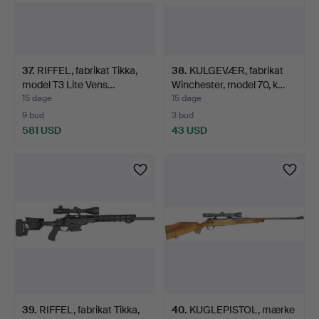
37
.
RIFFEL, fabrikat Tikka,
38
.
KULGEVÆR, fabrikat
model T3 Lite Vens…
Winchester, model 70, k…
15 dage
15 dage
9 bud
3 bud
581 USD
43 USD
39
.
RIFFEL, fabrikat Tikka,
40
.
KUGLEPISTOL, mærke