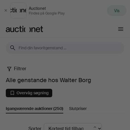
Auctionet
Vis
Luk
Findes på Google Play
Auctionet.com
Filtrer
Alle
Alle genstande hos Walter Borg
genstande
Overvåg søgning
hos
Igangværende auktioner
(250)
Slutpriser
Walter
Borg
Igangværende
Sorter