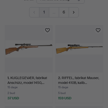
auktioner
1
…
6
1
.
KUGLEGEVÆR, fabrikat
2
.
RIFFEL, fabrikat Mauser,
Anschütz, model 1450,…
model 410B, kalib…
15 dage
15 dage
2 bud
5 bud
37 USD
159 USD