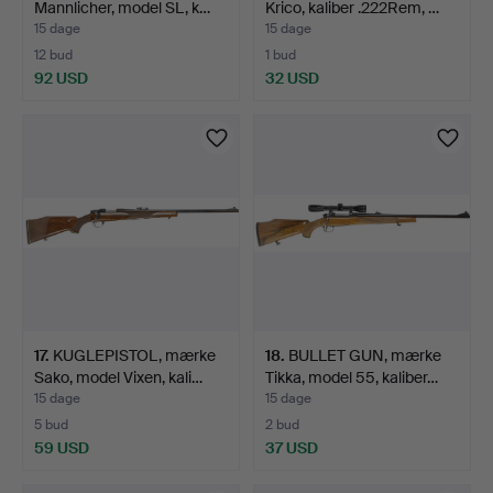
Mannlicher, model SL, k…
Krico, kaliber .222Rem, …
15 dage
15 dage
12 bud
1 bud
92 USD
32 USD
17
.
KUGLEPISTOL, mærke
18
.
BULLET GUN, mærke
Sako, model Vixen, kali…
Tikka, model 55, kaliber…
15 dage
15 dage
5 bud
2 bud
59 USD
37 USD