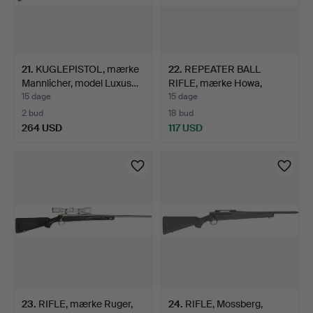
21
.
KUGLEPISTOL, mærke
22
.
REPEATER BALL
Mannlicher, model Luxus…
RIFLE, mærke Howa,
model 150…
15 dage
15 dage
2 bud
18 bud
264 USD
117 USD
23
.
RIFLE, mærke Ruger,
24
.
RIFLE, Mossberg,