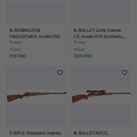
5
.
REMINGTON
6
.
BULLET GUN, mærke
HAGLGEVÆR, model 597,
CZ, model 455 Synthetic,…
kaliber .2…
15 dage
15 dage
21 bud
19 bud
159 USD
233 USD
7
.
RIFLE, Repeater, mærke
8
.
BULLET RIFLE,