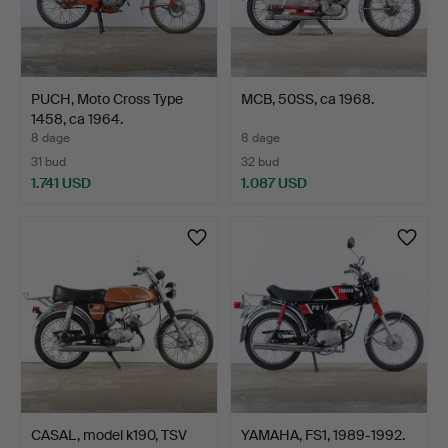
PUCH, Moto Cross Type
MCB, 50SS, ca 1968.
1458, ca 1964.
8 dage
8 dage
31 bud
32 bud
1.741 USD
1.087 USD
CASAL, model k190, TSV
YAMAHA, FS1, 1989-1992.