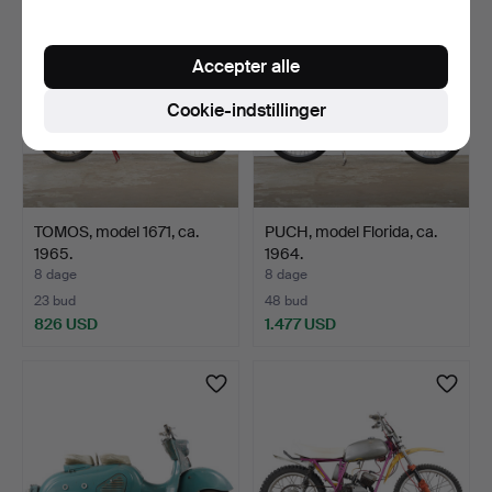
Accepter alle
Cookie-indstillinger
TOMOS, model 1671, ca.
PUCH, model Florida, ca.
1965.
1964.
8 dage
8 dage
23 bud
48 bud
826 USD
1.477 USD