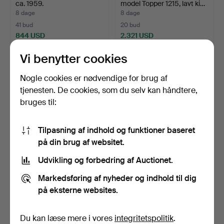
ca. 1959.
model Topper 1215, lavt ki…
8 dage
8 dage
41 bud
20 bud
844 USD
2.321 USD
Udvalgt
Vi benytter cookies
genstand
Nogle cookies er nødvendige for brug af
tjenesten. De cookies, som du selv kan håndtere,
bruges til:
Tilpasning af indhold og funktioner baseret
på din brug af websitet.
Udvikling og forbedring af Auctionet.
PUCH, model Nevada 1474,
ZÜNDAPP, KS50 Sport,
1981.
1979.
Markedsføring af nyheder og indhold til dig
8 dage
8 dage
på eksterne websites.
20 bud
23 bud
1.108 USD
1.688 USD
Du kan læse mere i vores
integritetspolitik
.