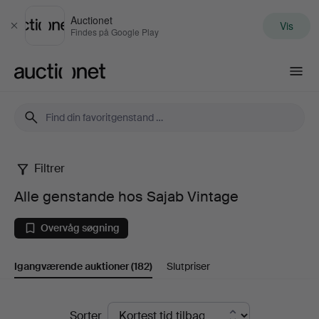
Auctionet
Vis
Luk
Findes på Google Play
Auctionet.com
Filtrer
Alle
Alle genstande hos Sajab Vintage
genstande
Overvåg søgning
hos
Igangværende auktioner
(182)
Slutpriser
Sajab
Vintage
Igangværende
Sorter