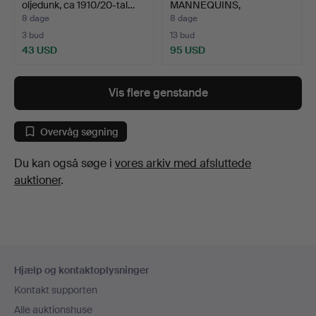
oljedunk, ca 1910/20-tal…
MANNEQUINS,
udstillingsdukke, an…
8 dage
8 dage
3 bud
13 bud
43 USD
95 USD
Vis flere genstande
Overvåg søgning
Du kan også søge i
vores arkiv med afsluttede
auktioner
.
Sidefodsnavigation
Hjælp og kontaktoplysninger
Kontakt supporten
Alle auktionshuse