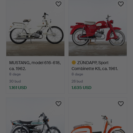
genstand
MUSTANG, model 616-618,
ZÜNDAPP, Sport
ca. 1962.
Combinette KS, ca. 1961.
8 dage
8 dage
30 bud
26 bud
1.161 USD
1.635 USD
Udvalgt
genstand