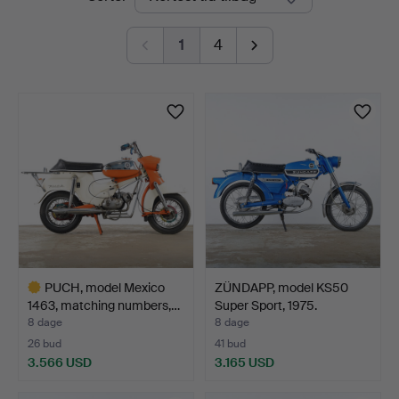
auktioner
1
4
PUCH, model Mexico
ZÜNDAPP, model KS50
1463, matching numbers,…
Super Sport, 1975.
8 dage
8 dage
26 bud
41 bud
3.566 USD
3.165 USD
Udvalgt