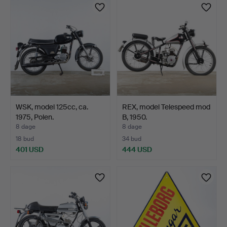
WSK, model 125cc, ca.
REX, model Telespeed mod
1975, Polen.
B, 1950.
8 dage
8 dage
18 bud
34 bud
401 USD
444 USD