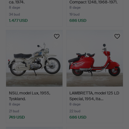
ca. 1974.
Compact 1248, 1968-1971.
8 dage
8 dage
34 bud
19 bud
1.477 USD
686 USD
NSU, model Lux, 1955,
LAMBRETTA, model 125 LD
Tyskland.
Special, 1954, Ita…
8 dage
8 dage
21 bud
22 bud
749 USD
686 USD