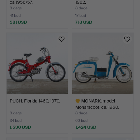
ca 1956/57.
1962.
8 dage
8 dage
41 bud
17 bud
581 USD
718 USD
PUCH, Florida 1460, 1970.
MONARK, model
Monarscoot, ca. 1960.
8 dage
8 dage
34 bud
60 bud
1.530 USD
1.424 USD
Udvalgt