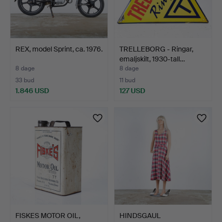
REX, model Sprint, ca. 1976.
TRELLEBORG - Ringar,
emaljskilt, 1930-tall…
8 dage
8 dage
33 bud
11 bud
1.846 USD
127 USD
FISKES MOTOR OIL,
HINDSGAUL