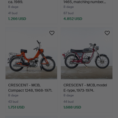
ca. 1989.
1465, matching number…
8 dage
8 dage
41 bud
87 bud
1.266 USD
4.852 USD
Udvalgt
genstand
CRESCENT - MCB,
CRESCENT - MCB, model
Compact 1248, 1968-1971.
E-type, 1973-1974.
8 dage
8 dage
43 bud
44 bud
1.751 USD
1.688 USD