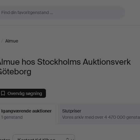
/
Almue
Almue hos Stockholms Auktionsverk
Göteborg
Overvåg søgning
Igangværende auktioner
Slutpriser
1 genstand
Vores arkiv med over 4 470 000 genst
Igangværende