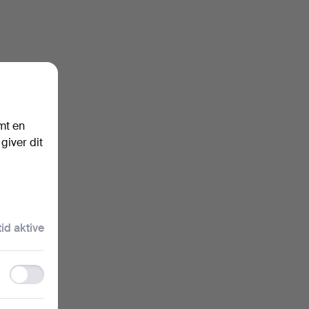
mt en
giver dit
tid aktive
Functionality
storage