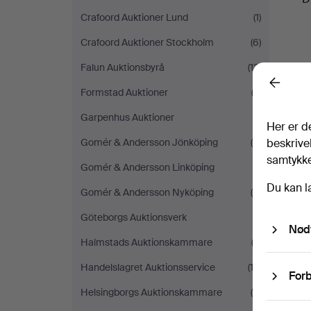
Crafoord Auktioner Lund
(1)
Crafoord Auktioner Stockholm
(6)
Falun Auktionsbyrå
(13)
Back
Formstad Auktioner
(3)
Garpenhus Auktioner
(1)
Her er d
Gomér & Andersson Jönköping
(4)
beskrivel
samtykke 
Gomér & Andersson Linköping
(1)
Du kan l
Gomér & Andersson Nyköping
(4)
Göteborgs Auktionsverk
(1)
Nød
Halmstads Auktionskammare
(3)
Handelslagret Auktionsservice
(12)
Forb
Helsingborgs Auktionskammare
(4)