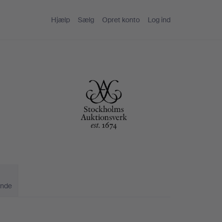
Hjælp
Sælg
Opret konto
Log ind
ande