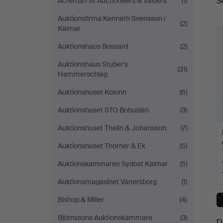
S
Acreman St Auctioneers & Valuers
(1)
a
Auktionsfirma Kenneth Svensson i
(2)
Kalmar
Auktionshaus Bossard
(2)
Auktionshaus Stuber's
(31)
Hammerschlag
Auktionshuset Kolonn
(6)
Auktionshuset STO Bohuslän
(3)
Auktionshuset Thelin & Johansson
(7)
Auktionshuset Thörner & Ek
(5)
Auktionskammaren Sydost Kalmar
(5)
Auktionsmagasinet Vänersborg
(1)
Bishop & Miller
(4)
Björnssons Auktionskammare
(3)
D