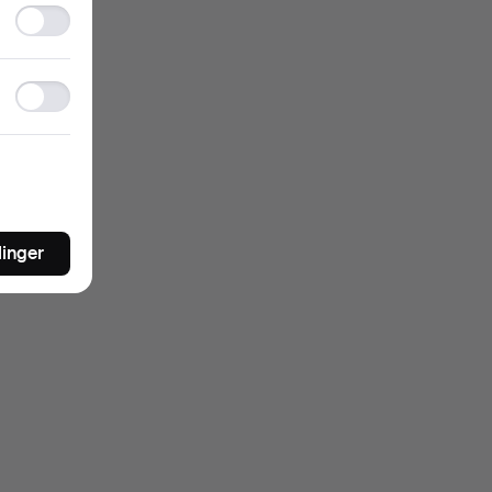
Statistics
storage
Ad
storage
linger