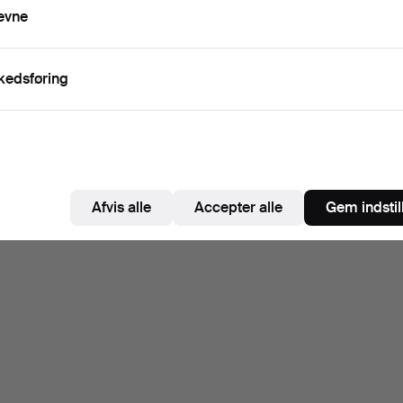
evne
kedsføring
Afvis alle
Accepter alle
Gem indstil