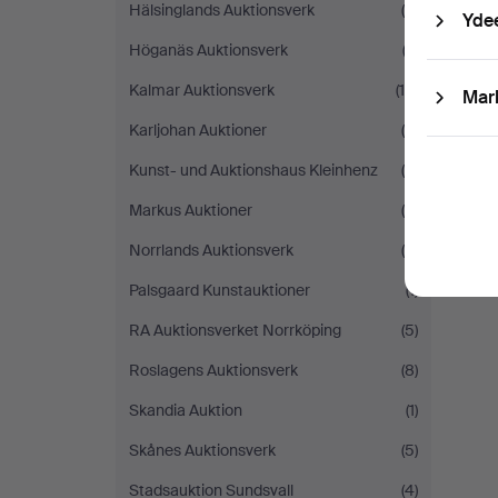
Hälsinglands Auktionsverk
(8)
Yde
Höganäs Auktionsverk
(3)
Kalmar Auktionsverk
(16)
Mar
Karljohan Auktioner
(5)
Kunst- und Auktionshaus Kleinhenz
(4)
Markus Auktioner
(5)
Norrlands Auktionsverk
(4)
Palsgaard Kunstauktioner
(1)
RA Auktionsverket Norrköping
(5)
Roslagens Auktionsverk
(8)
Skandia Auktion
(1)
Skånes Auktionsverk
(5)
Stadsauktion Sundsvall
(4)