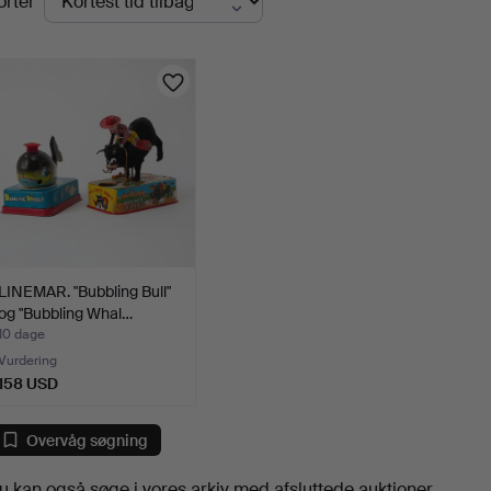
orter
uktioner
LINEMAR. "Bubbling Bull"
og "Bubbling Whal…
10 dage
Vurdering
158 USD
Overvåg søgning
u kan også søge i
vores arkiv med afsluttede auktioner
.