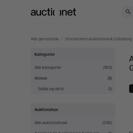
Auctionet.com
Alle genstande
/
Stockholms Auktionsverk Göteborg
Almue
Kategorier
hos
Alle kategorier
(163)
Almue
(1)
Stockholms
Skåle og skrin
(1)
Auktionsverk
Göteborg
Auktionshus
Alle auktionshuse
(236)