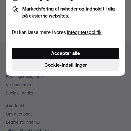
Du kan også søge i
vores arkiv med afsluttede
Markedsføring af nyheder og indhold til dig
auktioner
.
på eksterne websites.
Du kan læse mere i vores
integritetspolitik
.
Sidefodsnavigation
Hjælp og kontaktoplysninger
Accepter alle
Kontakt supporten
Cookie-indstillinger
Alle auktionshuse
Betalingsmuligheder
Vi sender med
Sociale medier
Auctionet
Om Auctionet
Ledige stillinger
Tilknyt dit auktionshus