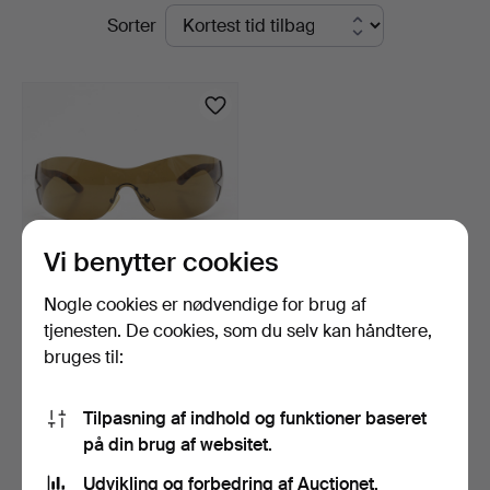
Igangværende
Sorter
Crafoord
auktioner
Auktioner
Malmö
Vi benytter cookies
Nogle cookies er nødvendige for brug af
SOLBRILLER, i etui, Prada.
tjenesten. De cookies, som du selv kan håndtere,
bruges til:
3 dage
4 bud
49 USD
Tilpasning af indhold og funktioner baseret
på din brug af websitet.
Overvåg søgning
Udvikling og forbedring af Auctionet.