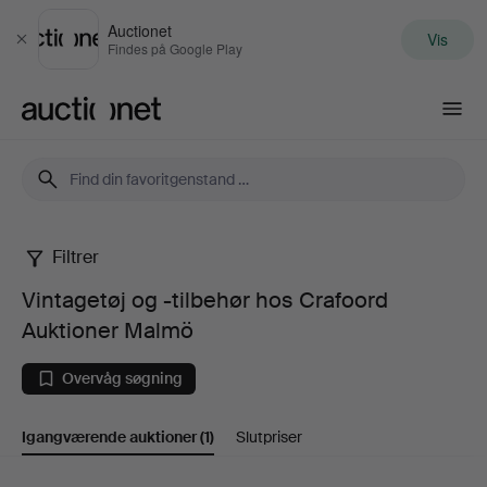
Auctionet
Vis
Luk
Findes på Google Play
Auctionet.com
Filtrer
Vintagetøj
Vintagetøj og -tilbehør hos Crafoord
og
Auktioner Malmö
-
Overvåg søgning
tilbehør
Igangværende auktioner
(1)
Slutpriser
hos