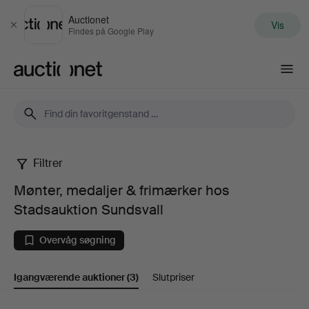
Auctionet
Vis
Luk
Findes på Google Play
Auctionet.com
Filtrer
Mønter,
Mønter, medaljer & frimærker hos
medaljer
Stadsauktion Sundsvall
&
Overvåg søgning
frimærker
Igangværende auktioner
(3)
Slutpriser
hos