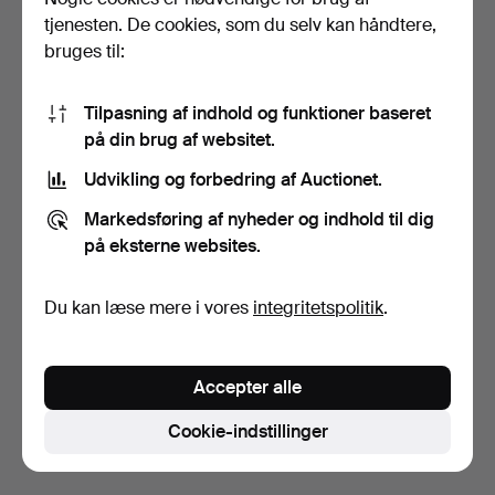
tjenesten. De cookies, som du selv kan håndtere,
bruges til:
Tilpasning af indhold og funktioner baseret
på din brug af websitet.
Udvikling og forbedring af Auctionet.
SØLV MØNT, 1 ECU,
Markedsføring af nyheder og indhold til dig
Frankrig, fra skibet "La…
på eksterne websites.
11 dage
1 bud
106 USD
Du kan læse mere i vores
integritetspolitik
.
Overvåg søgning
Accepter alle
Du kan også søge i
vores arkiv med afsluttede
auktioner
.
Cookie-indstillinger