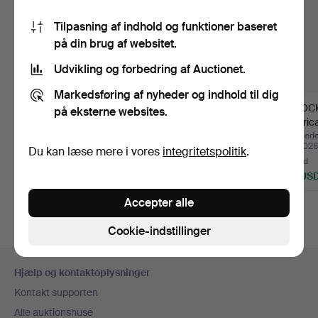
Tilpasning af indhold og funktioner baseret
på din brug af websitet.
Udvikling og forbedring af Auctionet.
Markedsføring af nyheder og indhold til dig
DAMPSTIKKE, John
ROULETTEHJUL, Sk
ISHOCK
på eksterne websites.
Ericsson, Alga.
pokerhjul, første
"Hurric
halvdel…
& Co, …
Opnåede hammerslag 24
Opnåede hammerslag 23
Opnåede
jun 2026
jun 2026
jun 2026
Du kan læse mere i vores
integritetspolitik
.
4 bud
8 bud
16 bud
48 USD
64 USD
127 US
Accepter alle
Cookie-indstillinger
Sidefodsnavigation
Hjælp og kontaktoplysninger
Kontakt supporten
Alle auktionshuse