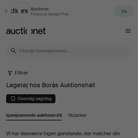
Auctionet
Vis
Luk
Findes på Google Play
Auctionet.com
Filtrer
Legetøj
Legetøj hos Borås Auktionshall
hos
Overvåg søgning
Borås
Igangværende auktioner
(0)
Slutpriser
Auktionshall
Igangværende
Vi har desværre ingen genstande, der matcher din