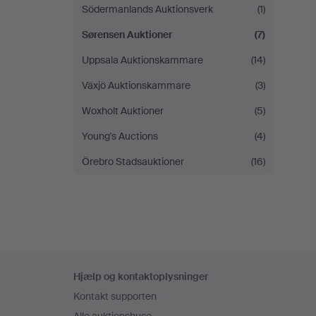
Södermanlands Auktionsverk
(1)
Sørensen Auktioner
(7)
Uppsala Auktionskammare
(14)
Växjö Auktionskammare
(3)
Woxholt Auktioner
(5)
Young's Auctions
(4)
Örebro Stadsauktioner
(16)
Sidefodsnavigation
Hjælp og kontaktoplysninger
Kontakt supporten