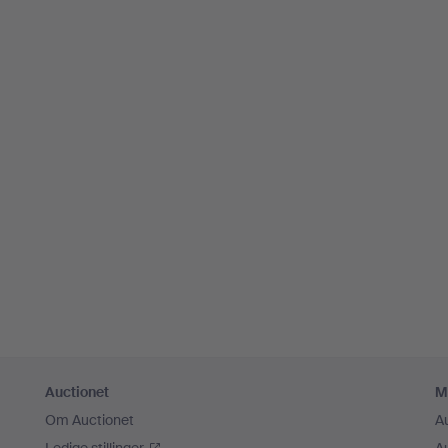
Auctionet
M
Om Auctionet
A