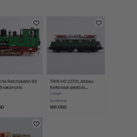
che Reichsbahn 99
TRIX H0 22701, Altbau-
B lokomotiv.
Elektrolok (elektris…
2 dage
Vurdering
SD
186 USD