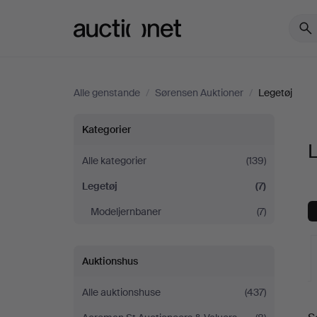
Auctionet.com
Alle genstande
/
Sørensen Auktioner
/
Legetøj
Legetøj
Kategorier
L
hos
Alle kategorier
(139)
Legetøj
(7)
Sørensen
Modeljernbaner
(7)
Auktioner
Auktionshus
Alle auktionshuse
(437)