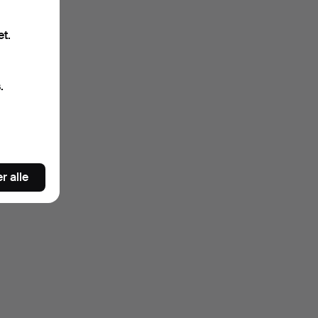
et.
.
r alle