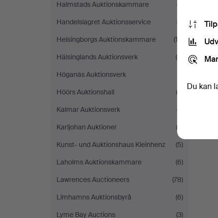
Halmstads Auktionskammare
(7)
Handelslagret Auktionsservice
(7)
Til
Helsingborgs Auktionskammare
(12)
Udv
Hälsinglands Auktionsverk
(4)
Mar
Höganäs Auktionsverk
(1)
Du kan l
Höörs Auktionshall
(3)
Kalmar Auktionsverk
(7)
Karljohan Auktioner
(2)
Kunst- und Auktionshaus Kleinhenz
(5)
Laholms Auktionskammare
(6)
Lawrences Auctioneers
(78)
Limhamns Auktionsbyrå
(6)
Lyme Bay Auctions
(3)