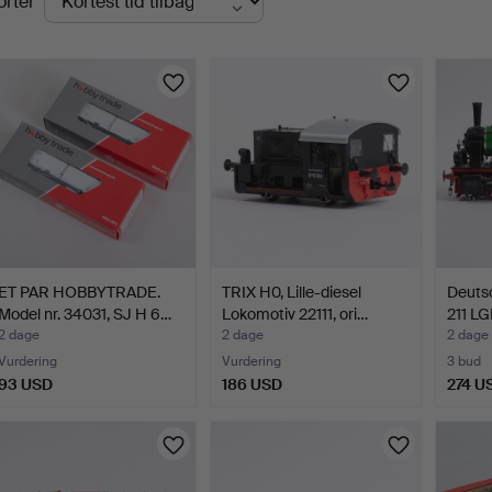
orter
uktioner
ET PAR HOBBYTRADE.
TRIX H0, Lille-diesel
Deuts
Model nr. 34031, SJ H 6…
Lokomotiv 22111, ori…
211 LG
2 dage
2 dage
2 dage
Vurdering
Vurdering
3 bud
93 USD
186 USD
274 U