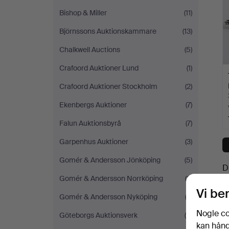
Bishop & Miller
(11)
Björnssons Auktionskammare
(13)
Chalkwell Auctions
(5)
Crafoord Auktioner Lund
(1)
Crafoord Auktioner Stockholm
(2)
Ekenbergs Auktioner
(7)
Falun Auktionsbyrå
(7)
Garpenhus Auktioner
(3)
Gomér & Andersson Jönköping
(5)
D
Gomér & Andersson Norrköping
(2)
Vi be
Gomér & Andersson Nyköping
(2)
Nogle co
Göteborgs Auktionsverk
(9)
kan håndt