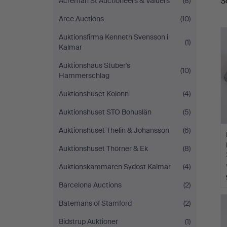
S
Acreman St Auctioneers & Valuers
(8)
a
Arce Auctions
(10)
Auktionsfirma Kenneth Svensson i
(1)
Kalmar
Auktionshaus Stuber's
(10)
Hammerschlag
Auktionshuset Kolonn
(4)
Auktionshuset STO Bohuslän
(5)
Auktionshuset Thelin & Johansson
(6)
Auktionshuset Thörner & Ek
(8)
Auktionskammaren Sydost Kalmar
(4)
Barcelona Auctions
(2)
Batemans of Stamford
(2)
Bidstrup Auktioner
(1)