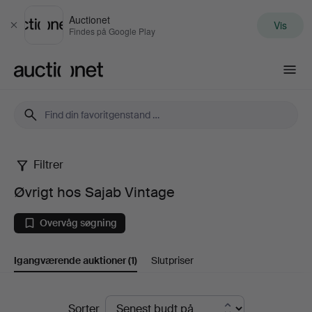
Auctionet
Vis
Luk
Findes på Google Play
Auctionet.com
Filtrer
Øvrigt
Øvrigt hos Sajab Vintage
hos
Overvåg søgning
Sajab
Igangværende auktioner
(1)
Slutpriser
Vintage
Igangværende
Sorter