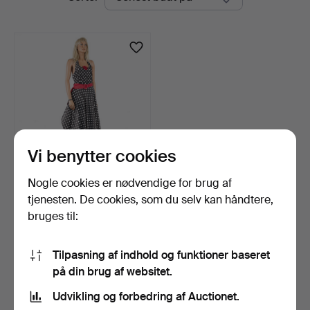
auktioner
Vi benytter cookies
Nogle cookies er nødvendige for brug af
HINDSGAUL
MANNEQUIN,
tjenesten. De cookies, som du selv kan håndtere,
udstillingsdukke, 190…
8 dage
bruges til:
8 bud
69 USD
Tilpasning af indhold og funktioner baseret
på din brug af websitet.
Overvåg søgning
Udvikling og forbedring af Auctionet.
Du kan også søge i
vores arkiv med afsluttede