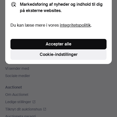
Markedsføring af nyheder og indhold til dig
auktioner
.
på eksterne websites.
Du kan læse mere i vores
integritetspolitik
.
Sidefodsnavigation
Hjælp og kontaktoplysninger
Accepter alle
Kontakt supporten
Alle auktionshuse
Cookie-indstillinger
Betalingsmuligheder
Vi sender med
Sociale medier
Auctionet
Om Auctionet
Ledige stillinger
Tilknyt dit auktionshus
Auctionets garanti