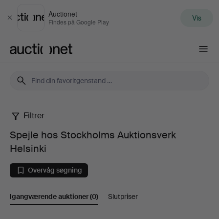
Auctionet
Vis
Luk
Findes på Google Play
Auctionet.com
Filtrer
Spejle
Spejle hos Stockholms Auktionsverk
hos
Helsinki
Stockholms
Overvåg søgning
Auktionsverk
Igangværende auktioner
(0)
Slutpriser
Helsinki