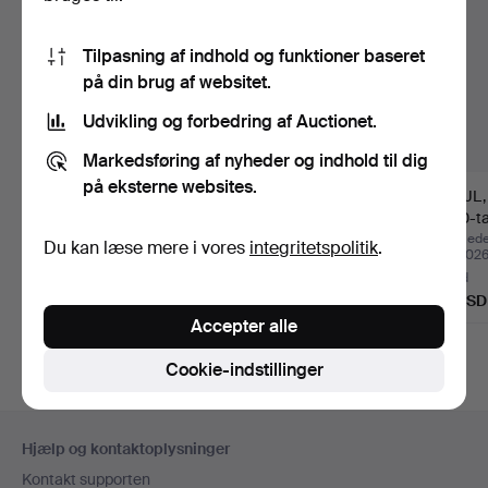
Tilpasning af indhold og funktioner baseret
på din brug af websitet.
Udvikling og forbedring af Auctionet.
Markedsføring af nyheder og indhold til dig
på eksterne websites.
SPEJL, Karl Johan-stil,
ALVAR AALTO. ARTEK
SPEJL, 
ca. 1820-1840.
SPEJL, midten af
1900-ta
1900-t…
Opnåede hammerslag 13
Opnåede hammerslag 17
Opnåede
Du kan læse mere i vores
integritetspolitik
.
jun 2026
maj 2026
apr 202
3 bud
10 bud
3 bud
47 USD
638 USD
47 USD
Accepter alle
Cookie-indstillinger
Sidefodsnavigation
Hjælp og kontaktoplysninger
Kontakt supporten