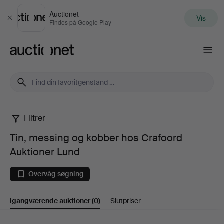
Auctionet
Vis
Luk
Findes på Google Play
Auctionet.com
Filtrer
Tin,
Tin, messing og kobber hos Crafoord
messing
Auktioner Lund
og
Overvåg søgning
kobber
Igangværende auktioner
(0)
Slutpriser
hos