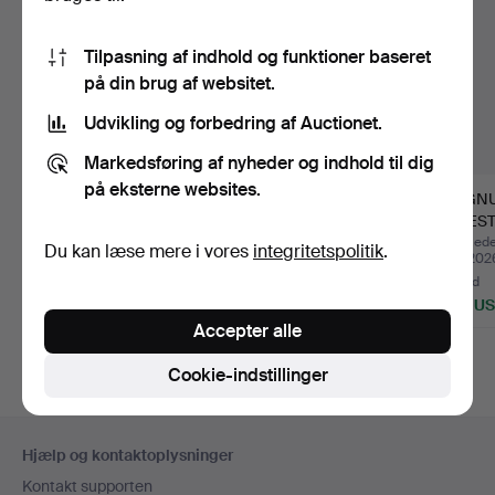
Tilpasning af indhold og funktioner baseret
på din brug af websitet.
Udvikling og forbedring af Auctionet.
Markedsføring af nyheder og indhold til dig
på eksterne websites.
KARL HAGENAUER.
JUST ANDERSEN
MAGNU
FIGURIN, AND,
(1884-1943),
LYSEST
POLERET MESS…
KANDELABER, "MT…
tin, s…
Opnåede hammerslag 20
Opnåede hammerslag 3
Opnåede
Du kan læse mere i vores
integritetspolitik
.
jul 2026
jun 2026
maj 202
17 bud
11 bud
13 bud
137 USD
69 USD
463 U
Accepter alle
Cookie-indstillinger
Sidefodsnavigation
Hjælp og kontaktoplysninger
Kontakt supporten