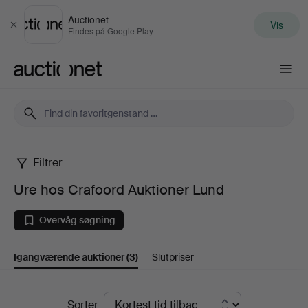
Auctionet
Vis
Luk
Findes på Google Play
Auctionet.com
Filtrer
Ure
Ure hos Crafoord Auktioner Lund
hos
Overvåg søgning
Crafoord
Igangværende auktioner
(3)
Slutpriser
Auktioner
Lund
Igangværende
Sorter