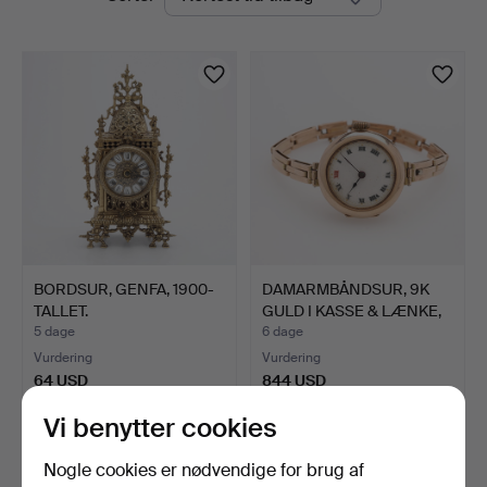
auktioner
BORDSUR, GENFA, 1900-
DAMARMBÅNDSUR, 9K
TALLET.
GULD I KASSE & LÆNKE,
RO…
5 dage
6 dage
Vurdering
Vurdering
64 USD
844 USD
Vi benytter cookies
Nogle cookies er nødvendige for brug af