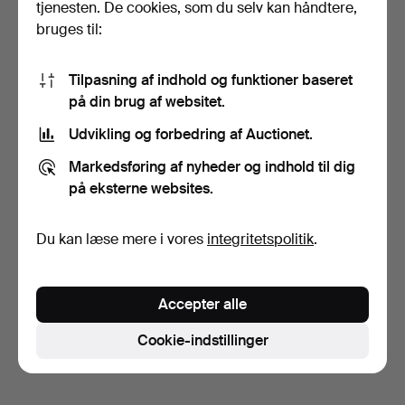
tjenesten. De cookies, som du selv kan håndtere,
bruges til:
Tilpasning af indhold og funktioner baseret
på din brug af websitet.
Udvikling og forbedring af Auctionet.
HERREARMBÅNDSUR,
14K GULD CERTINA,
Markedsføring af nyheder og indhold til dig
QUARTZ.
7 dage
på eksterne websites.
1 bud
318 USD
Du kan læse mere i vores
integritetspolitik
.
Overvåg søgning
Du kan også søge i
vores arkiv med afsluttede
Accepter alle
auktioner
.
Cookie-indstillinger