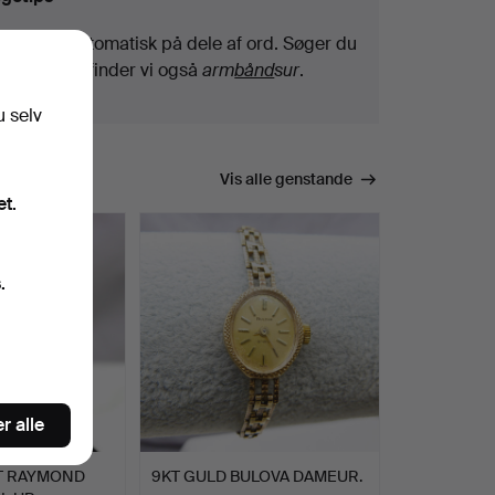
Vi søger automatisk på dele af ord. Søger du
efter
bånd
, finder vi også
arm
bånd
sur
.
u selv
Vis alle genstande
et.
.
r alle
T RAYMOND
9KT GULD BULOVA DAMEUR.