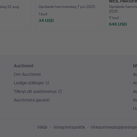
WEIL PARSIFA
lag 22 aug
Opnåede hammerslag 7 jun 2025
Opnåede hamme
2025
1 bud
11 bud
34 USD
646 USD
Auctionet
M
Om Auctionet
A
Ledige stillinger
A
Tilknyt dit auktionshus
A
Auctionets garanti
K
H
Vilkår
Integritetspolitik
Virksomhedsoplysninge