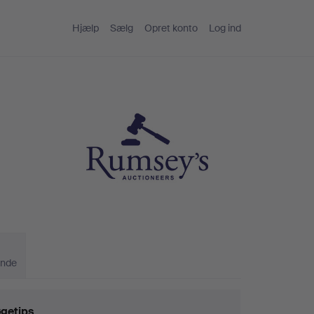
Hjælp
Sælg
Opret konto
Log ind
ande
getips