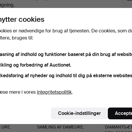
uktioner
øgning.
lik på
“Overvåg søgning”
herover for at få besked
nytter cookies
i e-mail, så snart vi får den.
okies er nødvendige for brug af tjenesten. De cookies, som d
ere, bruges til:
iv, der matcher din søgning
pasning af indhold og funktioner baseret på din brug af websit
ikling og forbedring af Auctionet.
kedsføring af nyheder og indhold til dig på eksterne websites
æse mere i vores
integritetspolitik
.
Cookie-indstillinger
Accepte
 URE.
SAMLING AF DAMEURE.
DIAMANTSÆ