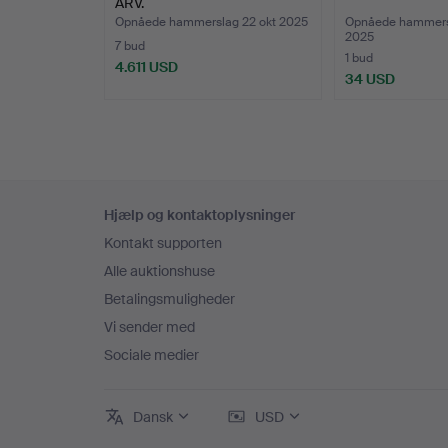
ARV.
Opnåede hammerslag 22 okt 2025
Opnåede hammers
2025
7 bud
1 bud
4.611 USD
34 USD
Sidefodsnavigation
Hjælp og kontaktoplysninger
Kontakt supporten
Alle auktionshuse
Betalingsmuligheder
Vi sender med
Sociale medier
Dansk
USD