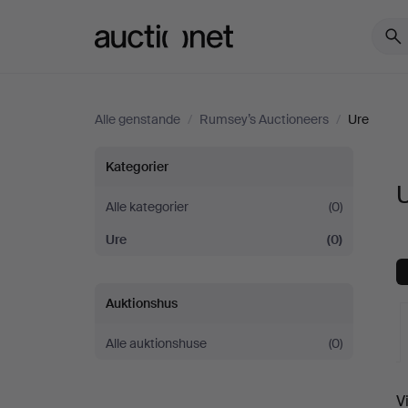
Auctionet.com
Alle genstande
/
Rumsey’s Auctioneers
/
Ure
Ure
Kategorier
hos
Alle kategorier
(0)
Ure
(0)
Rumsey’s
Auctioneers
Auktionshus
Alle auktionshuse
(0)
V