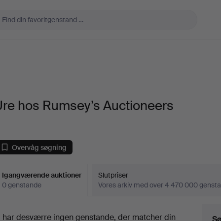
Ure hos Rumsey’s Auctioneers
Overvåg søgning
Igangværende auktioner
Slutpriser
0 genstande
Vores arkiv med over 4 470 000 genst
Igangværende
i har desværre ingen genstande, der matcher din
Sø