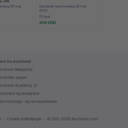
L UR.
rslag 30 maj
Opnåede hammerslag 26 maj
2025
23 bud
304 USD
ere fra Auctionet
uctionet Magazine
uctionet-appen
uctionet Academy
unstnere og designere
ammerslags- og temaauktioner
r
Cookie-indstillinger
© 2011-2026 Auctionet.com