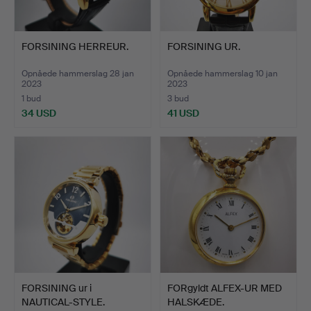
FORSINING HERREUR.
FORSINING UR.
Opnåede hammerslag 28 jan
Opnåede hammerslag 10 jan
2023
2023
1 bud
3 bud
34 USD
41 USD
FORSINING ur i
FORgyldt ALFEX-UR MED
NAUTICAL-STYLE.
HALSKÆDE.