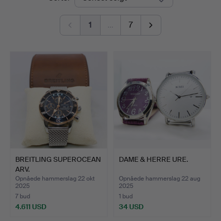
1
…
7
BREITLING SUPEROCEAN
DAME & HERRE URE.
ARV.
Opnåede hammerslag 22 okt
Opnåede hammerslag 22 aug
2025
2025
7 bud
1 bud
4.611 USD
34 USD