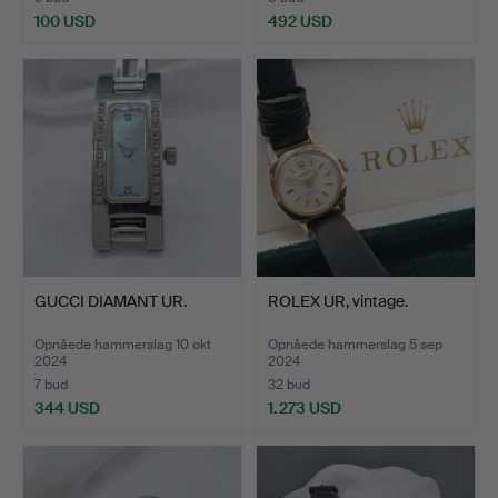
100 USD
492 USD
GUCCI DIAMANT UR.
ROLEX UR, vintage.
Opnåede hammerslag 10 okt
Opnåede hammerslag 5 sep
2024
2024
7 bud
32 bud
344 USD
1.273 USD