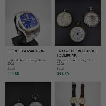
RETRO FILA KVARTSUR.
TRIO AF INTERESSANTE
LOMMEURE.
Opnåede hammerslag 26 nov
Opnåede hammerslag 18 okt
2022
2022
2 bud
1 bud
44 USD
34 USD