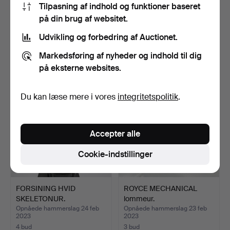
Tilpasning af indhold og funktioner baseret
FORSINING HERREUR.
FORSINING UR.
på din brug af websitet.
Opnåede hammerslag 19 mar
Opnåede hammerslag 24 feb
Udvikling og forbedring af Auctionet.
2023
2023
1 bud
1 bud
Markedsføring af nyheder og indhold til dig
34 USD
36 USD
på eksterne websites.
Du kan læse mere i vores
integritetspolitik
.
Accepter alle
Cookie-indstillinger
FORSINING HVID
ROYCE MECHANICAL
SKELETONUR.
lommeur.
Opnåede hammerslag 24 feb
Opnåede hammerslag 23 feb
2023
2023
4 bud
3 bud