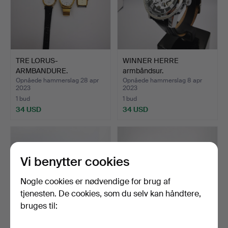
TRE LORUS-
WINNER HERRE
ARMBANDURE.
armbåndsur.
Opnåede hammerslag 28 apr
Opnåede hammerslag 8 apr
2023
2023
1 bud
1 bud
34 USD
34 USD
Vi benytter cookies
Nogle cookies er nødvendige for brug af
tjenesten. De cookies, som du selv kan håndtere,
bruges til: