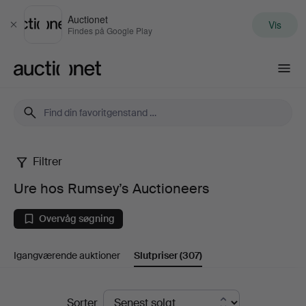
Auctionet
Vis
Luk
Findes på Google Play
Auctionet.com
Filtrer
Ure
Ure hos Rumsey’s Auctioneers
hos
Overvåg søgning
Rumsey’s
Igangværende auktioner
Slutpriser
(307)
Auctioneers
Slutpriser
Sorter