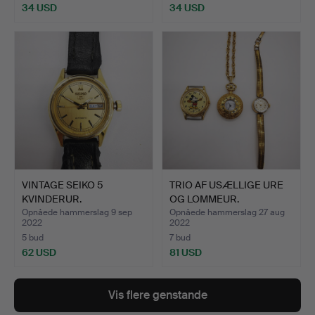
34 USD
34 USD
VINTAGE SEIKO 5
TRIO AF USÆLLIGE URE
KVINDERUR.
OG LOMMEUR.
Opnåede hammerslag 9 sep
Opnåede hammerslag 27 aug
2022
2022
5 bud
7 bud
62 USD
81 USD
Vis flere genstande