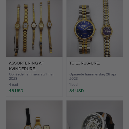
ASSORTERING AF
TO LORUS-URE.
KVINDERURE.
Opnåede hammerslag 1 maj
Opnåede hammerslag 28 apr
2023
2023
4 bud
1 bud
48 USD
34 USD