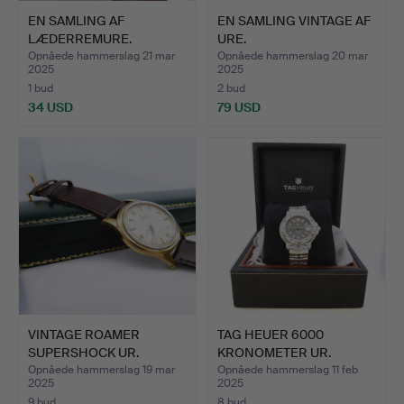
EN SAMLING AF
EN SAMLING VINTAGE AF
LÆDERREMURE.
URE.
Opnåede hammerslag 21 mar
Opnåede hammerslag 20 mar
2025
2025
1 bud
2 bud
34 USD
79 USD
VINTAGE ROAMER
TAG HEUER 6000
SUPERSHOCK UR.
KRONOMETER UR.
Opnåede hammerslag 19 mar
Opnåede hammerslag 11 feb
2025
2025
9 bud
8 bud