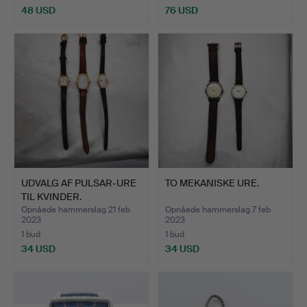
48 USD
76 USD
UDVALG AF PULSAR-URE
TO MEKANISKE URE.
TIL KVINDER.
Opnåede hammerslag 21 feb
Opnåede hammerslag 7 feb
2023
2023
1 bud
1 bud
34 USD
34 USD