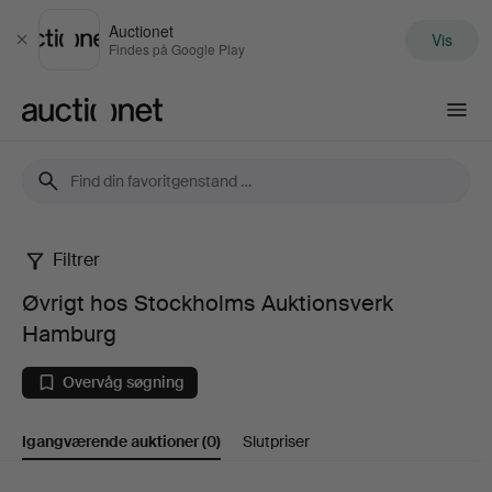
Auctionet
Vis
Luk
Findes på Google Play
Auctionet.com
Filtrer
Øvrigt
Øvrigt hos Stockholms Auktionsverk
hos
Hamburg
Stockholms
Overvåg søgning
Auktionsverk
Igangværende auktioner
(0)
Slutpriser
Hamburg