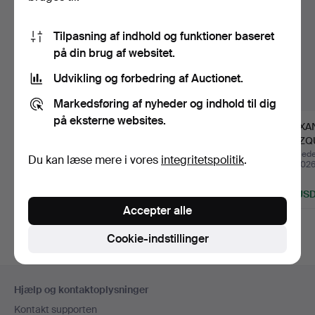
Tilpasning af indhold og funktioner baseret
på din brug af websitet.
Udvikling og forbedring af Auctionet.
Markedsføring af nyheder og indhold til dig
på eksterne websites.
Madonna med
AUGUST OHM (GEB.
ALEXA
Jesusbarn, 1. halvdel af
1943). Kampen.
BLAZQUE
det 2…
tinfugle
Opnåede hammerslag 30
Opnåede hammerslag 25
Opnåede
Du kan læse mere i vores
integritetspolitik
.
jul 2026
apr 2026
apr 202
5 bud
13 bud
1 bud
93 USD
116 USD
116 US
Accepter alle
Cookie-indstillinger
Sidefodsnavigation
Hjælp og kontaktoplysninger
Kontakt supporten