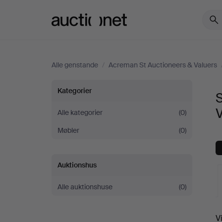
Auctionet.com
Alle genstande
/
Acreman St Auctioneers & Valuers
Sofaborde
Kategorier
hos
Alle kategorier
(0)
Møbler
(0)
Acreman
St
Auktionshus
Auctioneers
Alle auktionshuse
(0)
&
V