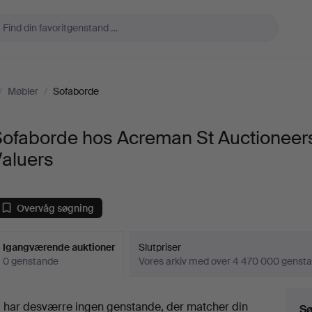
/
Møbler
/
Sofaborde
Sofaborde hos Acreman St Auctioneer
Valuers
Overvåg søgning
Igangværende auktioner
Slutpriser
0 genstande
Vores arkiv med over 4 470 000 genst
Igangværende
i har desværre ingen genstande, der matcher din
Sø