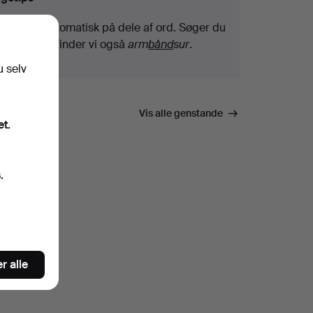
Vi søger automatisk på dele af ord. Søger du
efter
bånd
, finder vi også
arm
bånd
sur
.
u selv
Vis alle genstande
et.
.
r alle