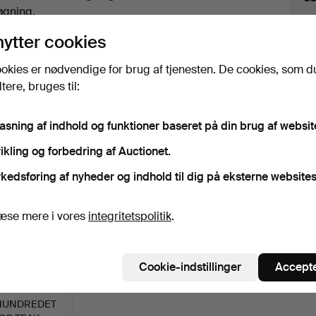
uktioner
øgning.
nytter cookies
lik på
“Overvåg søgning”
herover for at få besked
i e-mail, så snart vi får den.
okies er nødvendige for brug af tjenesten. De cookies, som d
ere, bruges til:
iv, der matcher din søgning
pasning af indhold og funktioner baseret på din brug af websit
ikling og forbedring af Auctionet.
kedsføring af nyheder og indhold til dig på eksterne websites
æse mere i vores
integritetspolitik
.
Cookie-indstillinger
Accepte
RHUNDREDET