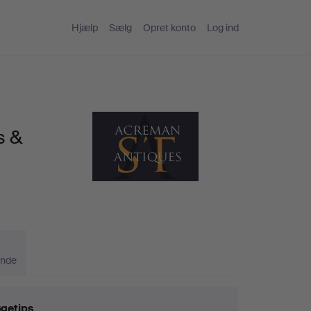
Hjælp
Sælg
Opret konto
Log ind
s &
ande
getips