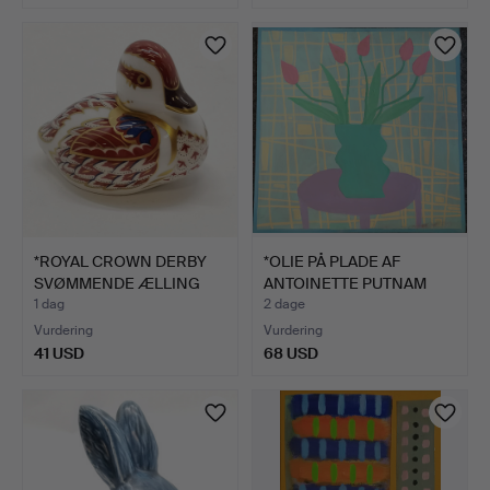
*ROYAL CROWN DERBY
*OLIE PÅ PLADE AF
SVØMMENDE ÆLLING
ANTOINETTE PUTNAM
BREVPA…
'WAVIN…
1 dag
2 dage
Vurdering
Vurdering
41 USD
68 USD