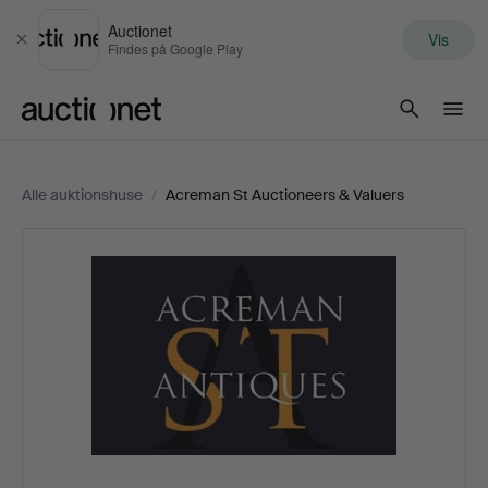
Auctionet
Vis
Luk
Findes på Google Play
Auctionet.com
Alle auktionshuse
/
Acreman St Auctioneers & Valuers
Acreman
St
Auctioneers
&
Valuers