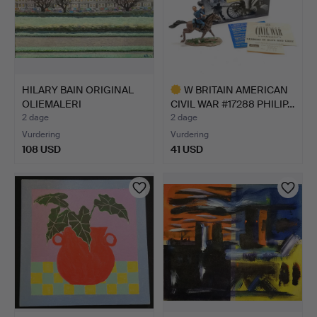
HILARY BAIN ORIGINAL
W BRITAIN AMERICAN
OLIEMALERI
CIVIL WAR #17288 PHILIP…
MONTPELIER…
2 dage
2 dage
Vurdering
Vurdering
108 USD
41 USD
Udvalgt
genstand