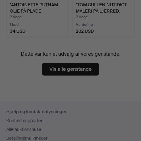
*ANTOINETTE PUTNAM
*TOM CULLEN NUTIDIGT
OLIE PÅ PLADE
MALERI PÅ LÆRRED.
'ALOCASIA…
2 dage
2 dage
1 bud
Vurdering
34 USD
202 USD
Dette var kun et udvalg af vores genstande.
Vis alle genstande
Sidefodsnavigation
Hjælp og kontaktoplysninger
Kontakt supporten
Alle auktionshuse
Betalingsmuligheder