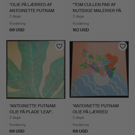
*OLIE PÅ LÆRRED AF
*TOM CULLEN PAR AF
ANTOINETTE PUTNAM
NUTIDIGE MALERIER PÅ
'CHER…
LÆ…
2 dage
2 dage
Vurdering
Vurdering
68 USD
162 USD
*ANTOINETTE PUTNAM
*ANTOINETTE PUTNAM
OLIE PÅ PLADE 'LEAF'.
OLIE PÅ LÆRRED
'BOUQUET…
2 dage
2 dage
Vurdering
Vurdering
68 USD
68 USD