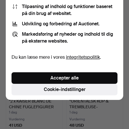
*1952 ROYAL
*ROYAL WORCESTER
Tilpasning af indhold og funktioner baseret
COPENHAGEN DEN LILLE
#3456 JUNE FIGURINE.
på din brug af websitet.
HAVFRUE F…
1 dag
1 dag
Vurdering
Vurdering
Udvikling og forbedring af Auctionet.
41 USD
54 USD
Markedsføring af nyheder og indhold til dig
på eksterne websites.
Du kan læse mere i vores
integritetspolitik
.
Accepter alle
Cookie-indstillinger
*2 x KAISER BLANC DE
*ORIENTALSK KOP &
CHINE FUGLEFIGURER
TREMBLEUSE-
in…
UNDERKOP.
1 dag
1 dag
Vurdering
Vurdering
41 USD
48 USD