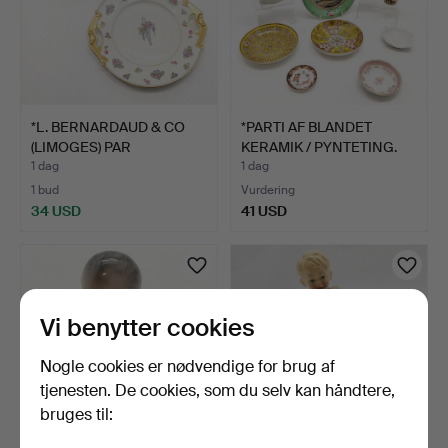
*L. BERNARDAUD & CO
*PARTI AF BLANDET
(LIMOGES) PAR
KERAMIK / PYNTETING.
TALLERKN…
1 dag
1 dag
1 bud
Vurdering
34 USD
41 USD
Vi benytter cookies
Nogle cookies er nødvendige for brug af
tjenesten. De cookies, som du selv kan håndtere,
bruges til: