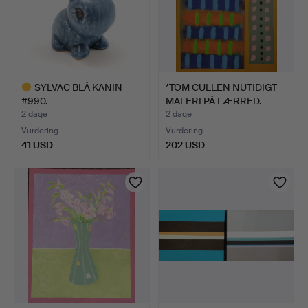
SYLVAC BLÅ KANIN
*TOM CULLEN NUTIDIGT
#990.
MALERI PÅ LÆRRED.
2 dage
2 dage
Vurdering
Vurdering
41 USD
202 USD
Udvalgt
genstand