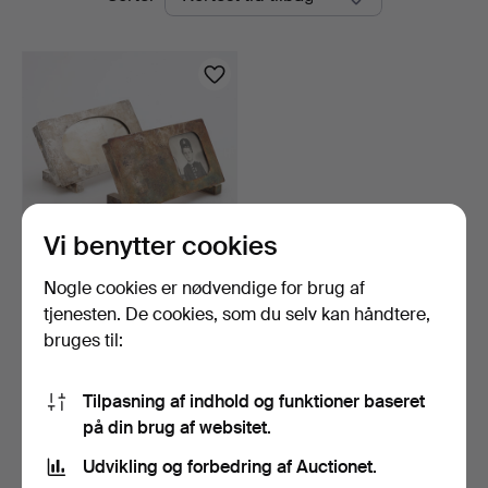
auktioner
Vi benytter cookies
Nogle cookies er nødvendige for brug af
FOTORAMMER, 2 stk.,
bordmodel, nysølv, JLH…
tjenesten. De cookies, som du selv kan håndtere,
9 dage
bruges til:
1 bud
32 USD
Tilpasning af indhold og funktioner baseret
på din brug af websitet.
Overvåg søgning
Udvikling og forbedring af Auctionet.
Du kan også søge i
vores arkiv med afsluttede