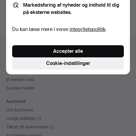
Markedsføring af nyheder og indhold til dig
auktioner
.
på eksterne websites.
Du kan læse mere i vores
integritetspolitik
.
Sidefodsnavigation
Hjælp og kontaktoplysninger
Accepter alle
Kontakt supporten
Alle auktionshuse
Cookie-indstillinger
Betalingsmuligheder
Vi sender med
Sociale medier
Auctionet
Om Auctionet
Ledige stillinger
Tilknyt dit auktionshus
Auctionets garanti