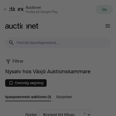
Auctionet
Vis
Luk
Findes på Google Play
Auctionet.com
Filtrer
Nysølv
Nysølv hos Växjö Auktionskammare
hos
Overvåg søgning
Växjö
Igangværende auktioner
(1)
Slutpriser
Auktionskammare
Igangværende
Sorter